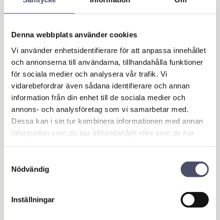
Denna webbplats använder cookies
Vi använder enhetsidentifierare för att anpassa innehållet
och annonserna till användarna, tillhandahålla funktioner
för sociala medier och analysera vår trafik. Vi
vidarebefordrar även sådana identifierare och annan
information från din enhet till de sociala medier och
Spruta för ATV 60 li
Spruta för ATV 100 l
annons- och analysföretag som vi samarbetar med.
ter
iter
Dessa kan i sin tur kombinera informationen med annan
CE-godkänd. Perfekt om du vill
CE-godkänd. Perfekt om du vill
information som du har tillhandahållit eller som de har
ha en spruta för ex
ha en spruta för ex
gödningsmedel,
gödningsmedel,
samlat in när du har använt deras tjänster.
3 604,00
4 072,00
ogräsbekämpningsmedel (ex
ogräsbekämpningsmedel (ex
KR
KR
Roundup) etc till din ATV.
Roundup) etc till din ATV.
Samtyckesval
Nödvändig
KÖP
INFO
Lägg till i favoriter
Lägg 
Inställningar