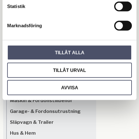
Omdömen
Statistik
Du
Marknadsföring
TILLÅT ALLA
TILLÅT URVAL
Bli den första att lämna ett omdöme.
AVVISA
OUTLET - REA
Maskin & Fordonstillbehör
Garage- & Fordonsutrustning
Släpvagn & Trailer
Hus & Hem