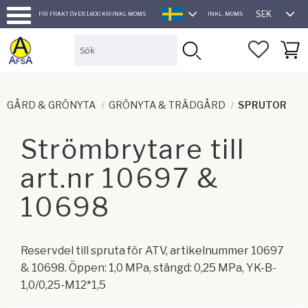
SEK
FRI FRAKT ÖVER 1.600 KR/INKL MOMS
INKL. MOMS
SVENSKA
Meny
FAVORI
KUND
GÅRD & GRÖNYTA
GRÖNYTA & TRÄDGÅRD
SPRUTOR
Strömbrytare till
art.nr 10697 &
10698
Reservdel till spruta för ATV, artikelnummer 10697
& 10698. Öppen: 1,0 MPa, stängd: 0,25 MPa, YK-B-
1,0/0,25-M12*1,5