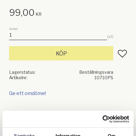
99,00
KR
Antal
st
Lägg till
KÖP
Lagerstatus
Beställningsvara
Artikelnr
10710PS
Ge ett omdöme!
Relaterade produkter
Samtycke
Information
Om