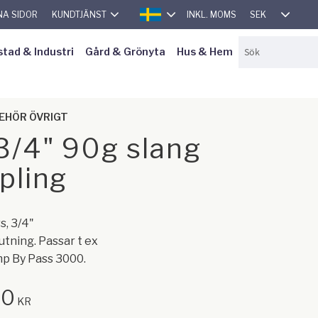
SEK
NA SIDOR
KUNDTJÄNST
INKL. MOMS
SVENSKA
stad & Industri
Gård & Grönyta
Hus & Hem
EHÖR ÖVRIGT
3/4" 90g slang
pling
s, 3/4"
utning. Passar t ex
p By Pass 3000.
00
KR