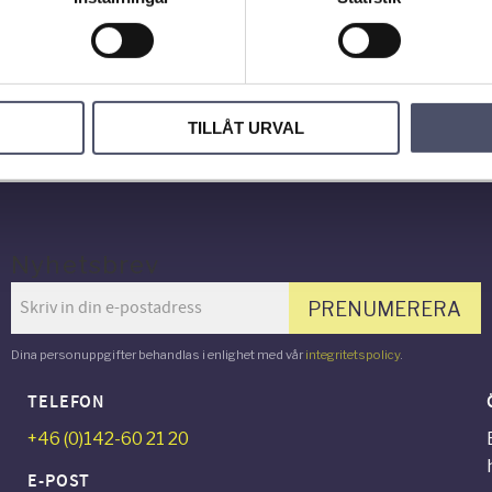
Bli den fö
omdöme.
TILLÅT URVAL
Nyhetsbrev
PRENUMERERA
Dina personuppgifter behandlas i enlighet med vår
integritetspolicy
.
TELEFON
+46 (0)142-60 21 20
E-POST