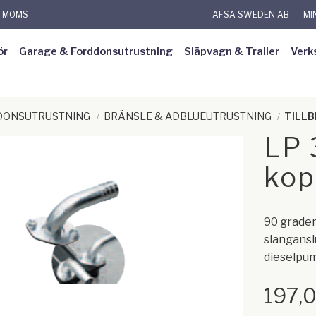
L MOMS
AFSA SWEDEN AB
MI
ör
Garage & Forddonsutrustning
Släpvagn & Trailer
Verk
RDONSUTRUSTNING
BRÄNSLE & ADBLUEUTRUSTNING
TILLB
LP 
kop
90 grader
slangansl
dieselpum
197,