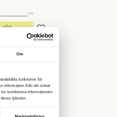
st
Lägg till i favoriter
KÖP
I lager
F16173000
Om
mdöme!
men
andahålla funktioner för
n information från din enhet
 tur kombinera informationen
Du
deras tjänster.
Marknadsföring