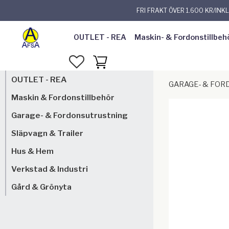
FRI FRAKT ÖVER 1.600 KR/INK
OUTLET - REA
Maskin- & Fordonstillbeh
FAVORITER
KUNDVAGN
OUTLET - REA
GARAGE- & FO
Maskin & Fordonstillbehör
Garage- & Fordonsutrustning
Släpvagn & Trailer
Hus & Hem
Verkstad & Industri
Gård & Grönyta