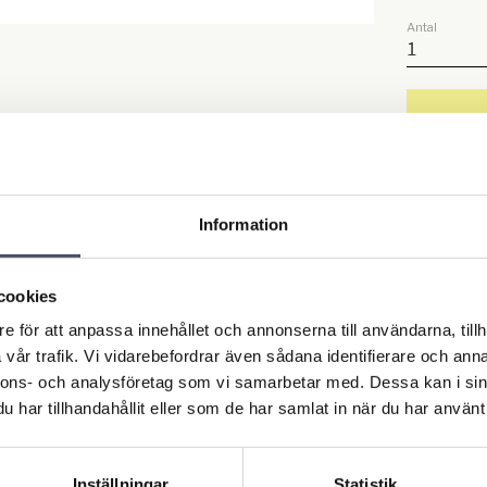
Antal
Lagerstatus
Artikelnr
Information
Ge ett o
cookies
Omdö
e för att anpassa innehållet och annonserna till användarna, tillh
vår trafik. Vi vidarebefordrar även sådana identifierare och anna
nnons- och analysföretag som vi samarbetar med. Dessa kan i sin
har tillhandahållit eller som de har samlat in när du har använt 
Inställningar
Statistik