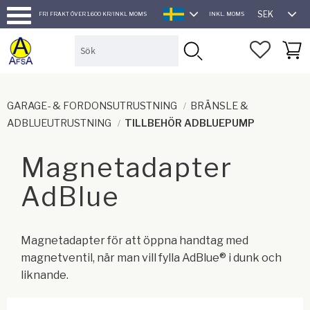
SEK
FRI FRAKT ÖVER 1.600 KR/INKL MOMS
INKL. MOMS
SVENSKA
Meny
FAVORI
KUND
GARAGE- & FORDONSUTRUSTNING
BRÄNSLE &
ADBLUEUTRUSTNING
TILLBEHÖR ADBLUEPUMP
Magnetadapter
AdBlue
Magnetadapter för att öppna handtag med
magnetventil, när man vill fylla AdBlue® i dunk och
liknande.