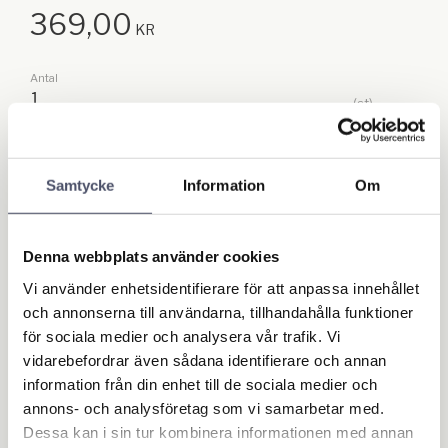
369,00
KR
Antal
st
Lägg till
KÖP
Samtycke
Information
Om
Lagerstatus
I lager
Artikelnr
F18400000
Denna webbplats använder cookies
Vi använder enhetsidentifierare för att anpassa innehållet
Ge ett omdöme!
och annonserna till användarna, tillhandahålla funktioner
för sociala medier och analysera vår trafik. Vi
vidarebefordrar även sådana identifierare och annan
Omdömen
information från din enhet till de sociala medier och
annons- och analysföretag som vi samarbetar med.
Du
Dessa kan i sin tur kombinera informationen med annan