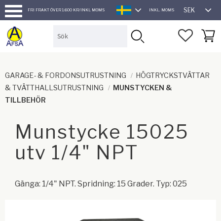
SEK
FRI FRAKT ÖVER 1.600 KR/INKL MOMS
INKL. MOMS
SVENSKA
Meny
FAVORI
KUND
GARAGE- & FORDONSUTRUSTNING
HÖGTRYCKSTVÄTTAR
& TVÄTTHALLSUTRUSTNING
MUNSTYCKEN &
TILLBEHÖR
Munstycke 15025
utv 1/4" NPT
Gänga: 1/4" NPT. Spridning: 15 Grader. Typ: 025