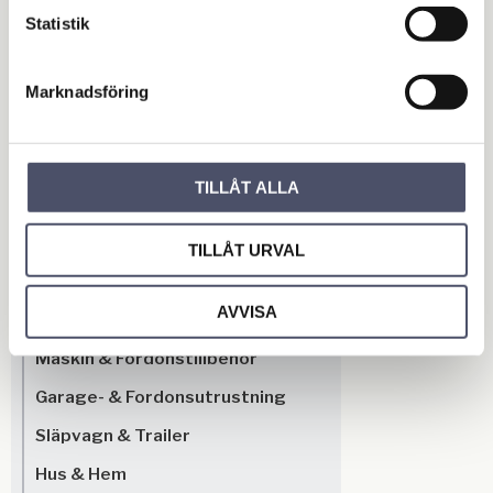
Omdömen
Statistik
Du
Marknadsföring
TILLÅT ALLA
TILLÅT URVAL
Bli den första att lämna ett omdöme.
AVVISA
OUTLET - REA
Maskin & Fordonstillbehör
Garage- & Fordonsutrustning
Släpvagn & Trailer
Hus & Hem