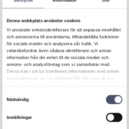
Samtycke
Information
Om
Denna webbplats använder cookies
Vi använder enhetsidentifierare för att anpassa innehållet
och annonserna till användarna, tillhandahålla funktioner
för sociala medier och analysera vår trafik. Vi
Golvtvätt TD 750 In
vidarebefordrar även sådana identifierare och annan
distrial max 275 bar
information från din enhet till de sociala medier och
rengöringsbredd 75
annons- och analysföretag som vi samarbetar med.
0mm ans. 1/4"
Dessa kan i sin tur kombinera informationen med annan
TURBODEVIL FC75SS 1 / 4F
information som du har tillhandahållit eller som de har
INDUSTRIAL. Ytrengörare TD
750 INDUSTRIAL. Se mer info
samlat in när du har använt deras tjänster.
25 248,00
nedan!
KR
Samtyckesval
Nödvändig
KÖP
Lägg till i favoriter
Inställningar