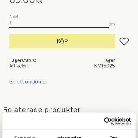
KR
Antal
st
Lägg till
KÖP
Lagerstatus
I lager
Artikelnr
NM15025
Ge ett omdöme!
Relaterade produkter