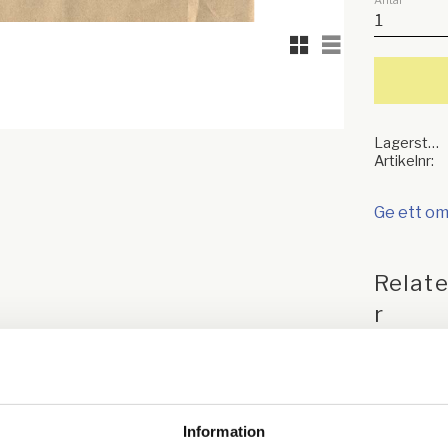
Antal
Rutnätsvy
Listvy
Lagerstatus
Artikelnr
Ge ett o
Relat
r
Information