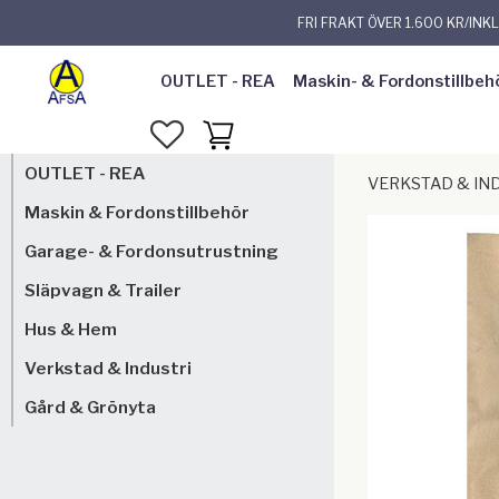
FRI FRAKT ÖVER 1.600 KR/INK
OUTLET - REA
Maskin- & Fordonstillbeh
FAVORITER
KUNDVAGN
OUTLET - REA
VERKSTAD & IN
Maskin & Fordonstillbehör
Garage- & Fordonsutrustning
Släpvagn & Trailer
Hus & Hem
Verkstad & Industri
Gård & Grönyta