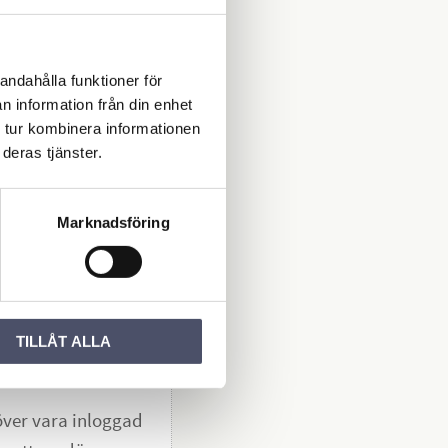
sug
1/1
&D
andahålla funktioner för
a
n information från din enhet
nella
 tur kombinera informationen
ch
00
suga
KR
deras tjänster.
ligt
 och
aftig
åga.
Marknadsföring
Lägg till i favoriter
men
TILLÅT ALLA
Du