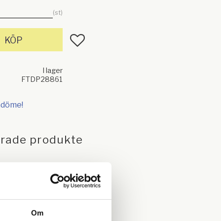
st
Lägg till i favoriter
KÖP
I lager
FTDP28861
mdöme!
erade produkte
Om