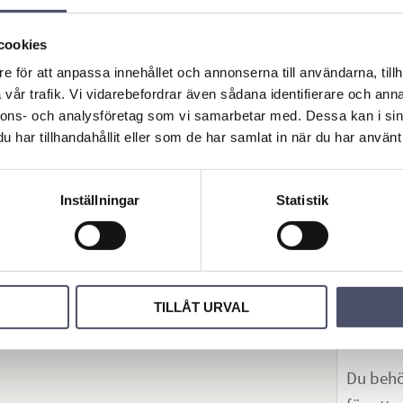
Damm
cookies
are GS
8 W
e för att anpassa innehållet och annonserna till användarna, tillh
Dess
vår trafik. Vi vidarebefordrar även sådana identifierare och anna
professio
nnons- och analysföretag som vi samarbetar med. Dessa kan i sin
våt- o
4 247,
torrdamm
har tillhandahållit eller som de har samlat in när du har använt 
re är rik
utrustade
har en kr
sugförm
Inställningar
Statistik
KÖP
Omdö
TILLÅT URVAL