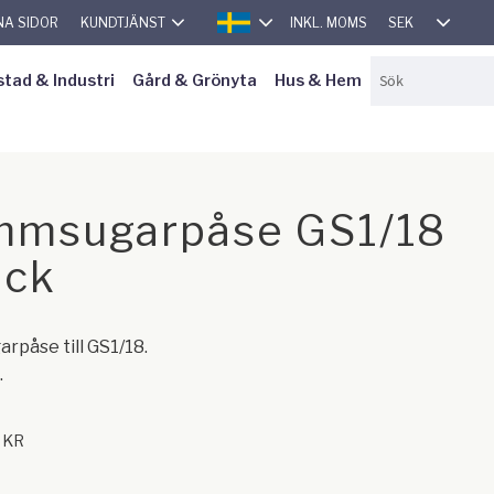
SEK
NA SIDOR
KUNDTJÄNST
INKL. MOMS
SVENSKA
stad & Industri
Gård & Grönyta
Hus & Hem
msugarpåse GS1/18
ack
påse till GS1/18.
.
KR