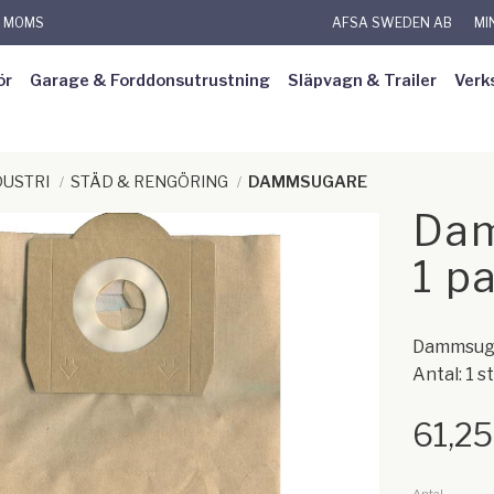
L MOMS
AFSA SWEDEN AB
MI
ör
Garage & Forddonsutrustning
Släpvagn & Trailer
Verk
DUSTRI
STÄD & RENGÖRING
DAMMSUGARE
Dam
1 p
Dammsugar
Antal: 1 st
61,25