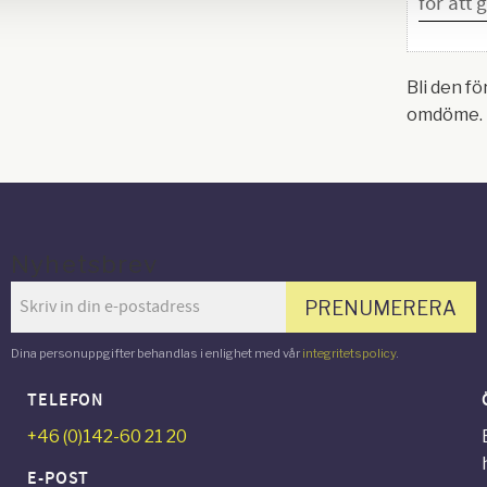
Bli den fö
omdöme.
Nyhetsbrev
PRENUMERERA
Dina personuppgifter behandlas i enlighet med vår
integritetspolicy
.
TELEFON
+46 (0)142-60 21 20
E-POST