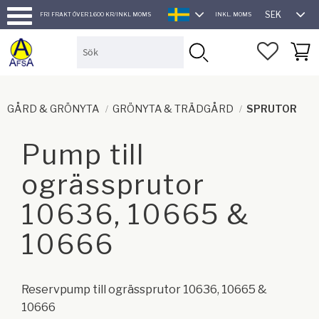
SEK
FRI FRAKT ÖVER 1.600 KR/INKL MOMS
INKL. MOMS
SVENSKA
Meny
FAVORI
KUND
GÅRD & GRÖNYTA
GRÖNYTA & TRÄDGÅRD
SPRUTOR
Pump till
ogrässprutor
10636, 10665 &
10666
Reservpump till ogrässprutor 10636, 10665 &
10666