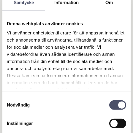
Samtycke
Information
Om
Denna webbplats använder cookies
Vi använder enhetsidentifierare för att anpassa innehållet
och annonserna till användarna, tillhandahålla funktioner
för sociala medier och analysera vår trafik. Vi
vidarebefordrar även sådana identifierare och annan
information från din enhet till de sociala medier och
annons- och analysföretag som vi samarbetar med.
Ogrässpruta på hjul
med pump
Dessa kan i sin tur kombinera informationen med annan
CE-godkänd. Perfekt om du vill
information som du har tillhandahållit eller som de har
ha en spruta för ex
samlat in när du har använt deras tjänster.
gödningsmedel,
4 306,00
ogräsbekämpningsmedel (ex
KR
Samtyckesval
Roundup) etc. 12V
laddningsbart batteri. Man kan
Nödvändig
använda sprutan ca 2 timmar
per laddning. Batteriladdare
ingår. Flödeshastighet 3,1 l /
KÖP
Lägg till i favoriter
min. 20 liters tank. 6 meter
Inställningar
slang med diameter
8mm.Spolrör i rostfritt stål.