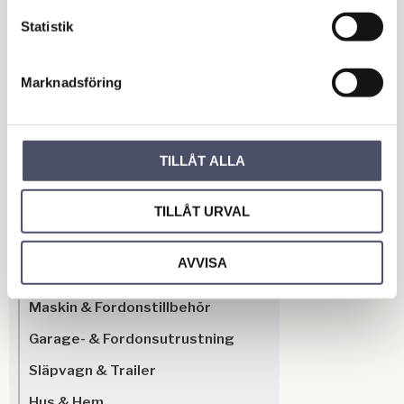
Hjulstorlek: 60mm bred x
Omdömen
270mm dia.
Statistik
Du
Marknadsföring
TILLÅT ALLA
TILLÅT URVAL
Bli den första att lämna ett omdöme.
AVVISA
OUTLET - REA
Maskin & Fordonstillbehör
Garage- & Fordonsutrustning
Släpvagn & Trailer
Hus & Hem