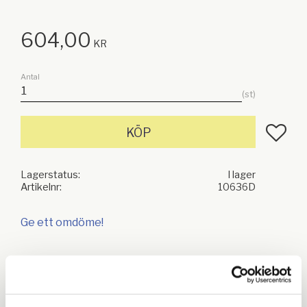
604,00
KR
Antal
st
Lägg till
KÖP
Lagerstatus
I lager
Artikelnr
10636D
Ge ett omdöme!
Relaterade produkter