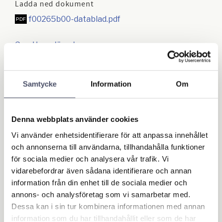
Ladda ned dokument
f00265b00-datablad.pdf
Ge ett omdöme!
ST Pumpsats för biodiesel kan enkelt installeras i alla
Samtycke
Information
Om
situationer med nedgrävda eller mobila tankar för att
komplettera platsen med en modulär och allt-i-ett
dispenser.
Denna webbplats använder cookies
Vi använder enhetsidentifierare för att anpassa innehållet
Oavsett användningsområde – jordbruk såväl som
och annonserna till användarna, tillhandahålla funktioner
maskiner – är denna dispenser den idealiska lösningen
för sociala medier och analysera vår trafik. Vi
för en omedelbar och snabb utmatning.
vidarebefordrar även sådana identifierare och annan
Och det är 100 % garanti för dispensering av ALLA
information från din enhet till de sociala medier och
BIODIESEL; oavsett blandning.
annons- och analysföretag som vi samarbetar med.
Dessa kan i sin tur kombinera informationen med annan
Dieselöverföringsstationen levereras komplett med:
information som du har tillhandahållit eller som de har