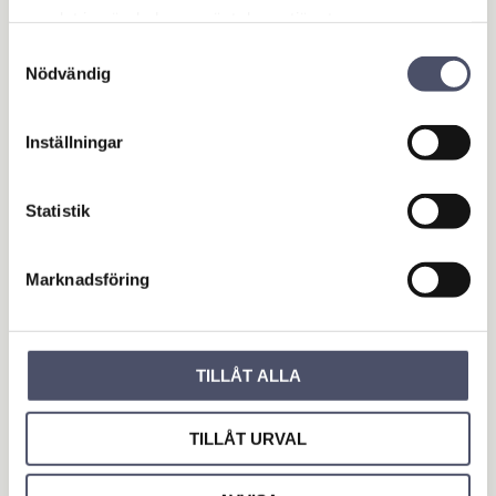
Panther 72 AC BIO
samlat in när du har använt deras tjänster.
Biodieselfilter
Samtyckesval
K33 BIO mätare
Nödvändig
Automatisk handtag BIO
Leveransslang på 6 meter.
Inställningar
Statistik
Marknadsföring
TILLÅT ALLA
Omdömen
Du
TILLÅT URVAL