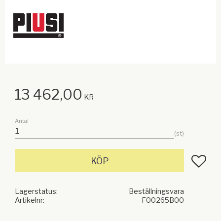
13 462,00
KR
Antal
st
Lägg till
KÖP
Lagerstatus
Beställningsvara
Artikelnr
F00265B00