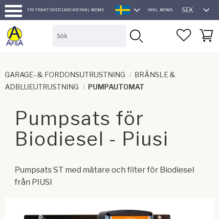
SEK
FRI FRAKT ÖVER 1.600 KR/INKL MOMS
INKL. MOMS
SVENSKA
Meny
FAVORI
KUND
GARAGE- & FORDONSUTRUSTNING
BRÄNSLE &
ADBLUEUTRUSTNING
PUMPAUTOMAT
Pumpsats för
Biodiesel - Piusi
Pumpsats ST med mätare och filter för Biodiesel
från PIUSI