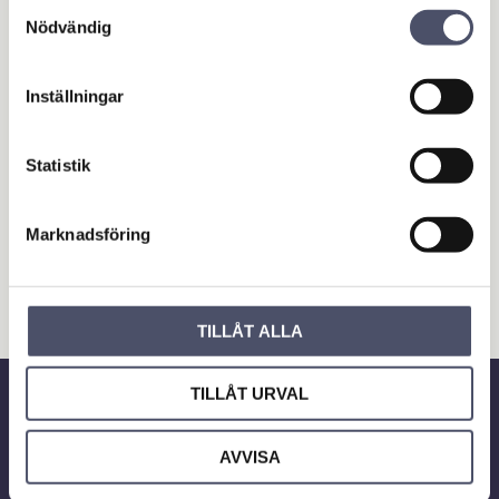
Samtyckesval
Nödvändig
Bli den första att lämna ett omdöme.
Inställningar
OUTLET - REA
Maskin & Fordonstillbehör
Statistik
Garage- & Fordonsutrustning
Släpvagn & Trailer
Marknadsföring
Hus & Hem
Verkstad & Industri
TILLÅT ALLA
Gård & Grönyta
TILLÅT URVAL
Nyhetsbrev
AVVISA