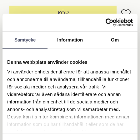
Lägg till
KÖP
Lagerstatus
I lager
Artikelnr
9250
Samtycke
Information
Om
Ge ett omdöme!
Denna webbplats använder cookies
Vi använder enhetsidentifierare för att anpassa innehållet
och annonserna till användarna, tillhandahålla funktioner
Omdömen
för sociala medier och analysera vår trafik. Vi
vidarebefordrar även sådana identifierare och annan
Du
information från din enhet till de sociala medier och
annons- och analysföretag som vi samarbetar med.
Dessa kan i sin tur kombinera informationen med annan
information som du har tillhandahållit eller som de har
samlat in när du har använt deras tjänster.