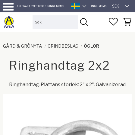
SEK
FRI FRAKT ÖVER 1.600 KR/INKL MOMS
INKL. MOMS
SVENSKA
Meny
FAVORI
KUND
GÅRD & GRÖNYTA
GRINDBESLAG
ÖGLOR
Ringhandtag 2x2
Ringhandtag. Plattans storlek: 2" x 2". Galvanizerad