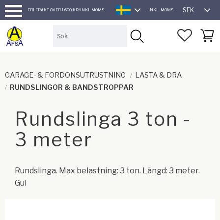
SEK
FRI FRAKT ÖVER 1.600 KR/INKL MOMS
INKL. MOMS
SVENSKA
Meny
FAVORI
KUND
GARAGE- & FORDONSUTRUSTNING
LASTA & DRA
RUNDSLINGOR & BANDSTROPPAR
Rundslinga 3 ton -
3 meter
Rundslinga. Max belastning: 3 ton. Längd: 3 meter.
Gul