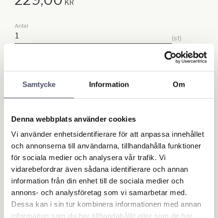
KR
Antal
st
Lägg till
KÖP
Samtycke
Information
Om
Lagerstatus
I lager
Artikelnr
5046
Denna webbplats använder cookies
Ge ett omdöme!
Vi använder enhetsidentifierare för att anpassa innehållet
och annonserna till användarna, tillhandahålla funktioner
för sociala medier och analysera vår trafik. Vi
vidarebefordrar även sådana identifierare och annan
Omdömen
information från din enhet till de sociala medier och
annons- och analysföretag som vi samarbetar med.
Du
Dessa kan i sin tur kombinera informationen med annan
information som du har tillhandahållit eller som de har