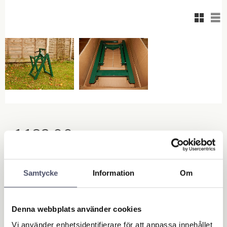
Rutnäts
Lis
1 182,00
KR
Antal
Samtycke
Information
Om
st
Lägg till
KÖP
Denna webbplats använder cookies
Vi använder enhetsidentifierare för att anpassa innehållet