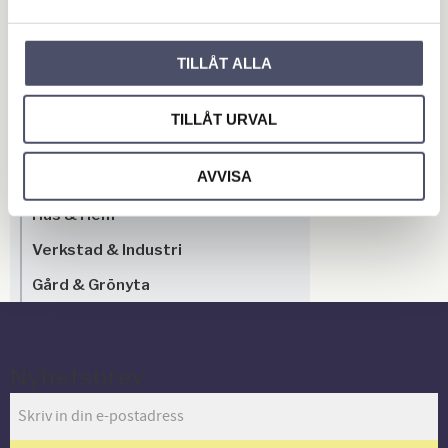
Bli den första att lämna ett omdöme.
TILLÅT ALLA
OUTLET - REA
Maskin & Fordonstillbehör
TILLÅT URVAL
Garage- & Fordonsutrustning
AVVISA
Släpvagn & Trailer
Hus & Hem
Verkstad & Industri
Gård & Grönyta
Nyhetsbrev