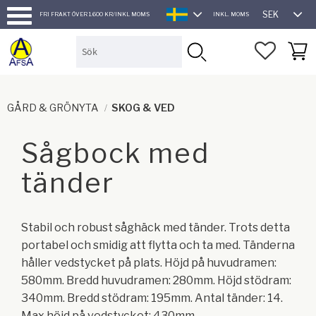
SEK
FRI FRAKT ÖVER 1.600 KR/INKL MOMS
INKL. MOMS
SVENSKA
Meny
FAVORI
KUND
GÅRD & GRÖNYTA
SKOG & VED
Sågbock med
tänder
Stabil och robust såghäck med tänder. Trots detta
portabel och smidig att flytta och ta med. Tänderna
håller vedstycket på plats. Höjd på huvudramen:
580mm. Bredd huvudramen: 280mm. Höjd stödram:
340mm. Bredd stödram: 195mm. Antal tänder: 14.
Max höjd på vedstycket: 430mm