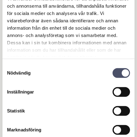
Lagerstatus
I lager
och annonserna till användarna, tillhandahålla funktioner
Artikelnr
17084
för sociala medier och analysera vår trafik. Vi
vidarebefordrar även sådana identifierare och annan
Ge ett omdöme!
information från din enhet till de sociala medier och
annons- och analysföretag som vi samarbetar med.
Dessa kan i sin tur kombinera informationen med annan
Vedträ bör vara minst 10 cm i diameter
information som du har tillhandahållit eller som de har
samlat in när du har använt deras tjänster.
Storlek på lådan förpackad: 73 x 39 x 9cm
Samtyckesval
Omdömen
Nödvändig
Du
Inställningar
Statistik
Marknadsföring