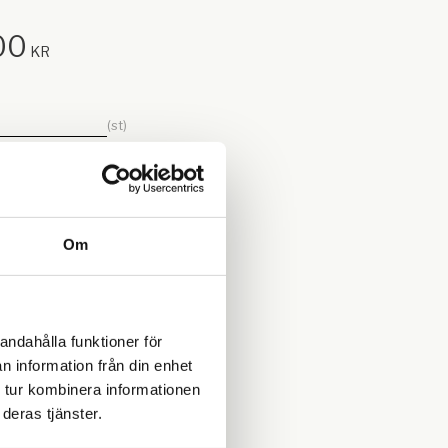
00
KR
st
Lägg till i favoriter
KÖP
I lager
Om
7064
mdöme!
andahålla funktioner för
n information från din enhet
men
 tur kombinera informationen
deras tjänster.
Du