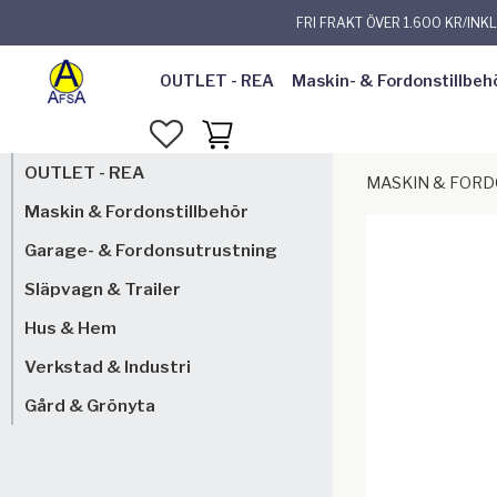
FRI FRAKT ÖVER 1.600 KR/INK
OUTLET - REA
Maskin- & Fordonstillbeh
FAVORITER
KUNDVAGN
OUTLET - REA
MASKIN & FOR
Maskin & Fordonstillbehör
Garage- & Fordonsutrustning
Släpvagn & Trailer
Hus & Hem
Verkstad & Industri
Gård & Grönyta