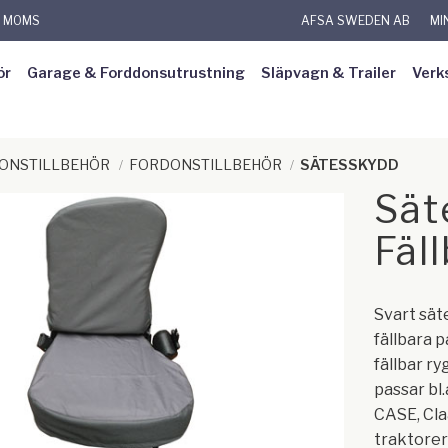
L MOMS
AFSA SWEDEN AB
MI
ör
Garage & Forddonsutrustning
Släpvagn & Trailer
Verk
DONSTILLBEHÖR
FORDONSTILLBEHÖR
SÄTESSKYDD
Sät
Fäl
Svart sät
fällbara 
fällbar r
passar bl.
CASE, Cla
traktorer