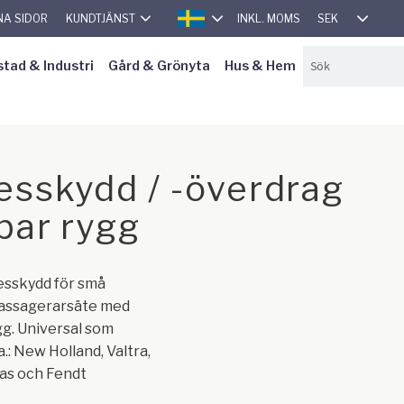
SEK
NA SIDOR
KUNDTJÄNST
INKL. MOMS
SVENSKA
stad & Industri
Gård & Grönyta
Hus & Hem
esskydd / -överdrag
lbar rygg
esskydd för små
passagerarsäte med
ygg. Universal som
a.: New Holland, Valtra,
as och Fendt