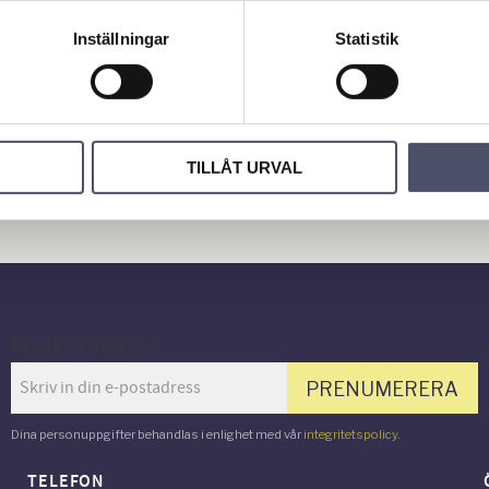
Inställningar
Statistik
Bli den fö
TILLÅT URVAL
omdöme.
Nyhetsbrev
PRENUMERERA
Dina personuppgifter behandlas i enlighet med vår
integritetspolicy
.
TELEFON