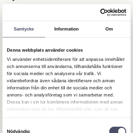
Lagerstatus
Ej i lager
Artikelnr
R15431000
Samtycke
Information
Om
Ge ett omdöme!
Denna webbplats använder cookies
Omdömen
Vi använder enhetsidentifierare för att anpassa innehållet
och annonserna till användarna, tillhandahålla funktioner
för sociala medier och analysera vår trafik. Vi
Du
vidarebefordrar även sådana identifierare och annan
information från din enhet till de sociala medier och
annons- och analysföretag som vi samarbetar med.
Dessa kan i sin tur kombinera informationen med annan
information som du har tillhandahållit eller som de har
samlat in när du har använt deras tjänster.
Samtyckesval
Bli den första att lämna ett omdöme.
Nödvändig