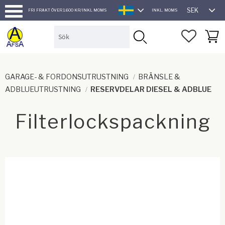
SEK
FRI FRAKT ÖVER 1.600 KR/INKL MOMS
INKL. MOMS
SVENSKA
Meny
FAVORI
KUND
GARAGE- & FORDONSUTRUSTNING
BRÄNSLE &
ADBLUEUTRUSTNING
RESERVDELAR DIESEL & ADBLUE
Filterlockspackning