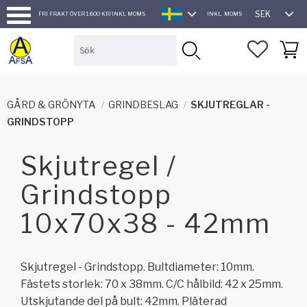
SEK
FRI FRAKT ÖVER 1.600 KR/INKL MOMS
INKL. MOMS
SVENSKA
Meny
FAVORI
KUND
GÅRD & GRÖNYTA
GRINDBESLAG
SKJUTREGLAR -
GRINDSTOPP
Skjutregel /
Grindstopp
10x70x38 - 42mm
Skjutregel - Grindstopp. Bultdiameter: 10mm.
Fästets storlek: 70 x 38mm. C/C hålbild: 42 x 25mm.
Utskjutande del på bult: 42mm. Pläterad