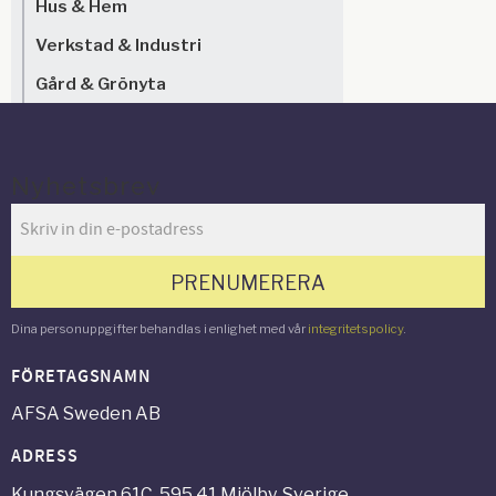
Hus & Hem
Verkstad & Industri
Gård & Grönyta
Nyhetsbrev
PRENUMERERA
Dina personuppgifter behandlas i enlighet med vår
integritetspolicy
.
FÖRETAGSNAMN
AFSA Sweden AB
ADRESS
Kungsvägen 61C, 595 41 Mjölby, Sverige