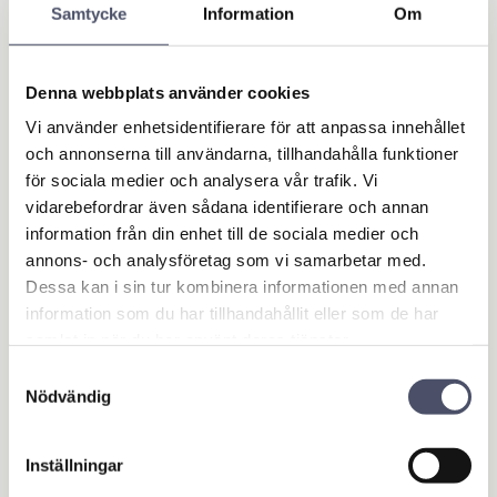
Samtycke
Information
Om
Denna webbplats använder cookies
Vi använder enhetsidentifierare för att anpassa innehållet
och annonserna till användarna, tillhandahålla funktioner
för sociala medier och analysera vår trafik. Vi
vidarebefordrar även sådana identifierare och annan
information från din enhet till de sociala medier och
annons- och analysföretag som vi samarbetar med.
Reservfjäder till 92
Dessa kan i sin tur kombinera informationen med annan
53
information som du har tillhandahållit eller som de har
Reservfjäder till
skjutregel/grindstopp art.nr
samlat in när du har använt deras tjänster.
9253
3,00
KR
Samtyckesval
Nödvändig
KÖP
Lägg till i favoriter
Inställningar