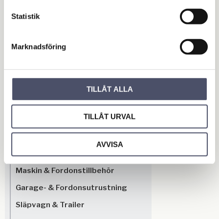
Omdömen
Statistik
Du
Marknadsföring
TILLÅT ALLA
TILLÅT URVAL
Bli den första att lämna ett omdöme.
AVVISA
OUTLET - REA
Maskin & Fordonstillbehör
Garage- & Fordonsutrustning
Släpvagn & Trailer