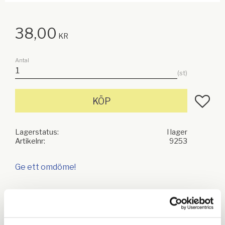
38,00
KR
Antal
st
Lägg till
KÖP
Lagerstatus
I lager
Artikelnr
9253
Ge ett omdöme!
Relaterade produkter