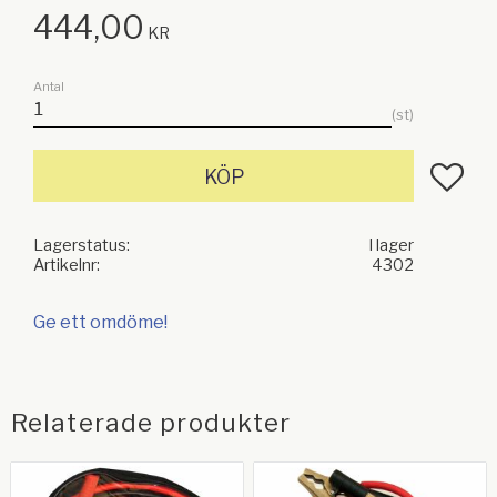
444,00
KR
Antal
st
Lägg till
KÖP
Lagerstatus
I lager
Artikelnr
4302
Ge ett omdöme!
Relaterade produkter