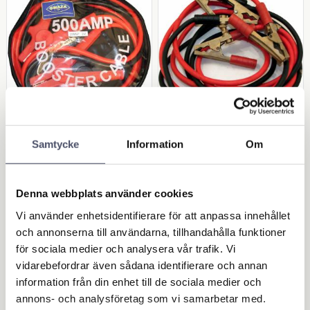
Startkabel 500 Am
Startkabel 700 Am
Samtycke
Information
Om
p. 3 meter
p. 5 meter
Startkabel. 3 meter. 25mm².
Startkabel. 5 meter. 35mm².
500 Amp. Klass A = kabel
700 Amp. Klass A = kabel
innehåller + 80% koppar
innehåller + 80% koppar.
Denna webbplats använder cookies
403,00
1 336,00
KR
KR
Vi använder enhetsidentifierare för att anpassa innehållet
och annonserna till användarna, tillhandahålla funktioner
för sociala medier och analysera vår trafik. Vi
KÖP
KÖP
Lägg till i favoriter
Lägg 
vidarebefordrar även sådana identifierare och annan
information från din enhet till de sociala medier och
annons- och analysföretag som vi samarbetar med.