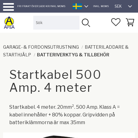
SEK
FRI FRAKT ÖVER 1.600 KR/INKL MOMS
INKL. MOMS
SVENSKA
Meny
FAVORI
KUND
GARAGE- & FORDONSUTRUSTNING
BATTERILADDARE &
STARTHJÄLP
BATTERIVERKTYG & TILLBEHÖR
Startkabel 500
Amp. 4 meter
Startkabel. 4 meter. 20mm². 500 Amp. Klass A =
kabel innehåller + 80% koppar. Gripvidden på
batteriklämmorna är max 35mm