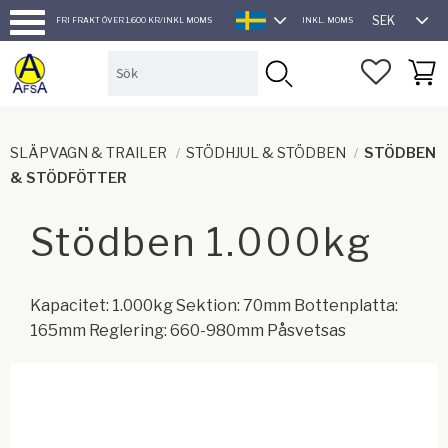
SEK
FRI FRAKT ÖVER 1.600 KR/INKL MOMS
INKL. MOMS
SVENSKA
Meny
FAVORI
KUND
SLÄPVAGN & TRAILER
STÖDHJUL & STÖDBEN
STÖDBEN
& STÖDFÖTTER
Stödben 1.000kg
Kapacitet: 1.000kg Sektion: 70mm Bottenplatta:
165mm Reglering: 660-980mm Påsvetsas