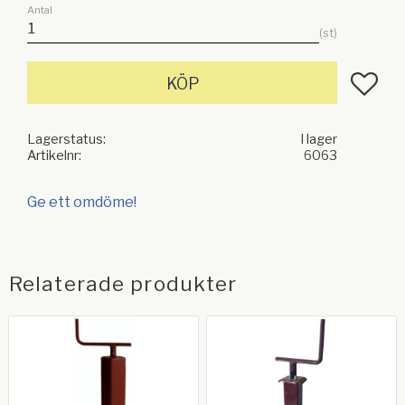
Antal
st
Lägg till
KÖP
Lagerstatus
I lager
Artikelnr
6063
Ge ett omdöme!
Relaterade produkter