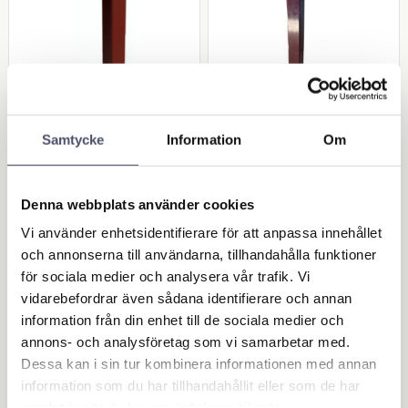
Stödben 500 kg
Stödben 1.200kg
Samtycke
Information
Om
Kapacitet: 500 kg. Sektionens
Kapacitet: 1.200kg Sektions
storlek: ytter 50 mm/inner
ytterdiameter: 80x80mm.
40mm. Bottenplattans
Sektions innerdiameter:
637,00
1 319,00
diameter: 165 mm. Påsvetsas
70x70mm. Bottenplattans
KR
KR
diameter: 220mm Reglering:
Denna webbplats använder cookies
640-970mm. Påsvetsas
Vi använder enhetsidentifierare för att anpassa innehållet
KÖP
KÖP
och annonserna till användarna, tillhandahålla funktioner
Lägg till i favoriter
Lägg 
för sociala medier och analysera vår trafik. Vi
vidarebefordrar även sådana identifierare och annan
information från din enhet till de sociala medier och
annons- och analysföretag som vi samarbetar med.
Dessa kan i sin tur kombinera informationen med annan
information som du har tillhandahållit eller som de har
samlat in när du har använt deras tjänster.