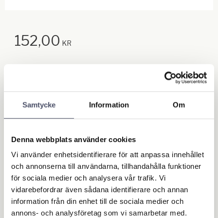
152,00
KR
Antal
st
Samtycke
Information
Om
Lägg till
KÖP
Lagerstatus
I lager
Denna webbplats använder cookies
Artikelnr
NM93509
Vi använder enhetsidentifierare för att anpassa innehållet
och annonserna till användarna, tillhandahålla funktioner
Ge ett omdöme!
för sociala medier och analysera vår trafik. Vi
vidarebefordrar även sådana identifierare och annan
information från din enhet till de sociala medier och
Omdömen
annons- och analysföretag som vi samarbetar med.