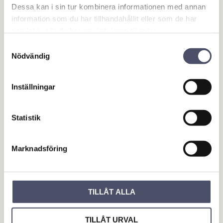
Dessa kan i sin tur kombinera informationen med annan
information som du har tillhandahållit eller som de har
Du
samlat in när du har använt deras tjänster.
Samtyckesval
Nödvändig
Inställningar
Bli den första att lämna ett omdöme.
Statistik
OUTLET - REA
Marknadsföring
Maskin & Fordonstillbehör
Garage- & Fordonsutrustning
Släpvagn & Trailer
TILLÅT ALLA
Hus & Hem
TILLÅT URVAL
Verkstad & Industri