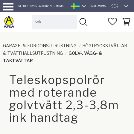
SEK
FRI FRAKT ÖVER 1.600 KR/INKL MOMS
INKL. MOMS
SVENSKA
Meny
FAVORI
KUND
GARAGE- & FORDONSUTRUSTNING
HÖGTRYCKSTVÄTTAR
& TVÄTTHALLSUTRUSTNING
GOLV-, VÄGG- &
TAKTVÄTTAR
Teleskopspolrör
med roterande
golvtvätt 2,3-3,8m
ink handtag