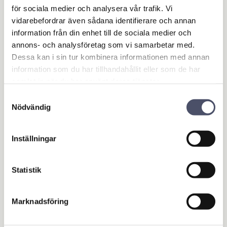
bra räckvidd.
för sociala medier och analysera vår trafik. Vi
Består av artikel 5250702 Teleskoplans 2,3-3,8m +
vidarebefordrar även sådana identifierare och annan
521032258 TURBODEVIL TD32SS-WW 1/4"F
information från din enhet till de sociala medier och
annons- och analysföretag som vi samarbetar med.
Dessa kan i sin tur kombinera informationen med annan
information som du har tillhandahållit eller som de har
samlat in när du har använt deras tjänster.
Omdömen
Samtyckesval
Nödvändig
Du
Inställningar
Statistik
Marknadsföring
Bli den första att lämna ett omdöme.