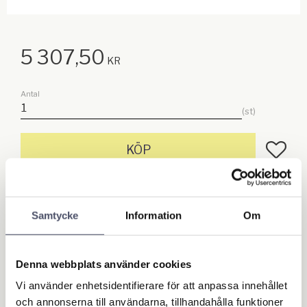
5 307,50
KR
Antal
st
Lägg till
KÖP
Lagerstatus
I lager
Artikelnr
52507031
Samtycke
Information
Om
Ge ett omdöme!
Denna webbplats använder cookies
Vi använder enhetsidentifierare för att anpassa innehållet
Lansen kan dras ut från 2,3m upp till 3,8m vilket ger en
och annonserna till användarna, tillhandahålla funktioner