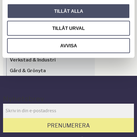
OUTLET - REA
TILLÅT ALLA
Maskin & Fordonstillbehör
Garage- & Fordonsutrustning
TILLÅT URVAL
Släpvagn & Trailer
AVVISA
Hus & Hem
Verkstad & Industri
Gård & Grönyta
Nyhetsbrev
PRENUMERERA