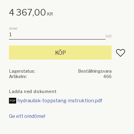
4 367,00
KR
Antal
st
Lägg till
KÖP
Lagerstatus
Beställningsvara
Artikelnr
466
Ladda ned dokument
hydraulisk-toppstang-instruktion.pdf
Ge ett omdöme!