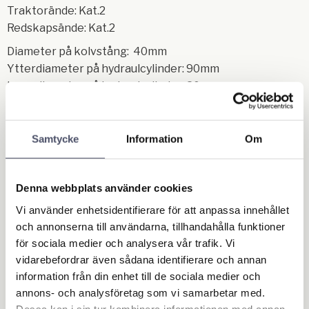
Traktorände: Kat.2
Redskapsände: Kat.2
Diameter på kolvstång: 40mm
Ytterdiameter på hydraulcylinder: 90mm
Innerdiameter på hydraulcylinder: 80mm
Slaglängd: 210mm
C/C hålen min: 630mm
C/C hålen max: 740mm
Samtycke
Information
Om
Ungefärlig dragkapacitet: 6,15 ton
Ungefärlig tryckkapacitet: 8,20 ton
Denna webbplats använder cookies
Relaterade produkter
Vi använder enhetsidentifierare för att anpassa innehållet
och annonserna till användarna, tillhandahålla funktioner
för sociala medier och analysera vår trafik. Vi
vidarebefordrar även sådana identifierare och annan
information från din enhet till de sociala medier och
annons- och analysföretag som vi samarbetar med.
Dessa kan i sin tur kombinera informationen med annan