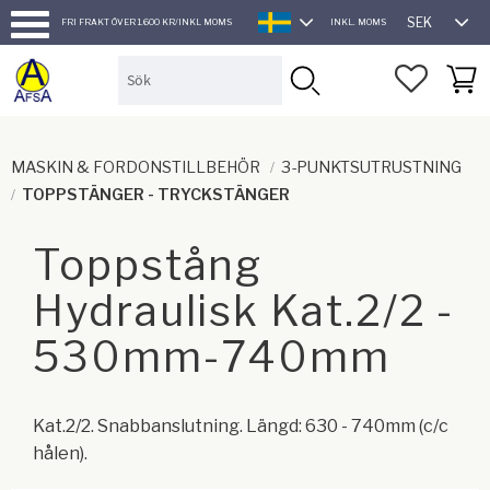
SEK
FRI FRAKT ÖVER 1.600 KR/INKL MOMS
INKL. MOMS
SVENSKA
Meny
FAVORI
KUND
MASKIN & FORDONSTILLBEHÖR
3-PUNKTSUTRUSTNING
TOPPSTÄNGER - TRYCKSTÄNGER
Toppstång
Hydraulisk Kat.2/2 -
530mm-740mm
Kat.2/2. Snabbanslutning. Längd: 630 - 740mm (c/c
hålen).