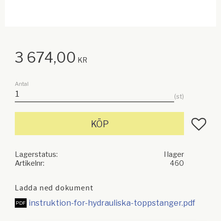
3 674,00
KR
Antal
st
Lägg till
KÖP
Lagerstatus
I lager
Artikelnr
460
Ladda ned dokument
instruktion-for-hydrauliska-toppstanger.pdf