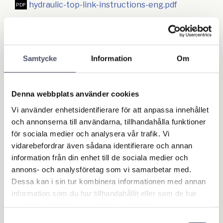
hydraulic-top-link-instructions-eng.pdf
Ge ett omdöme!
Samtycke
Information
Om
Se PDF för instruktioner på Svenska eller Engelska!
Relaterade produkter
Denna webbplats använder cookies
Vi använder enhetsidentifierare för att anpassa innehållet
och annonserna till användarna, tillhandahålla funktioner
för sociala medier och analysera vår trafik. Vi
vidarebefordrar även sådana identifierare och annan
information från din enhet till de sociala medier och
annons- och analysföretag som vi samarbetar med.
Dessa kan i sin tur kombinera informationen med annan
information som du har tillhandahållit eller som de har
samlat in när du har använt deras tjänster.
Samtyckesval