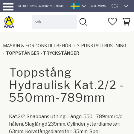
SEK
FRI FRAKT ÖVER 1.600 KR/INKL MOMS
INKL. MOMS
SVENSKA
Meny
FAVORI
KUND
MASKIN & FORDONSTILLBEHÖR
3-PUNKTSUTRUSTNING
TOPPSTÄNGER - TRYCKSTÄNGER
Toppstång
Hydraulisk Kat.2/2 -
550mm-789mm
Kat.2/2. Snabbanslutning. Längd: 550 - 789mm (c/c
hålen). Slaglängd 239mm. Cylinder ytterdiameter:
63mm. Kolvstångsdiameter: 35mm. Spel