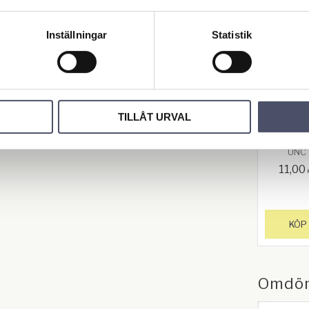
Inställningar
Statistik
Låskr
till to
ång/tr
stång 
TILLÅT URVAL
anda
Standard 1
UNC
11,00
KÖP
Omdö