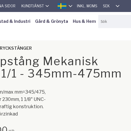
SEK
NA SIDOR
KUNDTJÄNST
INKL. MOMS
SVENSKA
stad & Industri
Gård & Grönyta
Hus & Hem
TRYCKSTÄNGER
pstång Mekanisk
.1/1 - 345mm-475mm
Min/max mm=345/475,
 230mm, 1 1/8" UNC-
raftig konstruktion.
örzinkad
00