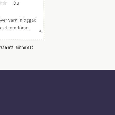
Du
rsta att lämna ett