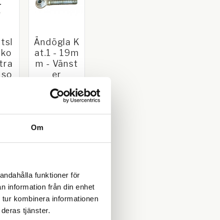
tsl
Ändögla K
l ko
at.1 - 19m
tra
m - Vänst
 so
er
ota
Kat.1 - 19mm.
Standard.
/ Ya
Passar
r
centerrör:
19mm.
 3-
Vänstergänga
t som
Om
d med storlek 1
r
0
109,00
1/8"
rakto
KR
KR
m
seki
mar
andahålla funktioner för
KÖP
Lägg till i favoriter
Lägg till i favoriter
n information från din enhet
 tur kombinera informationen
deras tjänster.