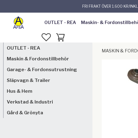
FRI FRAKT ÖVER 1.600 KR/INK
OUTLET - REA
Maskin- & Fordonstillbeh
FAVORITER
KUNDVAGN
OUTLET - REA
MASKIN & FOR
Maskin & Fordonstillbehör
Garage- & Fordonsutrustning
Släpvagn & Trailer
Hus & Hem
Verkstad & Industri
Gård & Grönyta