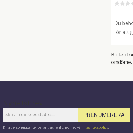
Bli den fö
omdöme.
Nyhetsbrev
PRENUMERERA
Dina personuppgifter behandlas i enlighet med vår
integritetspolicy
.