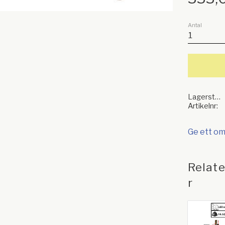
Antal
Lagerstatus
Artikelnr
Ge ett o
Relat
r