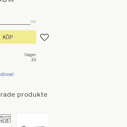
KR
st
Lägg till i favoriter
KÖP
I lager
33
mdöme!
erade produkte