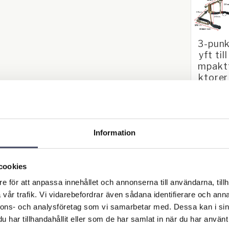
3-punk
yft til
mpakt
ktorer
m Kub
/ Iseki 
nma
Komplett
punktslyf
Information
passa
2 696,0
kompaktt
rer so
Kubota, I
cookies
och Yan
e för att anpassa innehållet och annonserna till användarna, tillh
KÖP
vår trafik. Vi vidarebefordrar även sådana identifierare och anna
nnons- och analysföretag som vi samarbetar med. Dessa kan i sin
har tillhandahållit eller som de har samlat in när du har använt 