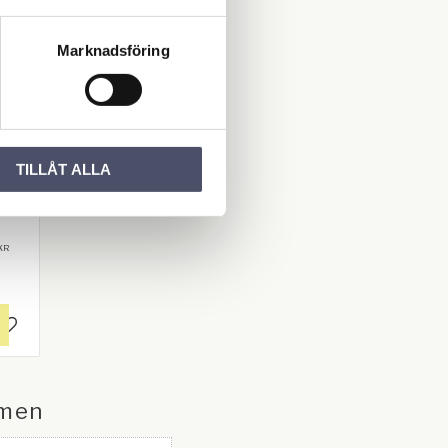
Marknadsföring
age
ppst
yck
- St
TILLÅT ALLA
rd
 1/8"
KR
Lägg till i favoriter
men