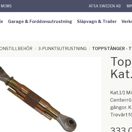
L MOMS
AFSA SWEDEN AB
MI
ör
Garage & Forddonsutrustning
Släpvagn & Trailer
Verk
DONSTILLBEHÖR
3-PUNKTSUTRUSTNING
TOPPSTÄNGER - 
Top
Kat
Kat.1/1 
Centerrör
gängor. K
Trevärt f
333,