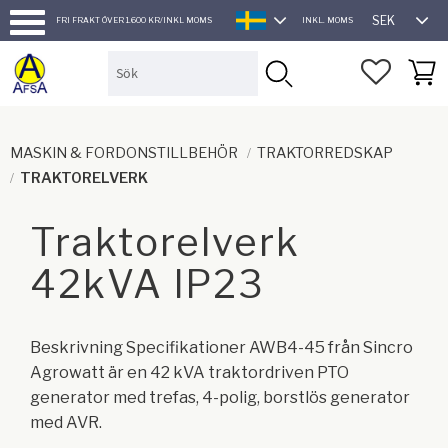
SEK
FRI FRAKT ÖVER 1.600 KR/INKL MOMS
INKL. MOMS
SVENSKA
Meny
FAVORI
KUND
MASKIN & FORDONSTILLBEHÖR
TRAKTORREDSKAP
TRAKTORELVERK
Traktorelverk
42kVA IP23
Beskrivning Specifikationer AWB4-45 från Sincro
Agrowatt är en 42 kVA traktordriven PTO
generator med trefas, 4-polig, borstlös generator
med AVR.