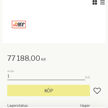
Rutnäts
Lis
77 188,00
KR
Antal
st
Lägg till
KÖP
Lagerstatus
I lager