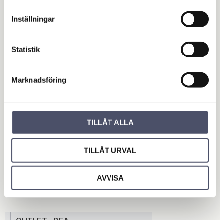
Inställningar
Statistik
Omdömen
Marknadsföring
Du
TILLÅT ALLA
TILLÅT URVAL
AVVISA
Bli den första att lämna ett omdöme.