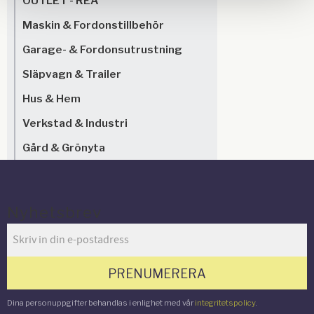
OUTLET - REA
Maskin & Fordonstillbehör
Garage- & Fordonsutrustning
Släpvagn & Trailer
Hus & Hem
Verkstad & Industri
Gård & Grönyta
Nyhetsbrev
PRENUMERERA
Dina personuppgifter behandlas i enlighet med vår
integritetspolicy
.