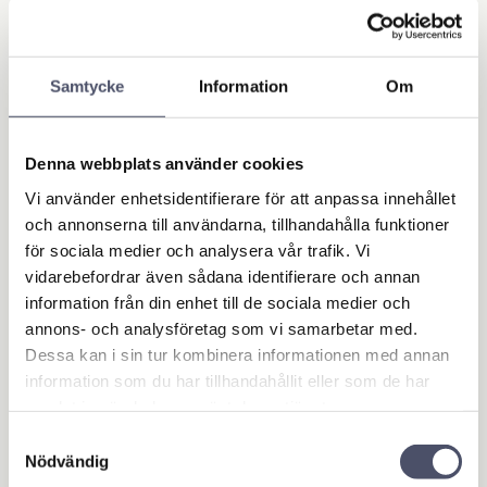
Artikelnr
AWB4-45
Ge ett omdöme!
Samtycke
Information
Om
Det är en specialbyggd generator med trepunktslyft
Denna webbplats använder cookies
ram för tung användning.
Vi använder enhetsidentifierare för att anpassa innehållet
Kraftöverförings växellåda.
och annonserna till användarna, tillhandahålla funktioner
Huvudbrytare med jordfelsbrytare.
för sociala medier och analysera vår trafik. Vi
vidarebefordrar även sådana identifierare och annan
Utrustad med digitala mätare som indikerar volt,
information från din enhet till de sociala medier och
frekvens och generator-gångtimmar.
annons- och analysföretag som vi samarbetar med.
Kan även omkopplas till enfas utgång.
Dessa kan i sin tur kombinera informationen med annan
information som du har tillhandahållit eller som de har
Behov på K-axel: 73 kW
samlat in när du har använt deras tjänster.
Samtyckesval
Nödvändig