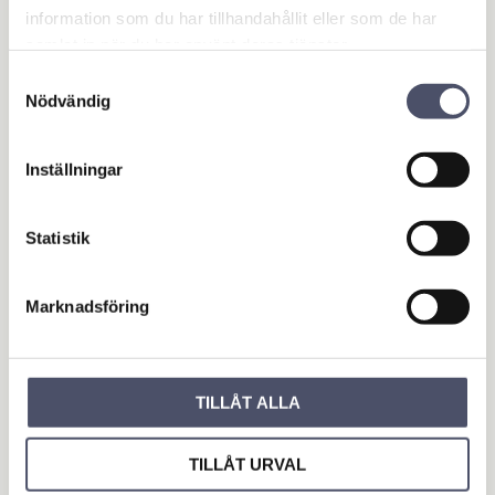
information som du har tillhandahållit eller som de har
samlat in när du har använt deras tjänster.
Samtyckesval
Nödvändig
Inställningar
Bli den första att lämna ett omdöme.
Statistik
OUTLET - REA
Maskin & Fordonstillbehör
Marknadsföring
Garage- & Fordonsutrustning
Släpvagn & Trailer
TILLÅT ALLA
Hus & Hem
Verkstad & Industri
TILLÅT URVAL
Gård & Grönyta