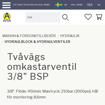
SEK
FRI FRAKT ÖVER 1.600 KR/INKL MOMS
INKL. MOMS
SVENSKA
Meny
FAVORI
KUND
MASKIN & FORDONSTILLBEHÖR
HYDRAULIK
HYDRAULBLOCK & HYDRAULVENTILER
Tvåvägs
omkastarventil
3/8" BSP
3/8". Flöde: 45l/min. Maxtryck: 210bar (3000psi). Hål
för montering: 8,6mm