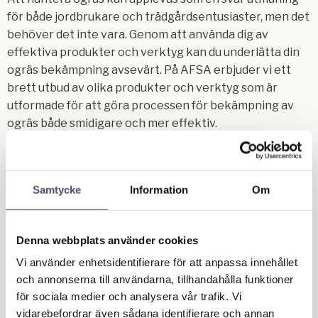
för både jordbrukare och trädgårdsentusiaster, men det
behöver det inte vara. Genom att använda dig av
effektiva produkter och verktyg kan du underlätta din
ogräs bekämpning avsevärt. På AFSA erbjuder vi ett
brett utbud av olika produkter och verktyg som är
utformade för att göra processen för bekämpning av
ogräs både smidigare och mer effektiv.
Bekämpning av ogräs i gräsma
tta
Samtycke
Information
Om
För att lyckas med bekämpning av ogräs i din gräsmatta
är det viktigt att ha effektiva verktyg och produkter
Denna webbplats använder cookies
som underlättar ogräsbehandlingen och minskar risken
Vi använder enhetsidentifierare för att anpassa innehållet
för att ogräset tar över dina grödor eller trädgård. Vårt
och annonserna till användarna, tillhandahålla funktioner
sortiment inkluderar olika typer av
för sociala medier och analysera vår trafik. Vi
ogräsbekämpningsmedel, utrustning och tillbehör som
vidarebefordrar även sådana identifierare och annan