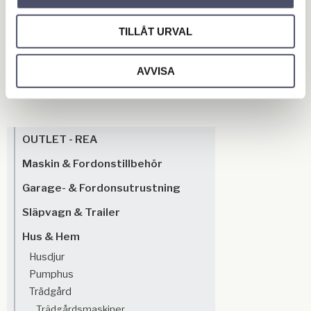
stenplattor, förgör mossa. Utöver det tillhandahåller vi
dessutom tillbehör till ogrässprutor såsom laddare,
TILLÅT URVAL
batteri, munstycken, hjul och filter. Kolla igenom vårt
breda sortiment av produkter och verktyg för
AVVISA
bekämpning av ogräs.
OUTLET - REA
Maskin & Fordonstillbehör
Garage- & Fordonsutrustning
Släpvagn & Trailer
Hus & Hem
Husdjur
Pumphus
Trädgård
Trädgårdsmaskiner