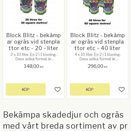
Block Blitz - bekämp
Block Blitz - bekämp
ar ogräs vid stenpla
ar ogräs vid stenpla
ttor etc - 20 - liter
ttor etc - 40 liter
2 x 10 liter. En 2 i 1 lösning.
4 x 10 liter. En 2 i 1 lösning.
Dess unika formel är
Dess unika formel är
pulverbaserad och appliceras
pulverbaserad och appliceras
148,00
296,00
helt enkelt med en vattenkanna.
helt enkelt med en vattenkanna.
KR
KR
Se mer info nedan!
Se mer info nedan!
KÖP
KÖP
Lägg till i favoriter
Lägg 
Bekämpa skadedjur och ogräs
med vårt breda sortiment av pr