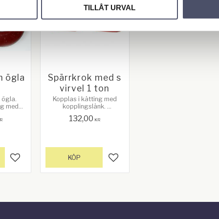
TILLÅT URVAL
m ögla
Spärrkrok med s
virvel 1 ton
 ögla.
Kopplas i kätting med
ing med
kopplingslänk. ​
x last: 2
Svirvelfunktion vid
132,00
ter på
obelastad krok. Max last:
R
KR
erad röd
1 ton
KÖP
Lägg till i favoriter
Lägg till i favoriter