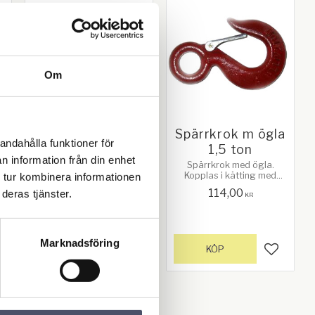
Om
a
Spärrkrok m ögla
Spärrkrok m ögla
andahålla funktioner för
g
1 ton
1,5 ton
n information från din enhet
Spärrkrok med ögla.
Spärrkrok med ögla.
Kopplas i kätting med
Kopplas i kätting med
 tur kombinera informationen
kopplingslänk. Max last: 1
kopplingslänk. Max last:
83,00
114,00
deras tjänster.
ton. Innerdiameter på
1,5 ton. Innerdiameter på
KR
KR
ögla: 19mm. Lackerad röd
ögla: 23mm. Lackerad röd
Marknadsföring
KÖP
KÖP
gg till i favoriter
Lägg till i favoriter
Lägg till