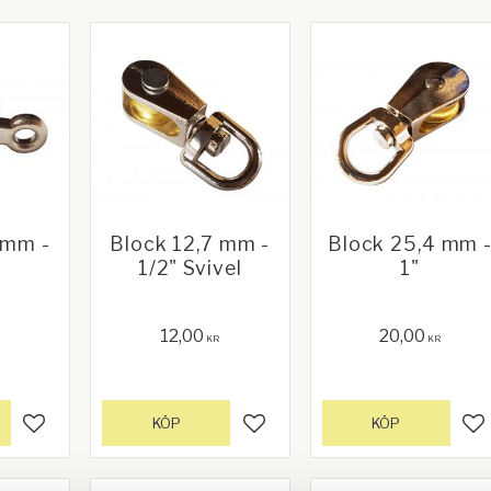
 mm -
Block 12,7 mm -
Block 25,4 mm 
1/2" Svivel
1"
12,00
20,00
KR
KR
KÖP
KÖP
Lägg till i favoriter
Lägg till i favoriter
Lä