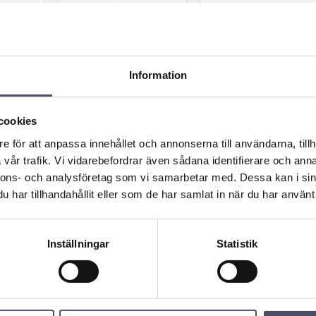
Information
cookies
vängba
Länkhjul Svängba
Länkhjul Svängb
e för att anpassa innehållet och annonserna till användarna, tillh
g
r 90kg
r m. broms 90k
vår trafik. Vi vidarebefordrar även sådana identifierare och anna
gbar.
Länkhjul svängbar.
Länkhjul svängbar med
 80mm.
Hjuldiameter: 125mm.
broms. Hjuldiameter:
nnons- och analysföretag som vi samarbetar med. Dessa kan i sin
. Total
Hjulbredd: 37,5mm. Total
125mm. Hjulbredd:
118,00
105,00
har tillhandahållit eller som de har samlat in när du har använt 
orlek på
höjd: 153mm. Storlek på
37,5mm. Total höjd:
R
KR
KR
 83mm.
plattan: 104 x 83mm.
153mm. Storlek på
ål: 80 x
Avstånd mellan hål: 82 x
plattan: 104 x 83mm.
t: 50kg
60mm. Kapacitet: 90kg
Avstånd mellan hål: 82 x
60mm. Kapacitet: 90kg
Inställningar
Statistik
KÖP
KÖP
Lägg till i favoriter
Lägg till i favoriter
Lä