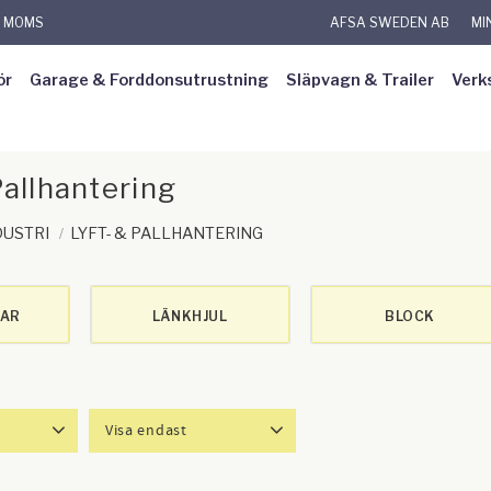
L MOMS
AFSA SWEDEN AB
MI
ör
Garage & Forddonsutrustning
Släpvagn & Trailer
Verk
Pallhantering
DUSTRI
LYFT- & PALLHANTERING
KAR
LÄNKHJUL
BLOCK
Visa endast
168
Finns i lager
12