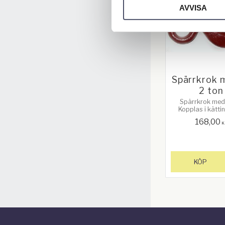
AVVISA
Spärrkrok 
2 ton
Spärrkrok med
Kopplas i kätt
kopplingslänk. Ma
168,00
ton. Innerdiame
K
ögla: 28mm. Lack
KÖP