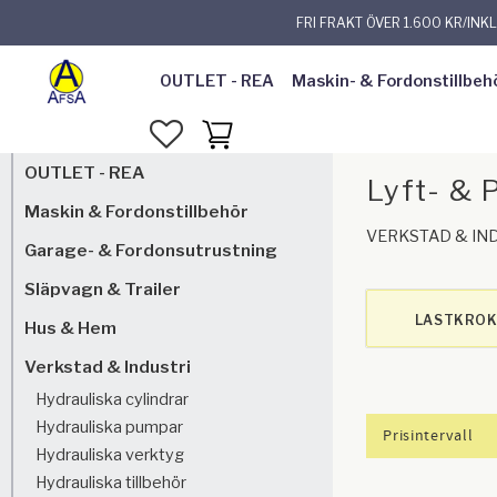
FRI FRAKT ÖVER 1.600 KR/INK
OUTLET - REA
Maskin- & Fordonstillbeh
FAVORITER
KUNDVAGN
OUTLET - REA
Lyft- & 
Maskin & Fordonstillbehör
VERKSTAD & IN
Garage- & Fordonsutrustning
Släpvagn & Trailer
LASTKRO
Hus & Hem
Verkstad & Industri
Hydrauliska cylindrar
Hydrauliska pumpar
Prisintervall
Hydrauliska verktyg
10
Hydrauliska tillbehör