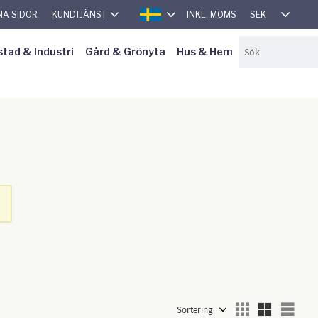
SEK
NA SIDOR
KUNDTJÄNST
INKL. MOMS
SVENSKA
stad & Industri
Gård & Grönyta
Hus & Hem
Välj sortering
Välj