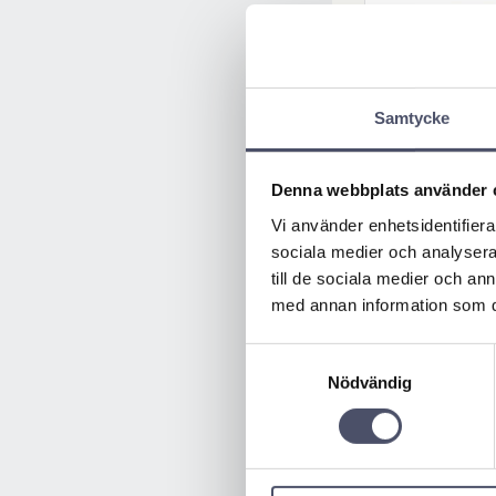
Samtycke
Denna webbplats använder 
Länkhjul S
Vi använder enhetsidentifierar
r 50k
sociala medier och analysera 
Länkhjul svän
Hjuldiameter:
till de sociala medier och a
Hjulbredd: 25mm
40,00
med annan information som du 
höjd: 105mm. St
K
plattan: 102 x
Avstånd mellan h
Samtyckesval
60mm. Kapacite
Nödvändig
KÖP