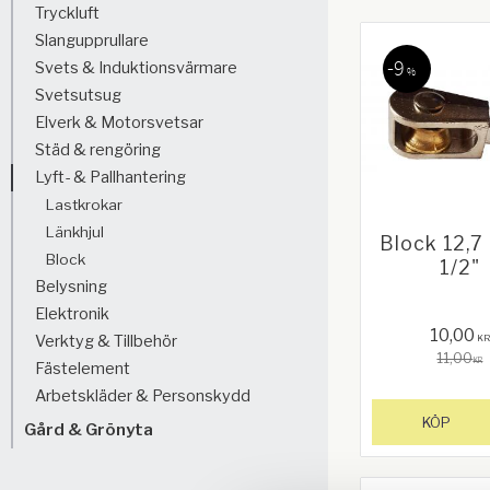
Tryckluft
Slangupprullare
9
Svets & Induktionsvärmare
%
Svetsutsug
Elverk & Motorsvetsar
Städ & rengöring
Lyft- & Pallhantering
Lastkrokar
Länkhjul
Block 12,7
Block
1/2"
Belysning
Elektronik
10,00
Verktyg & Tillbehör
KR
11,00
KR
Fästelement
Arbetskläder & Personskydd
KÖP
Gård & Grönyta