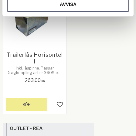
AVVISA
Trailerlås Horisontel
l
Inkl. låspinne. Passar
Dragkoppling art.nr 3609 eller
andra dragkopplingar med
263,00
ungefär samma storlek. Se bild
KR
3 för mått
KÖP
Lägg till i favoriter
OUTLET - REA