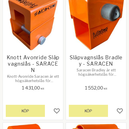
Knott Avonride Släp
Släpvagnslås Bradle
vagnslås - SARACE
y - SARACEN
N
Saracen Bradley är ett
högsäkerhetslås för
Knott-Avonride Saracen är ett
husvagns-/släpvagnskoppling
högsäkerhetslås för
ar.
husvagns-/släpvagnskoppling
1 431,00
1 552,00
ar.
KR
KR
KÖP
KÖP
Lägg till i favoriter
Lägg 