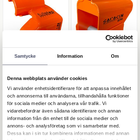
Samtycke
Information
Om
Släpvagnslås Gullwin
Släpvagnslås Optim
g - SARACEN
a - SARACEN
Denna webbplats använder cookies
Saracen Gullwing är ett
Saracen Optima är ett
högsäkerhetslås för
högsäkerhetslås för
Vi använder enhetsidentifierare för att anpassa innehållet
husvagns-/släpvagnskoppling
husvagns-/släpvagnskoppling
2 018,00
1 766,00
ar.
ar.
KR
KR
och annonserna till användarna, tillhandahålla funktioner
för sociala medier och analysera vår trafik. Vi
vidarebefordrar även sådana identifierare och annan
KÖP
KÖP
information från din enhet till de sociala medier och
Lägg till i favoriter
Lägg 
annons- och analysföretag som vi samarbetar med.
Dessa kan i sin tur kombinera informationen med annan