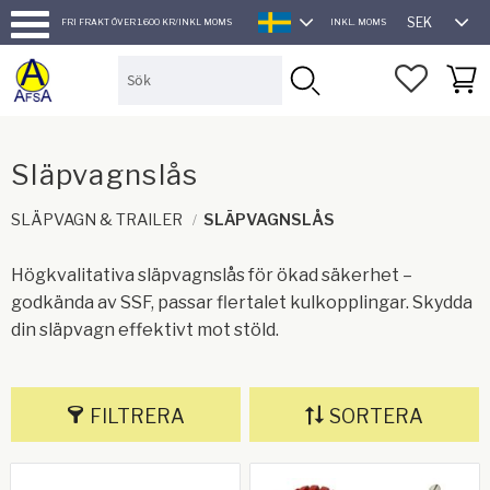
SEK
FRI FRAKT ÖVER 1.600 KR/INKL MOMS
INKL. MOMS
SVENSKA
Meny
FAVORI
KUND
Släpvagnslås
SLÄPVAGN & TRAILER
SLÄPVAGNSLÅS
Högkvalitativa släpvagnslås för ökad säkerhet –
godkända av SSF, passar flertalet kulkopplingar. Skydda
din släpvagn effektivt mot stöld.
FILTRERA
SORTERA