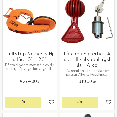
FullStop Nemesis Hj
Lås och Säkerhetsk
ullås 10” – 20”
ula till kulkopplingsl
ås - Alko
​Bästa skyddet mot stöld av din
trailer, släpvagn, husvagn eller
Lås samt säkerhetskula som
bil. Du monterar snabbt
passar Alko kulkopplingar.
hjullåset på ditt fordon. Se mer
info nedan!
4 274,00
318,00
KR
KR
KÖP
KÖP
Lägg till i favoriter
Lägg 