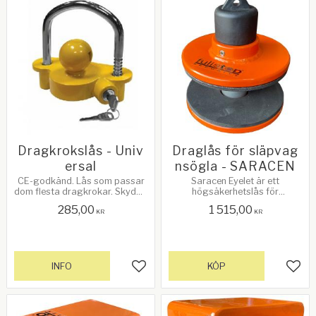
Dragkrokslås - Univ
Draglås för släpvag
ersal
nsögla - SARACEN
CE-godkänd. Lås som passar
Saracen Eyelet är ett
dom flesta dragkrokar. Skydda
högsäkerhetslås för
din släpvagn mot stöld!
husvagn/släpvagnskoppling.
285,00
1 515,00
Insidesmått på bågen: 98mm.
KR
KR
Max höjd från kula till övre
delen av bågen: 48mm
INFO
KÖP
Lägg till i favoriter
Lägg 