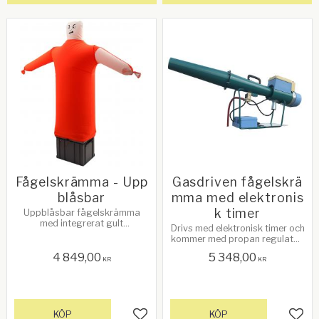
Fågelskrämma - Upp
Gasdriven fågelskrä
blåsbar
mma med elektronis
k timer
Uppblåsbar fågelskrämma
med integrerat gult
Drivs med elektronisk timer och
varningsljus samt siren. Se mer
kommer med propan regulator.
data nedan!
120dB ljudnivå. Man kan ställa
4 849,00
5 348,00
in start samt sluttid. Se mer
KR
KR
info nedan!
KÖP
KÖP