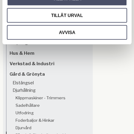
OUTLET - REA
TILLÅT URVAL
Maskin & Fordonstillbehör
Garage- & Fordonsutrustning
AVVISA
Släpvagn & Trailer
Hus & Hem
Verkstad & Industri
Gård & Grönyta
Elstängsel
Djurhållning
Klippmaskiner - Trimmers
Sadelhållare
Utfodring
Foderbaljor & Hinkar
Djurvård