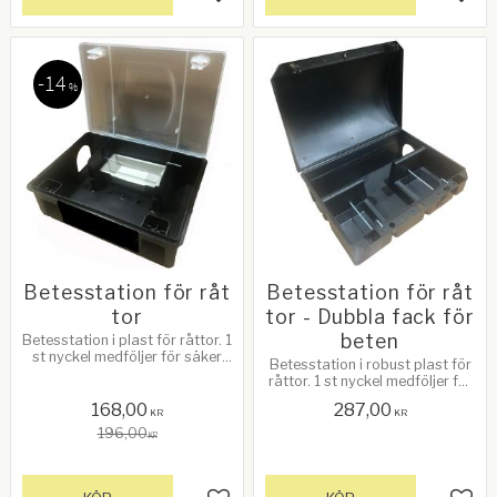
Lägg till i favoriter
Lägg 
14
%
Betesstation för råt
Betesstation för råt
tor
tor - Dubbla fack för
beten
Betesstation i plast för råttor. 1
st nyckel medföljer för säker
Betesstation i robust plast för
hantering. Storlek: 29,4 x 21,6
råttor. 1 st nyckel medföljer för
x 10,6 cm. Se mer info nedan!
säker hantering. Storlek: 32,5 x
168,00
287,00
25,0 x 16,0 cm. Se mer info
KR
KR
nedan!
196,00
KR