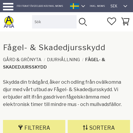
SEK
FRI FRAKT ÖVER 1.600 KR/INKL MOMS
INKL. MOMS
SVENSKA
Meny
FAVORI
KUND
Fågel- & Skadedjursskydd
GÅRD & GRÖNYTA
DJURHÅLLNING
FÅGEL- &
SKADEDJURSSKYDD
Skydda din trädgård, åker och odling från ovälkomna
djur med vårt utbud av Fågel- & Skadedjursskydd. Vi
erbjuder allt ifrån gasdriven fågelskrämma med
elektronisk timer till mindre mus - och mullvadsfällor.
FILTRERA
SORTERA