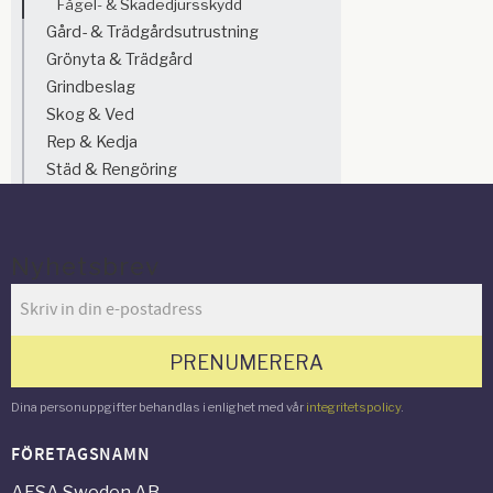
Fågel- & Skadedjursskydd
Gård- & Trädgårdsutrustning
Grönyta & Trädgård
Grindbeslag
Skog & Ved
Rep & Kedja
Städ & Rengöring
Nyhetsbrev
PRENUMERERA
Dina personuppgifter behandlas i enlighet med vår
integritetspolicy
.
FÖRETAGSNAMN
AFSA Sweden AB