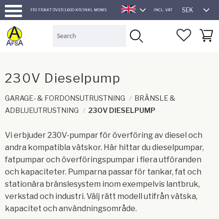
SEK
FRI FRAKT ÖVER 1.600 KR/INKL MOMS
INCL. VAT
ENGLISH
Menu
FAVORI
BASK
230V Dieselpump
GARAGE- & FORDONSUTRUSTNING
BRÄNSLE &
ADBLUEUTRUSTNING
230V DIESELPUMP
Vi erbjuder 230V-pumpar för överföring av diesel och
andra kompatibla vätskor. Här hittar du dieselpumpar,
fatpumpar och överföringspumpar i flera utföranden
och kapaciteter. Pumparna passar för tankar, fat och
stationära bränslesystem inom exempelvis lantbruk,
verkstad och industri. Välj rätt modell utifrån vätska,
kapacitet och användningsområde.