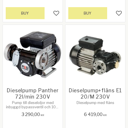
BUY
BUY
Add to favorites
Add 
Dieselpump Panther
Dieselpump+fläns E1
72l/min 230V
20/M 230V
Pump till dieseloljor med
Dieselpump med fläns
inbyggd bypassventil och 100-
micronfilter.
3 290,00
6 419,00
KR
KR