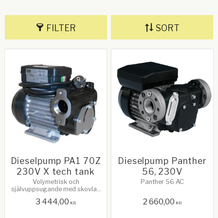
FILTER
SORT
Dieselpump PA1 70Z
Dieselpump Panther
230V X tech tank
56, 230V
Volymetrisk och
Panther 56 AC
självuppsugande med skovlar.
Utrustad med bypassventil och
3 444,00
2 660,00
rostfritt filter.
KR
KR