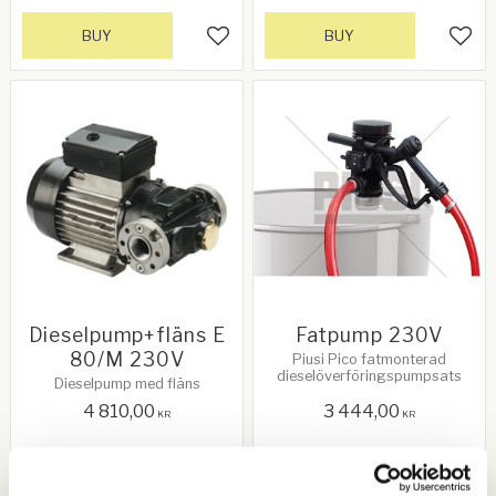
BUY
BUY
Add to favorites
Add 
Dieselpump+fläns E
Fatpump 230V
80/M 230V
Piusi Pico fatmonterad
dieselöverföringspumpsats
Dieselpump med fläns
4 810,00
3 444,00
KR
KR