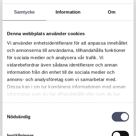
BUY
BUY
Add to favorites
Add 
Samtycke
Information
Om
Denna webbplats använder cookies
Vi använder enhetsidentifierare för att anpassa innehållet
och annonserna till användarna, tillhandahålla funktioner
för sociala medier och analysera vår trafik. Vi
vidarebefordrar även sådana identifierare och annan
information från din enhet till de sociala medier och
annons- och analysföretag som vi samarbetar med.
Elektrisk överföring
Dessa kan i sin tur kombinera informationen med annan
spump APL40L 40l/
information som du har tillhandahållit eller som de har
min 230V
samlat in när du har använt deras tjänster.
Kan överföra olika vätskor
som vatten, frostskyddsmedel,
Samtyckesval
diesel, motorolja.
3 439,00
Nödvändig
KR
Inställningar