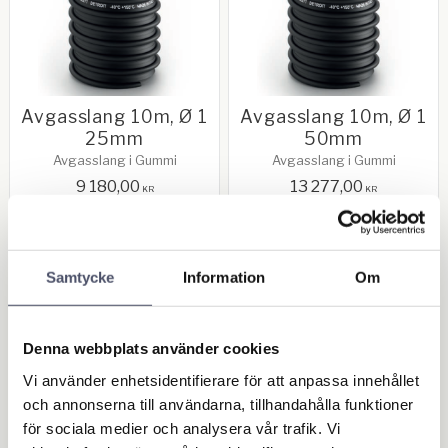
Avgasslang 10m, Ø 1
Avgasslang 10m, Ø 1
25mm
50mm
Avgasslang i Gummi
Avgasslang i Gummi
9 180,00
13 277,00
KR
KR
BUY
BUY
Add to favorites
Add 
Samtycke
Information
Om
OUTLET - REA
Denna webbplats använder cookies
Maskin & Fordonstillbehör
Vi använder enhetsidentifierare för att anpassa innehållet
och annonserna till användarna, tillhandahålla funktioner
Garage- & Fordonsutrustning
för sociala medier och analysera vår trafik. Vi
Högtryckstvättar &