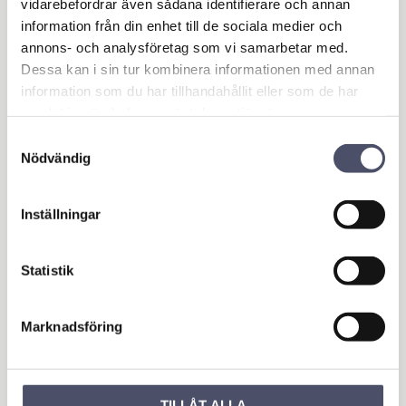
vidarebefordrar även sådana identifierare och annan
Tvätthallsutrustning
information från din enhet till de sociala medier och
Bränsle & AdBlueutrustning
annons- och analysföretag som vi samarbetar med.
Lasta & Dra
Dessa kan i sin tur kombinera informationen med annan
Batteriladdare & Starthjälp
information som du har tillhandahållit eller som de har
Domkrafter & Pallbockar
samlat in när du har använt deras tjänster.
Oljeverktyg
Samtyckesval
Olje- & smörjhantering
Nödvändig
Oljeutrustning
Avgasutsug
Inställningar
Slangupprullare
Enkelt utsug
Avgasslangar
Statistik
Avgasmunstycken
Avgasfläktar
Marknadsföring
Styrutrustning
Tillbehör avgasutsug
Verkstadsbänkar
Hjul & Däck
TILLÅT ALLA