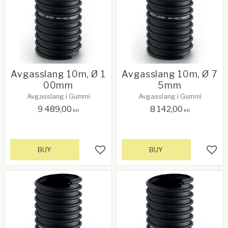
Avgasslang 10m, Ø 1
Avgasslang 10m, Ø 7
00mm
5mm
Avgasslang i Gummi
Avgasslang i Gummi
9 489,00
8 142,00
KR
KR
BUY
BUY
Add to favorites
Add 