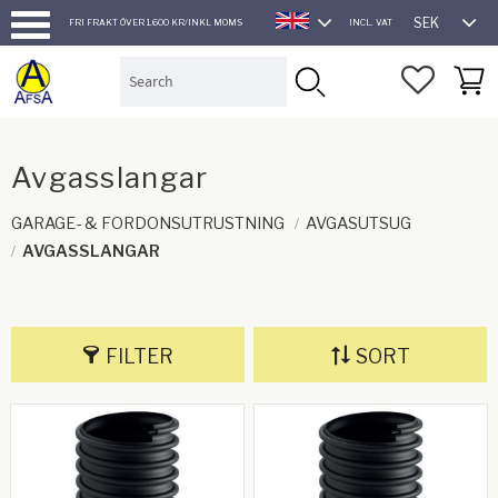
SEK
FRI FRAKT ÖVER 1.600 KR/INKL MOMS
INCL. VAT
ENGLISH
Menu
FAVORI
BASK
Avgasslangar
GARAGE- & FORDONSUTRUSTNING
AVGASUTSUG
AVGASSLANGAR
FILTER
SORT