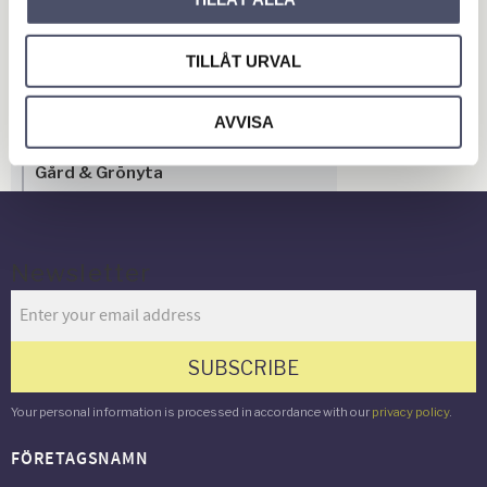
Övrigt
Släpvagn & Trailer
TILLÅT URVAL
Hus & Hem
AVVISA
Verkstad & Industri
Gård & Grönyta
Newsletter
SUBSCRIBE
Your personal information is processed in accordance with our
privacy policy
.
FÖRETAGSNAMN