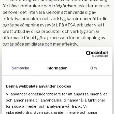
för både jordbrukare och trädgårdsentusiaster, men det
behöver det inte vara. Genom att använda dig av
effektiva produkter och verktyg kan du underlätta din
ogräs bekämpning avsevärt. På AFSA erbjuder vi ett
brett utbud av olika produkter och verktyg som är
utformade för att göra processen för bekämpning av
ogräs både smidigare och mer effektiv.
Bekämpning av ogräs i gräsma
tta
Samtycke
Information
Om
För att lyckas med bekämpning av ogräs i din gräsmatta
är det viktigt att ha effektiva verktyg och produkter
Denna webbplats använder cookies
som underlättar ogräsbehandlingen och minskar risken
Vi använder enhetsidentifierare för att anpassa innehållet
för att ogräset tar över dina grödor eller trädgård. Vårt
och annonserna till användarna, tillhandahålla funktioner
sortiment inkluderar olika typer av
för sociala medier och analysera vår trafik. Vi
ogräsbekämpningsmedel, utrustning och tillbehör som
vidarebefordrar även sådana identifierare och annan