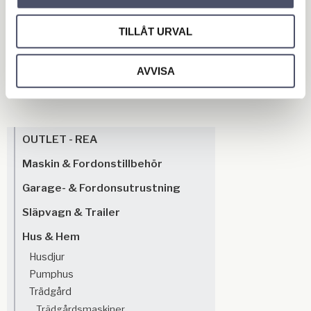
stenplattor, förgör mossa. Utöver det tillhandahåller vi
dessutom tillbehör till ogrässprutor såsom laddare,
TILLÅT URVAL
batteri, munstycken, hjul och filter. Kolla igenom vårt
breda sortiment av produkter och verktyg för
AVVISA
bekämpning av ogräs.
OUTLET - REA
Maskin & Fordonstillbehör
Garage- & Fordonsutrustning
Släpvagn & Trailer
Hus & Hem
Husdjur
Pumphus
Trädgård
Trädgårdsmaskiner