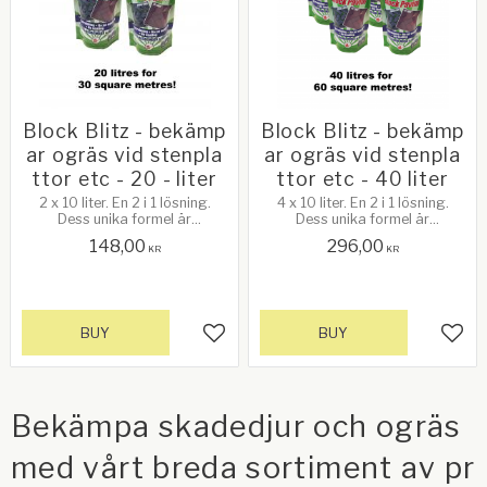
Block Blitz - bekämp
Block Blitz - bekämp
ar ogräs vid stenpla
ar ogräs vid stenpla
ttor etc - 20 - liter
ttor etc - 40 liter
2 x 10 liter. En 2 i 1 lösning.
4 x 10 liter. En 2 i 1 lösning.
Dess unika formel är
Dess unika formel är
pulverbaserad och appliceras
pulverbaserad och appliceras
148,00
296,00
helt enkelt med en vattenkanna.
helt enkelt med en vattenkanna.
KR
KR
Se mer info nedan!
Se mer info nedan!
BUY
BUY
Add to favorites
Add 
Bekämpa skadedjur och ogräs
med vårt breda sortiment av pr