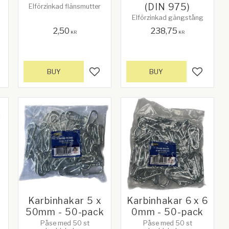
(DIN 975)
Elförzinkad flänsmutter
Elförzinkad gängstång
2,50
238,75
KR
KR
BUY
BUY
d to favorites
Add to favorites
Add to f
x
Karbinhakar 5 x
Karbinhakar 6 x 6
k
50mm - 50-pack
0mm - 50-pack
Påse med 50 st
Påse med 50 st