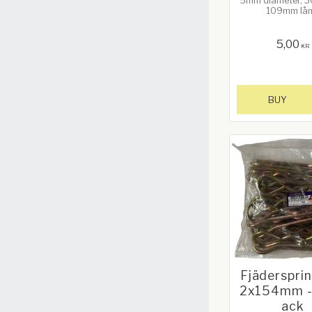
5mm diameter, 3
109mm lå
5,00
KR
BUY
Fjäderspri
2x154mm -
ack