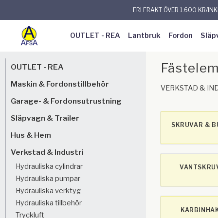
FRI FRAKT ÖVER 1.600 KR/IN
OUTLET - REA
Lantbruk
Fordon
Släp
Fästele
OUTLET - REA
Maskin & Fordonstillbehör
VERKSTAD & IN
Garage- & Fordonsutrustning
Släpvagn & Trailer
SKRUVAR & B
Hus & Hem
Verkstad & Industri
Hydrauliska cylindrar
VANTSKRU
Hydrauliska pumpar
Hydrauliska verktyg
Hydrauliska tillbehör
KARBINHA
Tryckluft