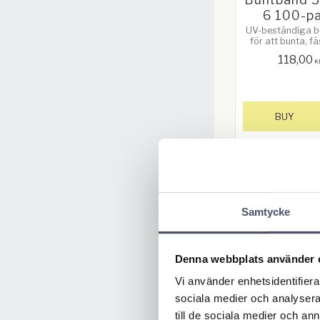
6 100-p
UV-beständiga 
för att bunta, f
surra. Längd 3
118,00
Bredd 7,6 mm. 1
K
Färg kan vari
BUY
Samtycke
Denna webbplats använder 
Vi använder enhetsidentifierar
Fjädersprin
sociala medier och analysera 
ack 4x26
till de sociala medier och a