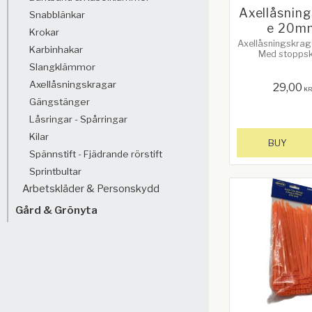
Axellåsnin
Snabblänkar
e 20m
Krokar
Axellåsningskra
Karbinhakar
Med stopps
Slangklämmor
Axellåsningskragar
29,00
K
Gängstänger
Låsringar - Spårringar
Kilar
BUY
Spännstift - Fjädrande rörstift
Sprintbultar
Arbetskläder & Personskydd
Gård & Grönyta