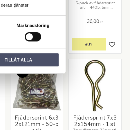
4mm diameter, 26mm stl,
5-pack av fjädersprint
deras tjänster.
74mm lång
art.nr 4405. 5mm
diameter, 30mm stl,
m
109mm lång
2,00
36,00
KR
KR
Marknadsföring
BUY
BUY
d to favorites
Add to favorites
Add to f
TILLÅT ALLA
4
%
3
Fjädersprint 6x3
Fjädersprint 7x3
2x121mm - 50-p
2x154mm - 1 st