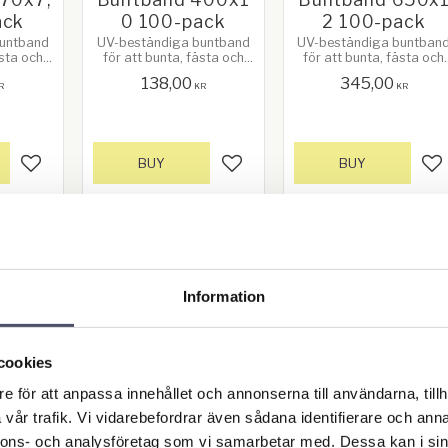
ack
0 100-pack
2 100-pack
buntband
UV-beständiga buntband
UV-beständiga buntban
ästa och
för att bunta, fästa och
för att bunta, fästa och
70 mm x
surra. Längd 400 mm x
surra. Längd 650 mm x
138,00
345,00
00-pack.
Bredd 10 mm. 100-pack.
Bredd 12 mm. 100-pack.
R
KR
KR
era.
Färg kan variera.
Färg kan variera.
BUY
BUY
Add to favorites
Add to favorites
Ad
Information
cookies
e för att anpassa innehållet och annonserna till användarna, tillh
t 10-p
Fjädersprint 2-pa
Fjädersprint 3x
vår trafik. Vi vidarebefordrar även sådana identifierare och anna
x74mm
ck 7x32x154mm
8x54mm - 50-p
nnons- och analysföretag som vi samarbetar med. Dessa kan i sin