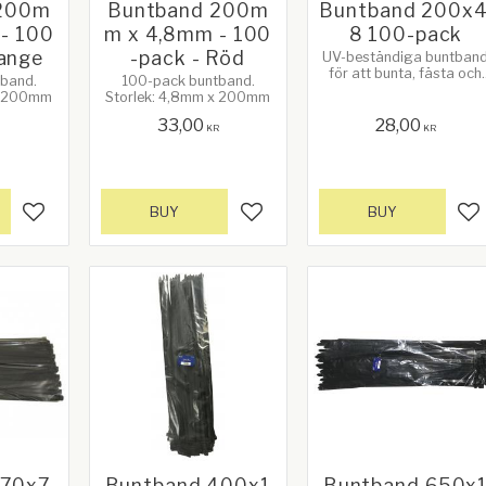
 200m
Buntband 200m
Buntband 200x4
- 100
m x 4,8mm - 100
8 100-pack
range
-pack - Röd
UV-beständiga buntban
för att bunta, fästa och
band.
100-pack buntband.
surra. Längd 200 mm x
 x 200mm
Storlek: 4,8mm x 200mm
Bredd 4,8 mm. 100-pack
Färg kan variera.
33,00
28,00
R
KR
KR
BUY
BUY
Add to favorites
Add to favorites
Ad
70x7,
Buntband 400x1
Buntband 650x