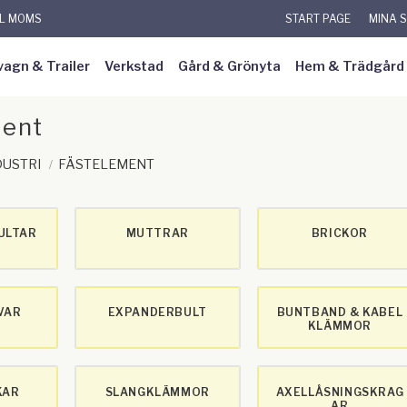
KL MOMS
START PAGE
MINA 
vagn & Trailer
Verkstad
Gård & Grönyta
Hem & Trädgård
ment
DUSTRI
FÄSTELEMENT
ULTAR
MUTTRAR
BRICKOR
VAR
EXPANDERBULT
BUNTBAND & KABEL
KLÄMMOR
KAR
SLANGKLÄMMOR
AXELLÅSNINGSKRAG
AR