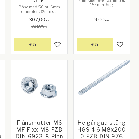
ack
,
7mm diameter, 32mm stl,
154mm lång
Påse med 50 st. 6mm
diameter, 32mm stl,
121mm lång
307,00
9,00
KR
KR
321,00
KR
BUY
BUY
d to favorites
Add to favorites
Add to f
Flänsmutter M6
Helgängad stång
Z
MF Fixx M8 FZB
HGS 4,6 M8x200
ä
DIN 6923-8 Plan
0 FZB DIN 976