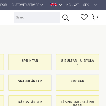
SEK
SIDOR
CUSTOMER SERVICE
INCL. VAT
ENGLISH
FAVORITES
BASKET
SPRINTAR
U-BULTAR - U-BYGLA
R
SNABBLÄNKAR
KROKAR
GÄNGSTÄNGER
LÅSRINGAR - SPÅRRI
NGAR