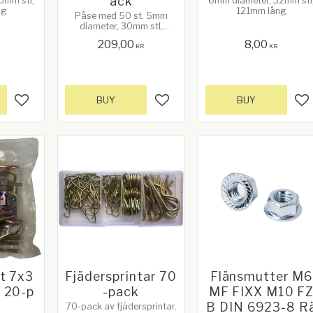
ack
0mm stl,
6mm diameter, 32mm stl
ng
121mm lång
Påse med 50 st. 5mm
diameter, 30mm stl,
109mm lång
209,00
8,00
KR
KR
BUY
BUY
Add to favorites
Add to favorites
Ad
nt 7x3
Fjädersprintar 70
Flänsmutter M6
 20-p
-pack
MF FIXX M10 F
B DIN 6923-8 R
70-pack av fjädersprintar.