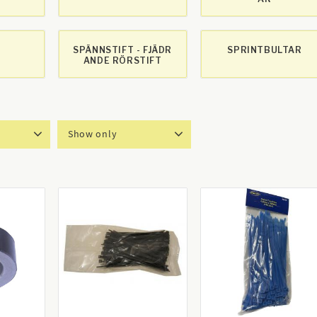
SPÄNNSTIFT - FJÄDR
SPRINTBULTAR
ANDE RÖRSTIFT
Show only
371
In stock
81