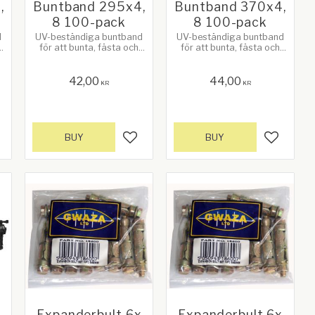
,
Buntband 295x4,
Buntband 370x4,
8 100-pack
8 100-pack
d
UV-beständiga buntband
UV-beständiga buntband
för att bunta, fästa och
för att bunta, fästa och
surra. Längd 295 mm x
surra. Längd 370 mm x
.
Bredd 4,8 mm. 100-pack.
Bredd 4,8 mm. 100-pack.
Färg kan variera.
Färg kan variera.
42,00
44,00
KR
KR
BUY
BUY
d to favorites
Add to favorites
Add to f
1
Expanderbult 6x
Expanderbult 6x