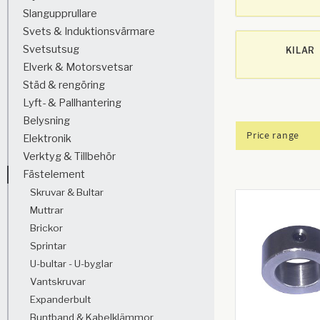
Slangupprullare
Svets & Induktionsvärmare
Svetsutsug
KILAR
Elverk & Motorsvetsar
Städ & rengöring
Lyft- & Pallhantering
Belysning
Price range
Elektronik
Verktyg & Tillbehör
2
Fästelement
Skruvar & Bultar
Muttrar
Brickor
Sprintar
U-bultar - U-byglar
Vantskruvar
Expanderbult
Buntband & Kabelklämmor