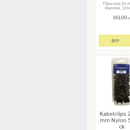
Påse med 20 s
diameter, 32m
154mm lå
161,00
K
BUY
Kabelclips
mm Nylon 
ck