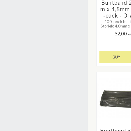
Buntband
m x 4,8mm 
-pack - O
100-pack bunt
Storlek: 4,8mm
32,00
K
BUY
Buntband 3