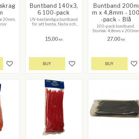
gskrag
Buntband 140x3,
Buntband 200
m
6 100-pack
m x 4,8mm - 10
-pack - Blå
ge 20mm.
UV-beständiga buntband
kruv
för att bunta, fästa och
100-pack buntband.
surra. Längd 140 mm x
Storlek: 4,8mm x 200m
Bredd 3,6 mm. 100-pack.
Färg kan variera.
15,00
27,00
R
KR
KR
BUY
BUY
Add to favorites
Add to favorites
Ad