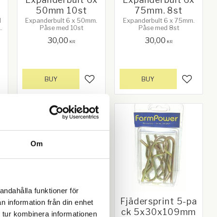
50mm 10st
75mm. 8st
d
Expanderbult 6 x 50mm.
Expanderbult 6 x 75mm.
Påse med 10st
Påse med 8st
30,00
30,00
KR
KR
BUY
BUY
d to favorites
Add to favorites
Add to f
Om
andahålla funktioner för
1
Fjädersprint 4x2
Fjädersprint 5-pa
n information från din enhet
a
6x74mm - 1 st
ck 5x30x109mm
 tur kombinera informationen