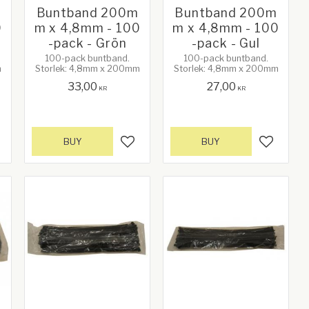
m
Buntband 200m
Buntband 200m
0
m x 4,8mm - 100
m x 4,8mm - 100
-pack - Grön
-pack - Gul
100-pack buntband.
100-pack buntband.
m
Storlek: 4,8mm x 200mm
Storlek: 4,8mm x 200mm
33,00
27,00
KR
KR
BUY
BUY
d to favorites
Add to favorites
Add to f