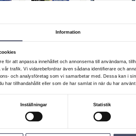
%
Information
ator 1
Griphandtag 4-p
Hullingkrampa - 
cookies
k
ack
pikmärla - Stor
e för att anpassa innehållet och annonserna till användarna, tillh
olatorer.
4 pack grindhandtag med
Spikmärla för enkel
ör tråd
krok
infästning av tråd och nä
vår trafik. Vi vidarebefordrar även sådana identifierare och anna
l 10mm.
på trästolpar. Höjd: 113
109,00
27,00
diameter
mm. Bredd: 125 mm - 12
R
KR
KR
nnons- och analysföretag som vi samarbetar med. Dessa kan i sin
mm. Tjocklek: 10 mm. Vikt
118,00
KR
har tillhandahållit eller som de har samlat in när du har använt 
0,23 kg
BUY
BUY
Add to favorites
Add to favorites
Ad
Inställningar
Statistik