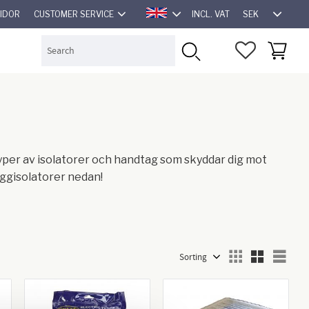
SEK
SIDOR
CUSTOMER SERVICE
INCL. VAT
ENGLISH
FAVORITES
BASKET
typer av isolatorer och handtag som skyddar dig mot
äggisolatorer nedan!
Select sorting method
Sele