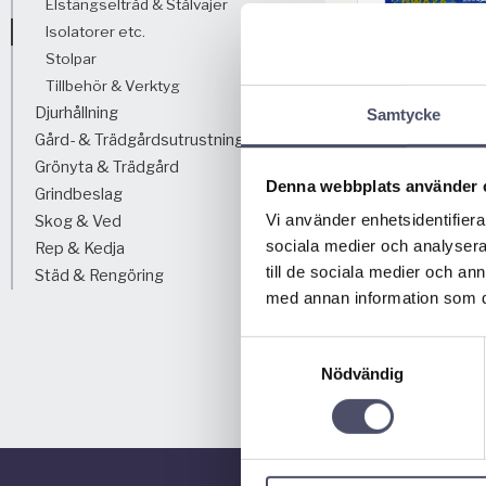
Elstängseltråd & Stålvajer
Isolatorer etc.
Stolpar
Tillbehör & Verktyg
Djurhållning
Samtycke
Gård- & Trädgårdsutrustning
Grönyta & Trädgård
Distansisol
Denna webbplats använder 
0-pac
Grindbeslag
Vi använder enhetsidentifierar
10 Pack distansis
Skog & Ved
180mm/längd, f
sociala medier och analysera 
Rep & Kedja
och rep upp til
106,00
Träskruv 6mm i 
K
till de sociala medier och a
Städ & Rengöring
med annan information som du 
Samtyckesval
BUY
Nödvändig