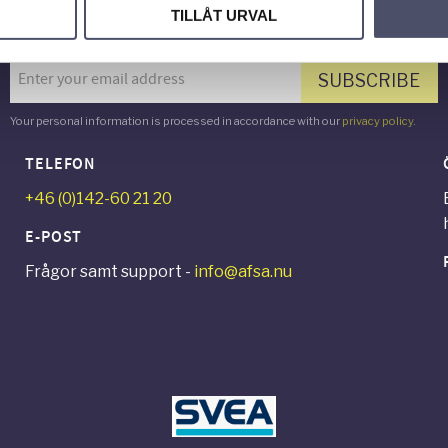
TILLÅT URVAL
Newsletter
SUBSCRIBE
Your personal information is processed in accordance with our
privacy policy
.
TELEFON
+46 (0)142-60 21 20
E-POST
Frågor samt support -
info@afsa.nu