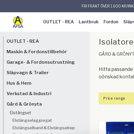
FRI FRAKT ÖVER 1.600 KR/IN
OUTLET - REA
Lantbruk
Fordon
Släp
Isolatore
OUTLET - REA
Maskin & Fordonstillbehör
GÅRD & GRÖNY
Garage- & Fordonsutrustning
Hitta passande 
Släpvagn & Trailer
oönskad kontak
Hus & Hem
Verkstad & Industri
Price range
Gård & Grönyta
27
Elstängsel
Elstängselaggregat
Elstängselband & Elstängselrep