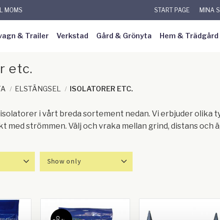
KL MOMS
START PAGE
MINA 
vagn & Trailer
Verkstad
Gård & Grönyta
Hem & Trädgård
r etc.
TA
ELSTÄNGSEL
ISOLATORER ETC.
isolatorer i vårt breda sortement nedan. Vi erbjuder olika 
t med strömmen. Välj och vraka mellan grind, distans och 
Show only
613
In stock
5
8