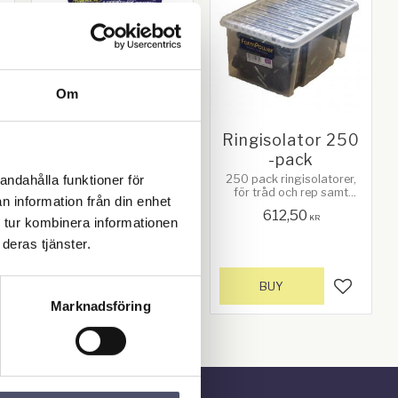
Om
S
Ringisolator 25-
Ringisolator 250
pack
-pack
andahålla funktioner för
25 pack ringisolatorer, för
250 pack ringisolatorer,
t
tråd och rep upp till 8mm.
för tråd och rep samt
n information från din enhet
Träskruv 5mm i diameter
band upp till 8mm
83,00
612,50
9
KR
KR
 tur kombinera informationen
:
deras tjänster.
BUY
BUY
d to favorites
Add to favorites
Add to f
Marknadsföring