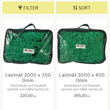
FILTER
SORT
Lastnät 2000 x 350
Lastnät 3000 x 400
0mm
0mm
Stretchbart och flexibelt
Stretchbart och flexibelt
lastnät som håller lasten på
lastnät som håller lasten på
plats. Perfekt för last som är
plats. Perfekt för last som är
220,00
395,00
svår att surra som t.ex.
svår att surra som t.ex.
KR
KR
trädgårdsavfall.
trädgårdsavfall.