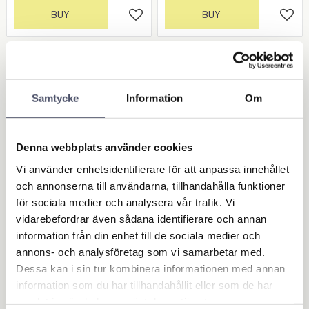
BUY
BUY
Add to favorites
Add 
OUTLET - REA
Maskin & Fordonstillbehör
Samtycke
Information
Om
Garage- & Fordonsutrustning
Högtryckstvättar &
Denna webbplats använder cookies
Tvätthallsutrustning
Vi använder enhetsidentifierare för att anpassa innehållet
Bränsle & AdBlueutrustning
och annonserna till användarna, tillhandahålla funktioner
Lasta & Dra
för sociala medier och analysera vår trafik. Vi
Spännband - Bandspännare
vidarebefordrar även sådana identifierare och annan
Rundslingor & Bandstroppar
information från din enhet till de sociala medier och
Bogsering
annons- och analysföretag som vi samarbetar med.
Bagagestroppar
Dessa kan i sin tur kombinera informationen med annan
Lastnät
information som du har tillhandahållit eller som de har
Lyftblock & Lastkedjor
samlat in när du har använt deras tjänster.