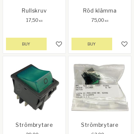
Rullskruv
Röd klämma
17,50
75,00
KR
KR
BUY
BUY
Add to favorites
Add 
Strömbrytare
Strömbrytare