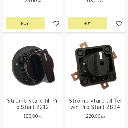
29,00
63,00
KR
KR
BUY
BUY
Add to favorites
Add 
Strömbrytare till Pr
Strömbrytare till Tel
o Start 2212
win Pro Start 2824
183,00
220,00
KR
KR