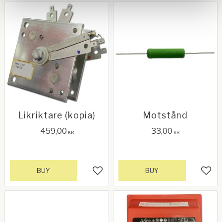
Likriktare (kopia)
Motstånd
459,00
33,00
KR
KR
BUY
BUY
Add to favorites
Add 