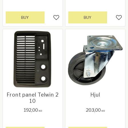
BUY
BUY
Add to favorites
Add 
Front panel Telwin 2
Hjul
10
192,00
203,00
KR
KR