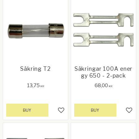
Säkring T2
Säkringar 100A ener
gy 650 - 2-pack
13,75
68,00
KR
KR
BUY
BUY
Add to favorites
Add 