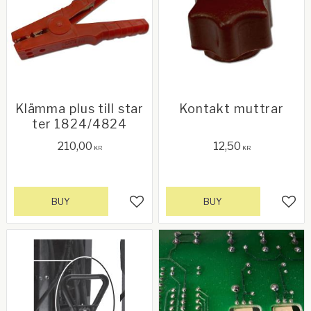
Klämma plus till star
Kontakt muttrar
ter 1824/4824
210,00
12,50
KR
KR
BUY
BUY
Add to favorites
Add 