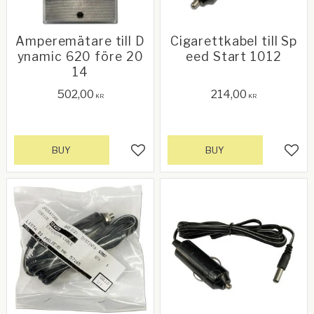
Amperemätare till D
Cigarettkabel till Sp
ynamic 620 före 20
eed Start 1012
14
502,00
214,00
KR
KR
BUY
BUY
Add to favorites
Add 