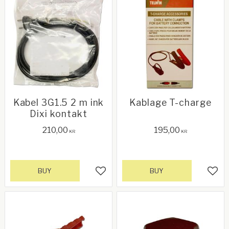
Kabel 3G1.5 2 m ink
Kablage T-charge
Dixi kontakt
210,00
195,00
KR
KR
BUY
BUY
Add to favorites
Add 