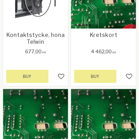
Kontaktstycke, hona
Kretskort
Telwin
677,00
4 462,00
KR
KR
BUY
BUY
Add to favorites
Add 