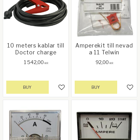
10 meters kablar till
Amperekit till nevad
Doctor charge
a 11 Telwin
1 542,00
92,00
KR
KR
BUY
BUY
Add to favorites
Add 