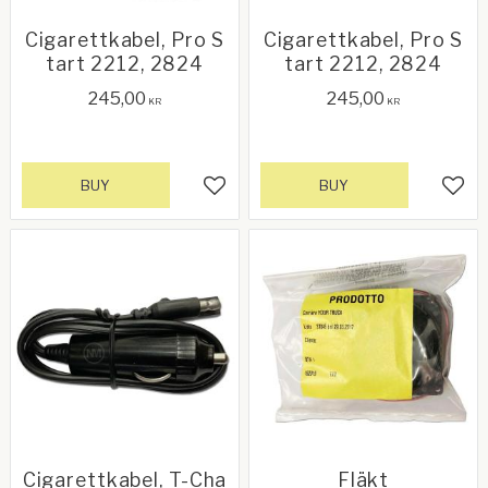
Cigarettkabel, Pro S
Cigarettkabel, Pro S
tart 2212, 2824
tart 2212, 2824
245,00
245,00
KR
KR
BUY
BUY
Add to favorites
Add 
Cigarettkabel, T-Cha
Fläkt