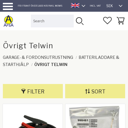
SEK
FRI FRAKT ÖVER 1.600 KR/INKL MOMS
INCL. VAT
ENGLISH
Menu
FAVORI
BASK
Övrigt Telwin
GARAGE- & FORDONSUTRUSTNING
BATTERILADDARE &
STARTHJÄLP
ÖVRIGT TELWIN
FILTER
SORT