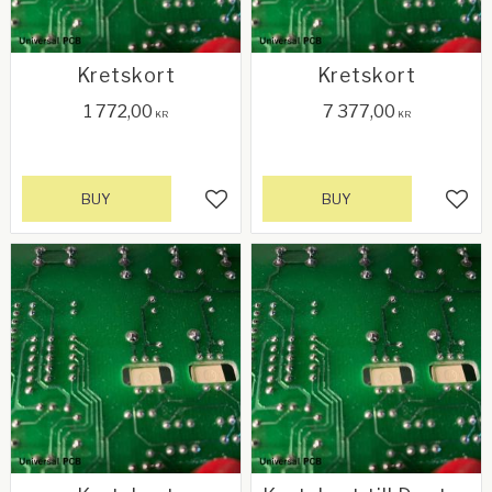
Kretskort
Kretskort
1 772,00
7 377,00
KR
KR
BUY
BUY
Add to favorites
Add 