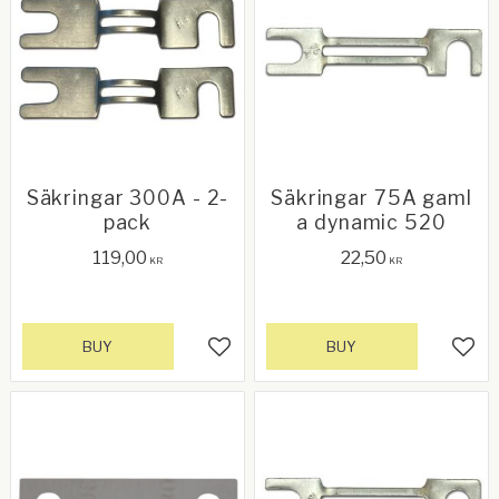
Säkringar 300A - 2-
Säkringar 75A gaml
pack
a dynamic 520
119,00
22,50
KR
KR
BUY
BUY
Add to favorites
Add 