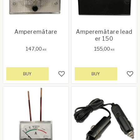
Amperemätare
Amperemätare lead
er 150
147,00
155,00
KR
KR
BUY
BUY
Add to favorites
Add 