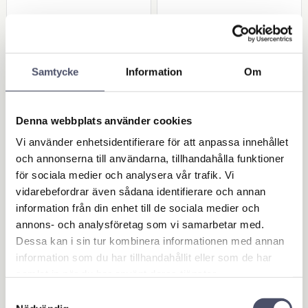
BUY
BUY
Add to favorites
Add 
Samtycke
Information
Om
Denna webbplats använder cookies
Vi använder enhetsidentifierare för att anpassa innehållet
och annonserna till användarna, tillhandahålla funktioner
för sociala medier och analysera vår trafik. Vi
vidarebefordrar även sådana identifierare och annan
information från din enhet till de sociala medier och
Laddningskablar 3
Lampa
annons- och analysföretag som vi samarbetar med.
meter till Doctor Ch
Dessa kan i sin tur kombinera informationen med annan
arge 50
information som du har tillhandahållit eller som de har
893,00
30,00
samlat in när du har använt deras tjänster.
KR
KR
Samtyckesval