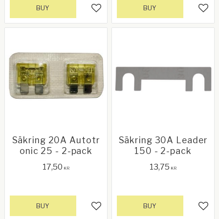
BUY
BUY
Add to favorites
Add 
Säkring 20A Autotr
Säkring 30A Leader
onic 25 - 2-pack
150 - 2-pack
17,50
13,75
KR
KR
BUY
BUY
Add to favorites
Add 