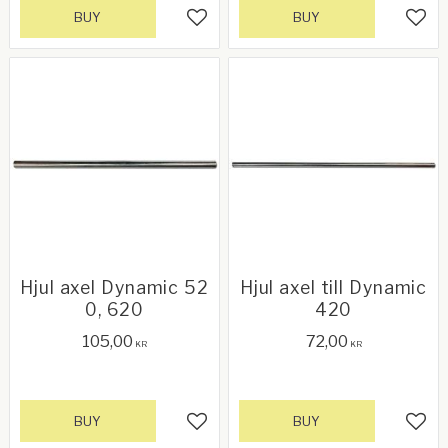
BUY
BUY
Add to favorites
Add 
Hjul axel Dynamic 52
Hjul axel till Dynamic
0, 620
420
105,00
72,00
KR
KR
BUY
BUY
Add to favorites
Add 