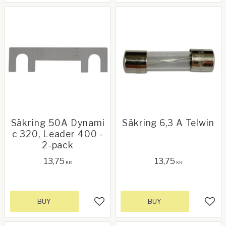
Säkring 50A Dynami
Säkring 6,3 A Telwin
c 320, Leader 400 -
2-pack
13,75
13,75
KR
KR
BUY
BUY
Add to favorites
Add 