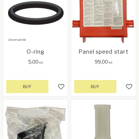
O-ring
Panel speed start
5,00
99,00
KR
KR
BUY
BUY
Add to favorites
Add 