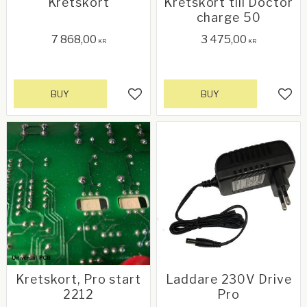
Kretskort
Kretskort till Doctor
charge 50
7 868,00
3 475,00
KR
KR
BUY
BUY
Add to favorites
Add 
Kretskort, Pro start
Laddare 230V Drive
2212
Pro