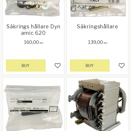
Säkrings hållare Dyn
Säkringshållare
amic 620
160,00
139,00
KR
KR
BUY
BUY
Add to favorites
Add 