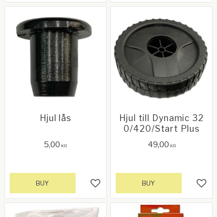
Hjul lås
Hjul till Dynamic 32
0/420/Start Plus
5,00
49,00
KR
KR
BUY
BUY
Add to favorites
Add 