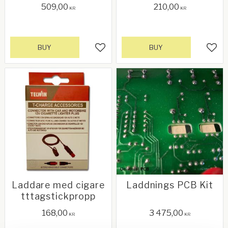
509,00
210,00
KR
KR
BUY
BUY
Add to favorites
Add 
Laddare med cigare
Laddnings PCB Kit
tttagstickpropp
168,00
3 475,00
KR
KR