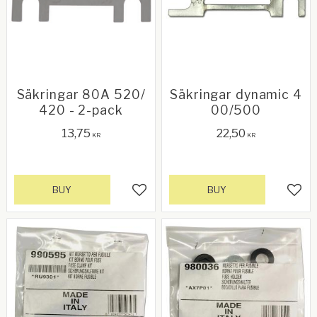
Säkringar 80A 520/
Säkringar dynamic 4
420 - 2-pack
00/500
13,75
22,50
KR
KR
BUY
BUY
Add to favorites
Add 