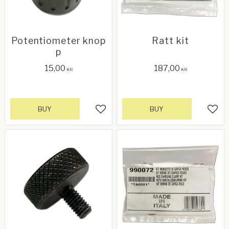
Potentiometer knop
Ratt kit
p
15,00
187,00
KR
KR
BUY
BUY
Add to favorites
Add 