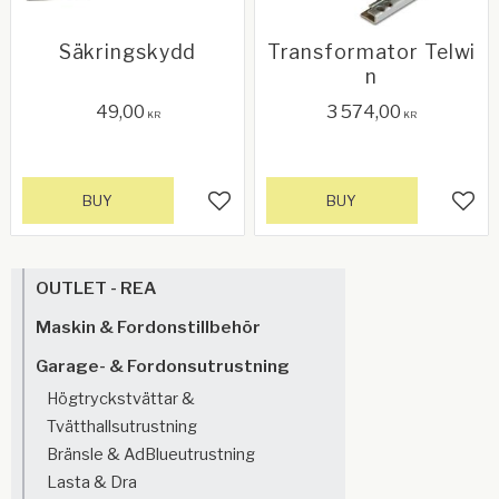
Säkringskydd
Transformator Telwi
n
49,00
3 574,00
KR
KR
BUY
BUY
Add to favorites
Add 
OUTLET - REA
Maskin & Fordonstillbehör
Garage- & Fordonsutrustning
Högtryckstvättar &
Tvätthallsutrustning
Bränsle & AdBlueutrustning
Lasta & Dra