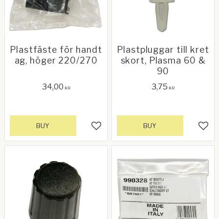
Plastfäste för handt
Plastpluggar till kret
ag, höger 220/270
skort, Plasma 60 &
90
34,00
3,75
KR
KR
BUY
BUY
Add to favorites
Add 