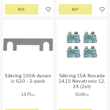
BUY
BUY
Add to favorites
Add 
Säkring 100A dynam
Säkring 15A Nevada
ic 620 - 2-pack
14,15 Nevatronic 12,
24 (2st)
13,75
15,00
KR
KR