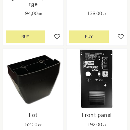
rge
94,00
138,00
KR
KR
BUY
BUY
Add to favorites
Add 
Fot
Front panel
52,00
192,00
KR
KR