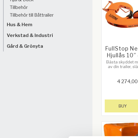
Tillbehör
Tillbehör till Båttrailer
Hus & Hem
Verkstad & Industri
Gård & Grönyta
FullStop N
Hjullås 10”
​Bästa skyddet m
av din trailer, s
husvagn eller b
monterar snabbt 
på ditt fordon. Se
4 274,00
nedan!
BUY