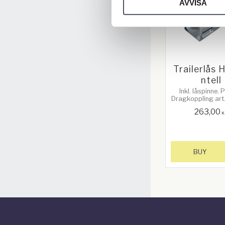
AVVISA
Trailerlås 
ntell
Inkl. låspinne.
Dragkoppling art
eller andr
263,00
dragkoppling
K
ungefär samma s
Se bild 3 för
BUY