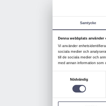
Samtycke
Släpvagnsl
Denna webbplats använder 
dley - SA
Saracen Bradley
Vi använder enhetsidentifierar
högsäkerhetsl
sociala medier och analysera 
husvagns-/släp
plingar.
till de sociala medier och a
1 552,00
med annan information som du 
Samtyckesval
Nödvändig
BUY