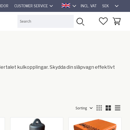
SEK
SIDOR
CUSTOMER SERVICE
INCL. VAT
ENGLISH
FAVORITES
BASKET
ertalet kulkopplingar. Skydda din släpvagn effektivt
Select sorting method
Sele