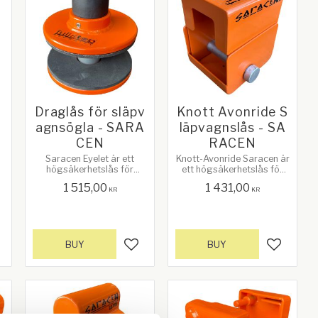
U
Draglås för släpv
Knott Avonride S
agnsögla - SARA
läpvagnslås - SA
CEN
RACEN
Saracen Eyelet är ett
Knott-Avonride Saracen är
högsäkerhetslås för
ett högsäkerhetslås för
husvagn/släpvagnskoppli
husvagns-/släpvagnskop
1 515,00
1 431,00
ng.
plingar.
KR
KR
a
BUY
BUY
d to favorites
Add to favorites
Add to f