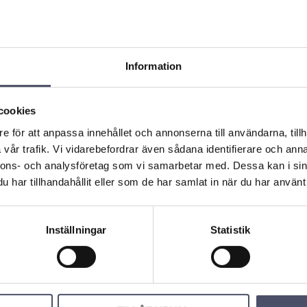
Information
ås Bra
Släpvagnslås Gull
Släpvagnslås Op
cookies
RACEN
wing - SARACEN
ima - SARACEN
 är ett
Saracen Gullwing är ett
Saracen Optima är ett
e för att anpassa innehållet och annonserna till användarna, tillh
ås för
högsäkerhetslås för
högsäkerhetslås för
vår trafik. Vi vidarebefordrar även sådana identifierare och anna
vagnskop
husvagns-/släpvagnskop
husvagns-/släpvagnsko
plingar.
plingar.
nnons- och analysföretag som vi samarbetar med. Dessa kan i sin
2 018,00
1 766,00
KR
KR
KR
har tillhandahållit eller som de har samlat in när du har använt 
Inställningar
Statistik
BUY
BUY
Add to favorites
Add to favorites
Ad