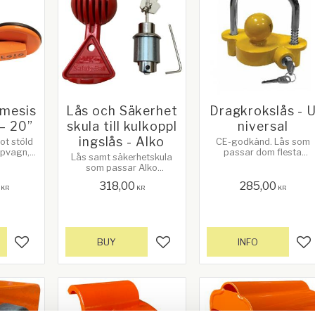
emesis
Lås och Säkerhet
Dragkrokslås - 
 – 20”
skula till kulkoppl
niversal
ingslås - Alko
ot stöld
CE-godkänd. Lås som
läpvagn,
passar dom flesta
Lås samt säkerhetskula
il. Du
dragkrokar. Skydda din
som passar Alko
hjullåset
släpvagn mot stöld!
kulkopplingar.
 mer info
Insidesmått på bågen:
318,00
285,00
KR
KR
KR
98mm. Max höjd från kul
till övre delen av bågen:
48mm
BUY
INFO
Add to favorites
Add to favorites
Ad