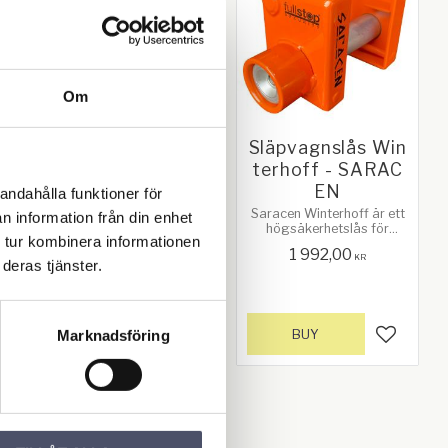
Om
t
Släpvagnslås Ultr
Släpvagnslås Win
a - SARACEN
terhoff - SARAC
EN
Saracen Ultra är ett
andahålla funktioner för
högsäkerhetslås för
Saracen Winterhoff är ett
n information från din enhet
p
husvagns-/släpvagnskop
högsäkerhetslås för
plingar.
 tur kombinera informationen
husvagns-/släpvagnskop
1 459,00
1 992,00
plingar.
KR
KR
deras tjänster.
Marknadsföring
BUY
BUY
d to favorites
Add to favorites
Add to f