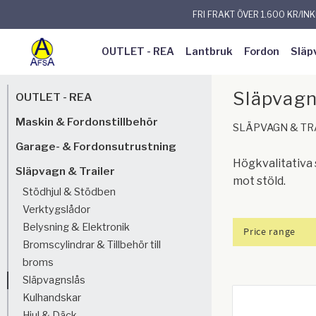
FRI FRAKT ÖVER 1.600 KR/IN
OUTLET - REA
Lantbruk
Fordon
Släp
Släpvagn
OUTLET - REA
Maskin & Fordonstillbehör
SLÄPVAGN & TR
Garage- & Fordonsutrustning
Högkvalitativa 
Släpvagn & Trailer
mot stöld.
Stödhjul & Stödben
Verktygslådor
Belysning & Elektronik
Price range
Bromscylindrar & Tillbehör till
263
broms
Släpvagnslås
Kulhandskar
Hjul & Däck