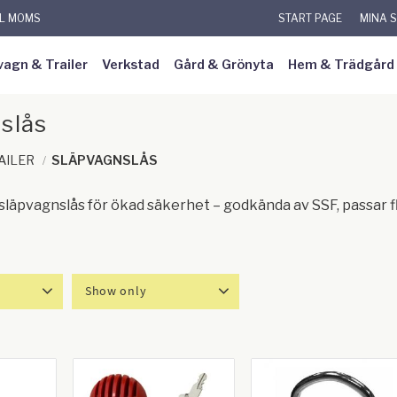
KL MOMS
START PAGE
MINA 
vagn & Trailer
Verkstad
Gård & Grönyta
Hem & Trädgård
slås
AILER
SLÄPVAGNSLÅS
släpvagnslås för ökad säkerhet – godkända av SSF, passar fl
Show only
4 274
In stock
10