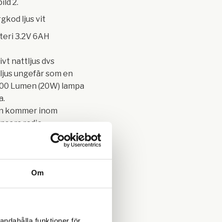
ild 2.
gkod ljus vit
tteri 3.2V 6AH
vt nattljus dvs
ljus ungefär som en
00 Lumen (20W) lampa
a.
n kommer inom
nsors radie
as ett starkare ljus på
en.
Om
ör parkeringsplatser,
ägar, garageuppfarter
andahålla funktioner för