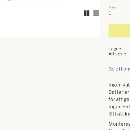
Antal
Rutnätsvy
Listvy
Lagerstatus
Artikelnr
Ge ett o
Ingen ka
Batterier
för att ge
Ingen Bat
lätt att i
Monteras