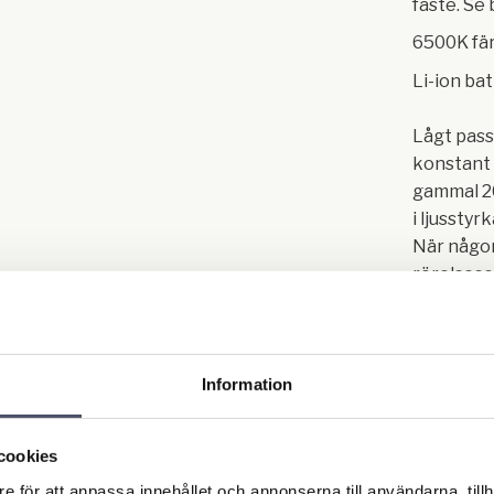
fäste. Se b
6500K fär
Li-ion ba
Lågt passi
konstant 
gammal 2
i ljusstyrk
När någo
rörelsese
så aktiver
1600 Lum
Information
Perfekt f
gårdar, v
etc
cookies
e för att anpassa innehållet och annonserna till användarna, tillh