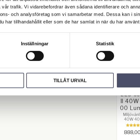
vår trafik. Vi vidarebefordrar även sådana identifierare och anna
nnons- och analysföretag som vi samarbetar med. Dessa kan i sin
har tillhandahållit eller som de har samlat in när du har använt 
Relat
r
Inställningar
Statistik
TILLÅT URVAL
Belysn
LED so
ll 40W
00 Lu
Miljövän
40W 40
Lumen 
LED som d
888,0
av solcel
Storlek: 