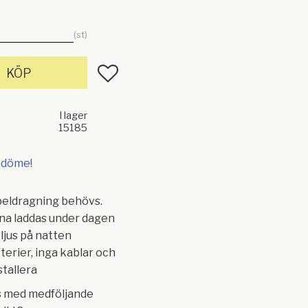
st
Lägg till i favoriter
KÖP
I lager
15185
mdöme!
beldragning behövs.
na laddas under dagen
 ljus på natten
terier, inga kablar och
nstallera
 med medföljande