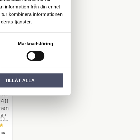
n information från din enhet
 tur kombinera informationen
deras tjänster.
erade produkte
Marknadsföring
TILLÅT ALLA
ing
lce
 40
men
liga
00
SMD
rivs
0
ler.
KR
33 x