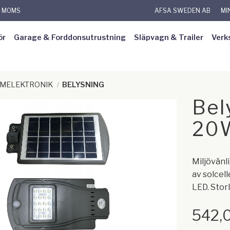
L MOMS
AFSA SWEDEN AB
MI
ör
Garage & Forddonsutrustning
Släpvagn & Trailer
Verk
MELEKTRONIK
BELYSNING
Bel
20
Miljövänl
av solcel
LED. Stor
542,