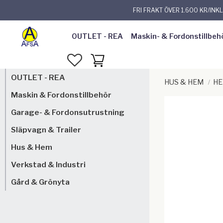
FRI FRAKT ÖVER 1.600 KR/INK
OUTLET - REA
Maskin- & Fordonstillbeh
FAVORITER
KUNDVAGN
OUTLET - REA
HUS & HEM
HE
Maskin & Fordonstillbehör
Garage- & Fordonsutrustning
Släpvagn & Trailer
Hus & Hem
Verkstad & Industri
Gård & Grönyta