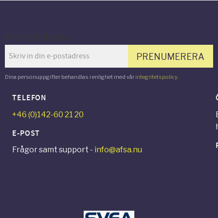
Nyhetsbrev
PRENUMERERA
Dina personuppgifter behandlas i enlighet med vår
integritetspolicy
.
TELEFON
+46 (0)142-60 21 20
E-POST
Frågor samt support -
info@afsa.nu