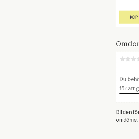
20 cm
Stålstång
monteri
medfölj
KÖP
Längd 50
Omdö
Bli den fö
omdöme.