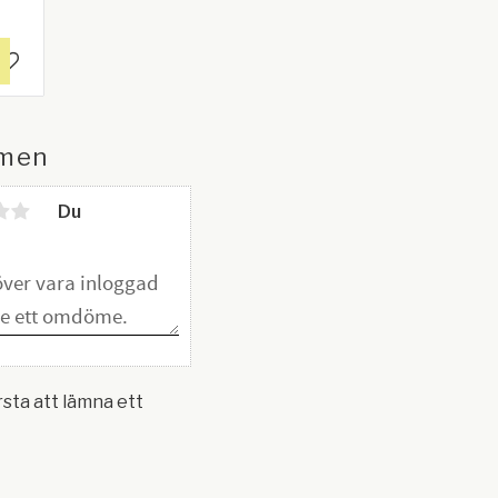
.
 för
ng
er.
Lägg till i favoriter
 cm.
men
Du
rsta att lämna ett