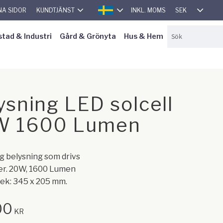
SEK
NA SIDOR
KUNDTJÄNST
INKL. MOMS
SVENSKA
stad & Industri
Gård & Grönyta
Hus & Hem
ysning LED solcell
W 1600 Lumen
ig belysning som drivs
ler. 20W, 1600 Lumen
lek: 345 x 205 mm.
00
KR