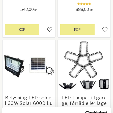
LED. Storlek: 345 x 205 mm.
solceller. Storlek: 33 x 20 cm.
Stålstång för montering
542,00
888,00
medföljer. Längd 50 cm.
KR
KR
KÖP
KÖP
Lägg till i favoriter
Lägg 
Belysning LED solcel
LED Lampa till gara
l 60W Solar 6000 Lu
ge, förråd eller lage
men
r. Intelligent bajonet