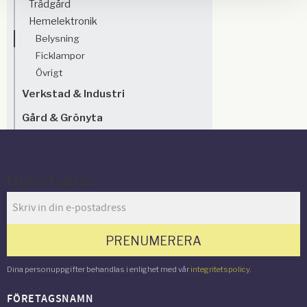
Trädgård
Hemelektronik
Belysning
Ficklampor
Övrigt
Verkstad & Industri
Gård & Grönyta
Nyhetsbrev
PRENUMERERA
Dina personuppgifter behandlas i enlighet med vår
integritetspolicy
.
FÖRETAGSNAMN