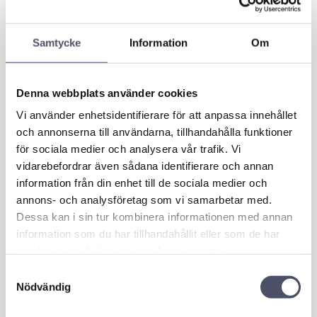
t 5-bladig
​LED solar strålkastare
60W/6000 Lumen. 6500K
Material: ABS+PS. 80W. 7200
färgkod ljus vit. Li-ion batteri
lumen. Fälld storlek
6,4V 12Ah. Idealisk för bodar,
155x137mm, öppen storlek
Samtycke
Information
Om
innergårdar, trädgårdar etc.
1 029,00
190,00
325x100mm. Arbetsspänning
KR
KR
175/250VAC.
Denna webbplats använder cookies
KÖP
KÖP
Lägg till i favoriter
Lägg 
Vi använder enhetsidentifierare för att anpassa innehållet
och annonserna till användarna, tillhandahålla funktioner
för sociala medier och analysera vår trafik. Vi
1
vidarebefordrar även sådana identifierare och annan
%
information från din enhet till de sociala medier och
annons- och analysföretag som vi samarbetar med.
Dessa kan i sin tur kombinera informationen med annan
information som du har tillhandahållit eller som de har
samlat in när du har använt deras tjänster.
Samtyckesval
Nödvändig
Väggbelysning LED
med PIR rörelse det