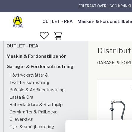
FRI FRAKT ÖVER 1.600 KR/INK
OUTLET - REA
Maskin- & Fordonstillbeh
FAVORITER
KUNDVAGN
OUTLET - REA
Distribu
Maskin & Fordonstillbehör
GARAGE- & FO
Garage- & Fordonsutrustning
Högtryckstvättar &
Tvätthallsutrustning
Bränsle & AdBlueutrustning
Lasta & Dra
Batteriladdare & Starthjälp
Domkrafter & Pallbockar
Oljeverktyg
Olje- & smörjhantering