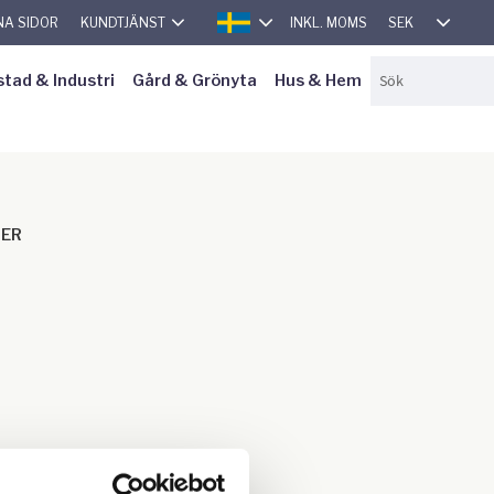
SEK
NA SIDOR
KUNDTJÄNST
INKL. MOMS
SVENSKA
stad & Industri
Gård & Grönyta
Hus & Hem
SER