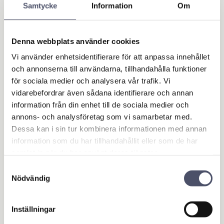
Samtycke
Information
Om
Garage- & Fordonsutrustning
Högtryckstvättar &
Denna webbplats använder cookies
Tvätthallsutrustning
Bränsle & AdBlueutrustning
Vi använder enhetsidentifierare för att anpassa innehållet
Lasta & Dra
och annonserna till användarna, tillhandahålla funktioner
Batteriladdare & Starthjälp
för sociala medier och analysera vår trafik. Vi
Domkrafter & Pallbockar
vidarebefordrar även sådana identifierare och annan
information från din enhet till de sociala medier och
Oljeverktyg
annons- och analysföretag som vi samarbetar med.
Olje- & smörjhantering
Dessa kan i sin tur kombinera informationen med annan
Oljeutrustning
information som du har tillhandahållit eller som de har
Distributionssatser
samlat in när du har använt deras tjänster.
Avgasutsug
Verkstadsbänkar
Samtyckesval
Nödvändig
Hjul & Däck
Övrigt
Släpvagn & Trailer
Inställningar