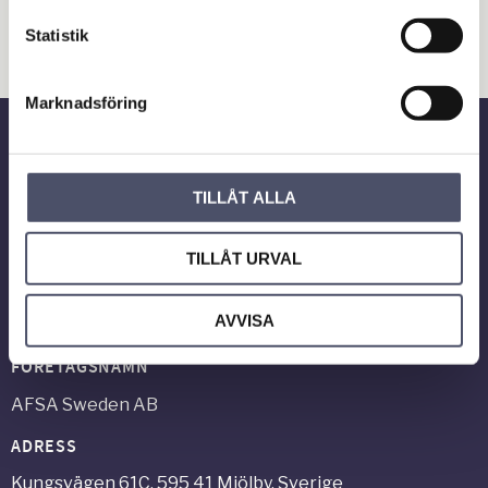
Hus & Hem
Statistik
Verkstad & Industri
Gård & Grönyta
Marknadsföring
Nyhetsbrev
TILLÅT ALLA
TILLÅT URVAL
PRENUMERERA
AVVISA
Dina personuppgifter behandlas i enlighet med vår
integritetspolicy
.
FÖRETAGSNAMN
AFSA Sweden AB
ADRESS
Kungsvägen 61C, 595 41 Mjölby, Sverige