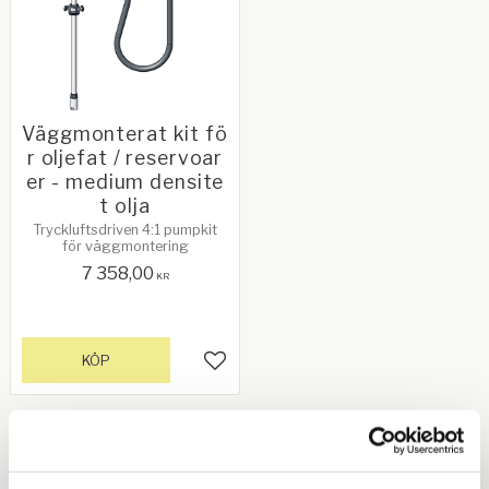
Väggmonterat kit fö
r oljefat / reservoar
er - medium densite
t olja
Tryckluftsdriven 4:1 pumpkit
för väggmontering
7 358,00
KR
KÖP
Lägg till i favoriter
OUTLET - REA
Maskin & Fordonstillbehör