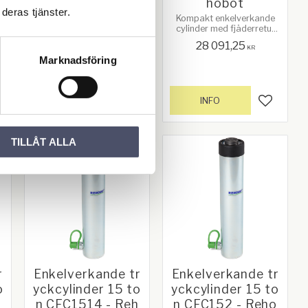
ehobot
hobot
deras tjänster.
Kompakt enkelverkande
Kompakt enkelverkande
cylinder med fjäderretur
cylinder med fjäderretur
och lång slaglängd.
och lång slaglängd.
31 980,00
28 091,25
KR
KR
Marknadsföring
INFO
INFO
gg till i favoriter
Lägg till i favoriter
Lägg till
TILLÅT ALLA
r
Enkelverkande tr
Enkelverkande tr
o
yckcylinder 15 to
yckcylinder 15 to
h
n CFC1514 - Reh
n CFC152 - Reho