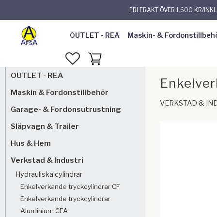
FRI FRAKT ÖVER 1.600 KR/INK
OUTLET - REA
Maskin- & Fordonstillbeh
FAVORITER
KUNDVAGN
OUTLET - REA
Enkelver
Maskin & Fordonstillbehör
VERKSTAD & IN
Garage- & Fordonsutrustning
Släpvagn & Trailer
Hus & Hem
Verkstad & Industri
Hydrauliska cylindrar
Enkelverkande tryckcylindrar CF
Enkelverkande tryckcylindrar
Aluminium CFA