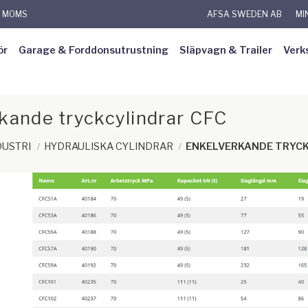
L MOMS
AFSA SWEDEN AB
MI
ör
Garage & Forddonsutrustning
Släpvagn & Trailer
Verk
kande tryckcylindrar CFC
DUSTRI
HYDRAULISKA CYLINDRAR
ENKELVERKANDE TRYCK