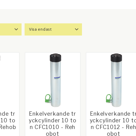
Visa endast
31 980
Finns i lager
11
nde tr
Enkelverkande tr
Enkelverkande t
 10 to
yckcylinder 10 to
yckcylinder 10 t
 Rehob
n CFC1010 - Reh
n CFC1012 - Re
obot
obot