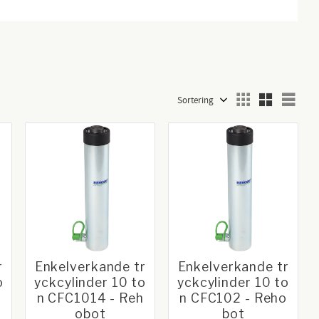
Välj sortering
Välj
r
Enkelverkande tr
Enkelverkande tr
o
yckcylinder 10 to
yckcylinder 10 to
h
n CFC1014 - Reh
n CFC102 - Reho
obot
bot