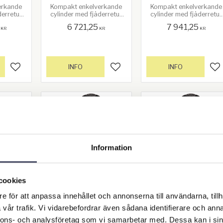
erkande
Kompakt enkelverkande
Kompakt enkelverkande
derretur
cylinder med fjäderretur
cylinder med fjäderretur
längd.
och lång slaglängd.
och lång slaglängd.
6 721,25
7 941,25
KR
KR
KR
INFO
INFO
Lägg till i favoriter
Lägg till i favoriter
Lä
Information
cookies
nde tr
Enkelverkande tr
Enkelverkande t
e för att anpassa innehållet och annonserna till användarna, tillh
 10 to
yckcylinder 10 to
yckcylinder 10 t
vår trafik. Vi vidarebefordrar även sådana identifierare och anna
 Reho
n CFC106 - Reho
n CFC108 - Reh
nnons- och analysföretag som vi samarbetar med. Dessa kan i sin