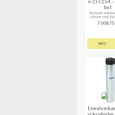
n CFC154 -
bot
Kompakt enkelv
cylinder med fjä
och lång slag
7 008,75
INFO
Enkelverka
yckcylinder