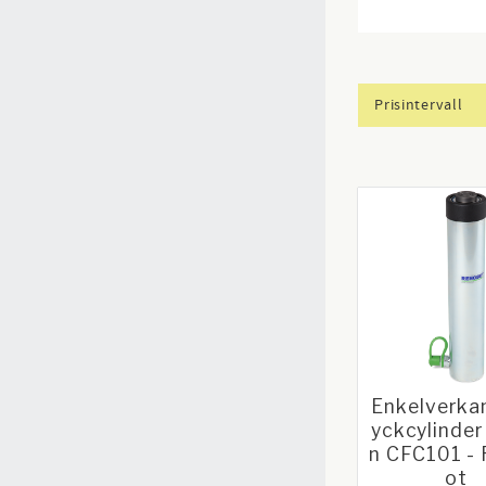
Prisintervall
4 599
Enkelverka
yckcylinder
n CFC101 -
ot