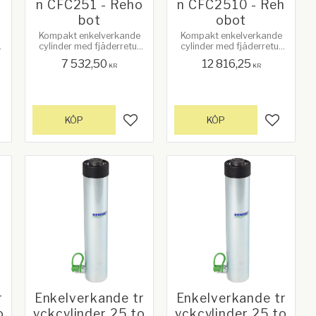
o
n CFC251 - Reho
n CFC2510 - Reh
bot
obot
Kompakt enkelverkande
Kompakt enkelverkande
cylinder med fjäderretur
cylinder med fjäderretur
och lång slaglängd.
och lång slaglängd.
7 532,50
12 816,25
KR
KR
KÖP
KÖP
gg till i favoriter
Lägg till i favoriter
Lägg till
r
Enkelverkande tr
Enkelverkande tr
o
yckcylinder 25 to
yckcylinder 25 to