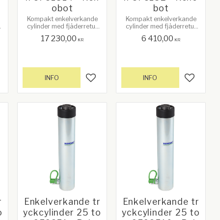
obot
bot
Kompakt enkelverkande
Kompakt enkelverkande
cylinder med fjäderretur
cylinder med fjäderretur
och lång slaglängd.
och lång slaglängd.
17 230,00
6 410,00
KR
KR
INFO
INFO
gg till i favoriter
Lägg till i favoriter
Lägg till
r
Enkelverkande tr
Enkelverkande tr
o
yckcylinder 25 to
yckcylinder 25 to