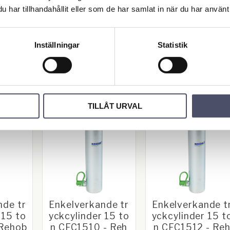
bot
bot
har tillhandahållit eller som de har samlat in när du har använt 
erkande
Kompakt enkelverkande
Kompakt enkelverkande
derretur
cylinder med fjäderretur
cylinder med fjäderretur
längd.
och lång slaglängd.
och lång slaglängd.
5 773,75
6 410,00
KR
KR
KR
Inställningar
Statistik
INFO
INFO
Lägg till i favoriter
Lägg till i favoriter
Lä
TILLÅT URVAL
nde tr
Enkelverkande tr
Enkelverkande t
 15 to
yckcylinder 15 to
yckcylinder 15 t
 Rehob
n CFC1510 - Reh
n CFC1512 - Re