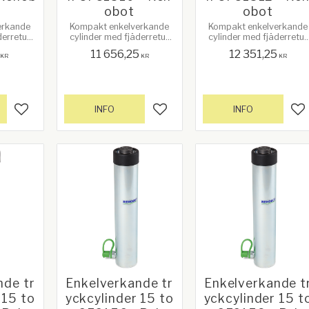
obot
obot
erkande
Kompakt enkelverkande
Kompakt enkelverkande
derretur
cylinder med fjäderretur
cylinder med fjäderretur
längd.
och lång slaglängd.
och lång slaglängd.
11 656,25
12 351,25
KR
KR
KR
INFO
INFO
Lägg till i favoriter
Lägg till i favoriter
Lä
nde tr
Enkelverkande tr
Enkelverkande t
 15 to
yckcylinder 15 to
yckcylinder 15 t