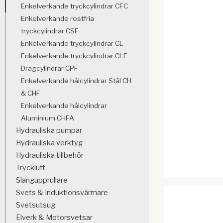
Enkelverkande tryckcylindrar CFC
Enkelverkande rostfria
tryckcylindrar CSF
Enkelverkande tryckcylindrar CL
Enkelverkande tryckcylindrar CLF
Dragcylindrar CPF
Enkelverkande hålcylindrar Stål CH
& CHF
Enkelverkande hålcylindrar
Aluminium CHFA
Hydrauliska pumpar
Hydrauliska verktyg
Hydrauliska tillbehör
Tryckluft
Slangupprullare
Svets & Induktionsvärmare
Svetsutsug
Elverk & Motorsvetsar