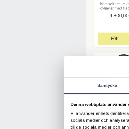
Kompakt enkelv
cylinder med fjä
och lång slag
4 800,00
KÖP
Samtycke
Denna webbplats använder 
Enkelverka
Vi använder enhetsidentifierar
yckcylinder
sociala medier och analysera 
n CFC104 -
till de sociala medier och a