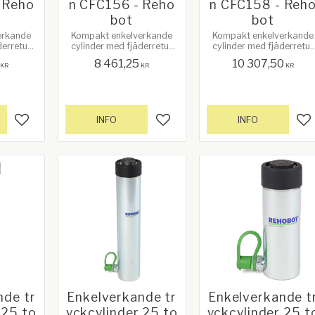
 Reho
n CFC156 - Reho
n CFC158 - Reh
bot
bot
erkande
Kompakt enkelverkande
Kompakt enkelverkande
derretur
cylinder med fjäderretur
cylinder med fjäderretur
längd.
och lång slaglängd.
och lång slaglängd.
8 461,25
10 307,50
KR
KR
KR
INFO
INFO
Lägg till i favoriter
Lägg till i favoriter
Lä
nde tr
Enkelverkande tr
Enkelverkande t
 25 to
yckcylinder 25 to
yckcylinder 25 t