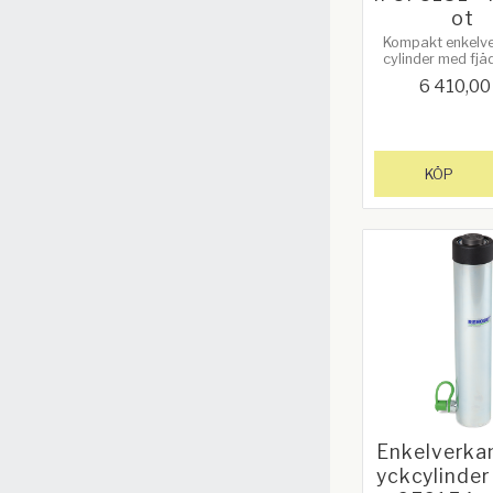
ot
Kompakt enkelv
cylinder med fjä
och lång slag
6 410,00
KÖP
Enkelverka
yckcylinder