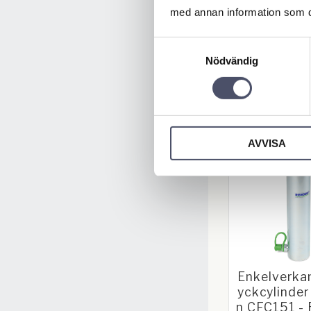
bot
med annan information som du 
Kompakt enkelv
cylinder med fjä
och lång slag
Samtyckesval
5 415,00
Nödvändig
KÖP
AVVISA
Enkelverka
yckcylinder
n CFC151 -