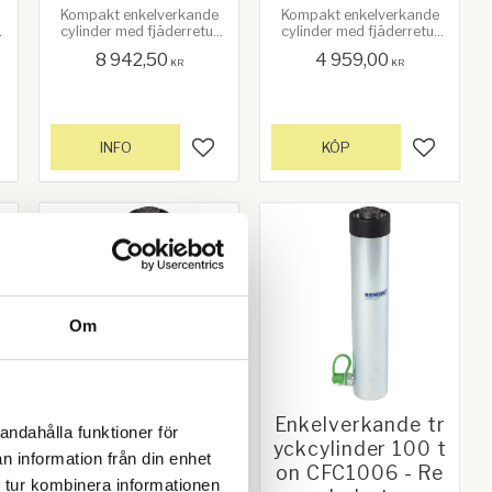
Kompakt enkelverkande
Kompakt enkelverkande
cylinder med fjäderretur
cylinder med fjäderretur
och lång slaglängd.
och lång slaglängd.
8 942,50
4 959,00
KR
KR
INFO
KÖP
gg till i favoriter
Lägg till i favoriter
Lägg till
Om
r
Enkelverkande tr
Enkelverkande tr
andahålla funktioner för
o
yckcylinder 100 t
yckcylinder 100 t
n information från din enhet
o
on CFC10010 - R
on CFC1006 - Re
 tur kombinera informationen