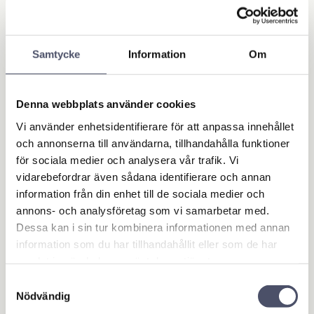
OUTLET - REA
Maskin & Fordonstillbehör
Samtycke
Information
Om
Hydraulik
3-punktsutrustning
Kraftöverföring
Denna webbplats använder cookies
Grönyta
Vi använder enhetsidentifierare för att anpassa innehållet
Traktorredskap
och annonserna till användarna, tillhandahålla funktioner
Drag & Dragöglor
för sociala medier och analysera vår trafik. Vi
Lyft- samt Balhantering
vidarebefordrar även sådana identifierare och annan
Flytgödsel & Slam
information från din enhet till de sociala medier och
Fordonsbelysning
annons- och analysföretag som vi samarbetar med.
Fordonstillbehör
Dessa kan i sin tur kombinera informationen med annan
Backkameror
information som du har tillhandahållit eller som de har
Traktor
samlat in när du har använt deras tjänster.
Verktygslådor
Samtyckesval
Entreprenadmaskin
Nödvändig
JCB