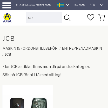
SEK
FRI FRAKT ÖVER 1.600 KR/INKL MOMS
INKL. MOMS
SVENSKA
Meny
FAVORI
KUND
JCB
MASKIN & FORDONSTILLBEHÖR
ENTREPRENADMASKIN
JCB
Fler JCB artiklar finns men då på andra kategier.
Sök på JCB för att få med allting!