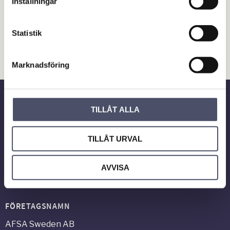
Inställningar
Släpvagn & Trailer
Statistik
Hus & Hem
Verkstad & Industri
Marknadsföring
Gård & Grönyta
TILLÅT ALLA
Nyhetsbrev
TILLÅT URVAL
PRENUMERERA
AVVISA
Dina personuppgifter behandlas i enlighet med vår
integritetspolicy
.
FÖRETAGSNAMN
AFSA Sweden AB