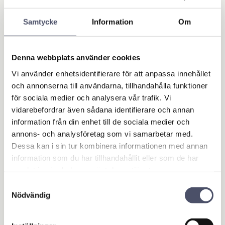
Hydraulik
3-punktsutrustning
Samtycke
Information
Om
Kraftöverföring
Grönyta
Denna webbplats använder cookies
Traktorredskap
Drag & Dragöglor
Vi använder enhetsidentifierare för att anpassa innehållet
Lyft- samt Balhantering
och annonserna till användarna, tillhandahålla funktioner
Flytgödsel & Slam
för sociala medier och analysera vår trafik. Vi
Fordonsbelysning
vidarebefordrar även sådana identifierare och annan
Fordonstillbehör
information från din enhet till de sociala medier och
Backkameror
annons- och analysföretag som vi samarbetar med.
Dessa kan i sin tur kombinera informationen med annan
Traktor
information som du har tillhandahållit eller som de har
Verktygslådor
samlat in när du har använt deras tjänster.
Entreprenadmaskin
JCB
Samtyckesval
Nödvändig
ATV
Marint
Garage- & Fordonsutrustning