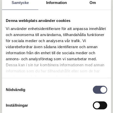
Bränsle & AdBlueutrustning
Samtycke
Information
Om
Lasta & Dra
Batteriladdare & Starthjälp
Denna webbplats använder cookies
Domkrafter & Pallbockar
Handdomkrafter
Vi använder enhetsidentifierare för att anpassa innehållet
Domkrafter
och annonserna till användarna, tillhandahålla funktioner
Tillbehör Domkrafter
för sociala medier och analysera vår trafik. Vi
vidarebefordrar även sådana identifierare och annan
Pallbockar
information från din enhet till de sociala medier och
Hjullyft
annons- och analysföretag som vi samarbetar med.
Oljeverktyg
Dessa kan i sin tur kombinera informationen med annan
Olje- & smörjhantering
information som du har tillhandahållit eller som de har
Oljeutrustning
samlat in när du har använt deras tjänster.
Avgasutsug
Verkstadsbänkar
Samtyckesval
Nödvändig
Hjul & Däck
Övrigt
Släpvagn & Trailer
Inställningar