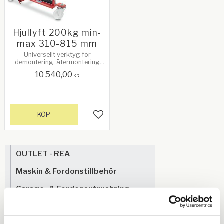
Hjullyft 200kg min-
max 310-815 mm
Universellt verktyg för
demontering, återmontering
och flyttning av tunga
10 540,00
fordonshjul.
KR
KÖP
Lägg till i favoriter
OUTLET - REA
Maskin & Fordonstillbehör
Garage- & Fordonsutrustning
Högtryckstvättar &
Tvätthallsutrustning