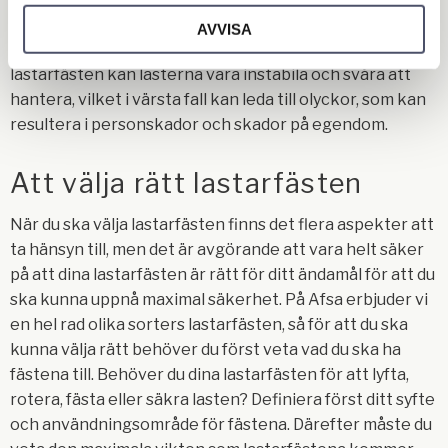
minimera stresspunkten. Utan rätt fästen kan lasten
AVVISA
skadas eller deformeras under lyftningen. Utan korrekt
lastarfästen kan lasterna vara instabila och svåra att
hantera, vilket i värsta fall kan leda till olyckor, som kan
resultera i personskador och skador på egendom.
Att välja rätt lastarfästen
När du ska välja lastarfästen finns det flera aspekter att
ta hänsyn till, men det är avgörande att vara helt säker
på att dina lastarfästen är rätt för ditt ändamål för att du
ska kunna uppnå maximal säkerhet. På Afsa erbjuder vi
en hel rad olika sorters lastarfästen, så för att du ska
kunna välja rätt behöver du först veta vad du ska ha
fästena till. Behöver du dina lastarfästen för att lyfta,
rotera, fästa eller säkra lasten? Definiera först ditt syfte
och användningsområde för fästena. Därefter måste du