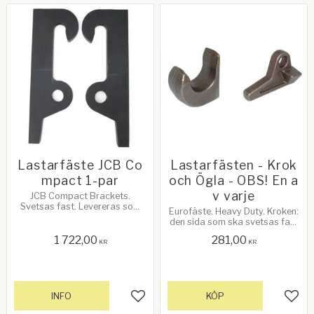
Lastarfäste JCB Co
Lastarfästen - Krok
mpact 1-par
och Ögla - OBS! En a
v varje
JCB Compact Brackets.
Svetsas fast. Levereras som
Eurofäste. Heavy Duty. Kroken:
ett par.
den sida som ska svetsas fast
är 84mm hög och 40mm bred.
1 722,00
281,00
Det är bara en krok och en ögla
KR
KR
i detta paket! Så inte ett par
INFO
KÖP
Lägg till i favoriter
Lägg 