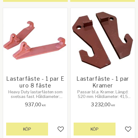
Lastarfäste - 1 par E
Lastarfäste - 1 par
uro 8 fäste
Kramer
Heavy Duty lastarfästen som
Passar bl.a. Kramer. Längd:
svetsas fast. Håldiameter:
520 mm. Håldiameter: 41,5
27mm. Botten av kroken till
mm. Höjd: 175 mm. Tjocklek: 30
937,00
3 232,00
toppen av kroken: 45 mm. A -
mm
KR
KR
330 mm B - 27 mm C - 10 mm
KÖP
KÖP
Lägg till i favoriter
Lägg 