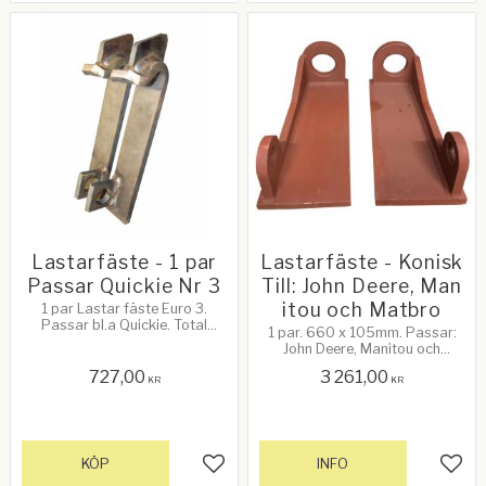
Lastarfäste - 1 par
Lastarfäste - Konisk
Passar Quickie Nr 3
Till: John Deere, Man
itou och Matbro
1 par Lastar fäste Euro 3.
Passar bl.a Quickie. Total
1 par. 660 x 105mm. Passar:
längd: 365mm. Center av hål
John Deere, Manitou och
till insidan av broken: 251mm.
Matbro
Håldiameter: 35mm. Fästet
727,00
3 261,00
KR
KR
med hål: 10mm tjock.
Huvudplatta och krok: 14mm
tjock x 62mm bred. Bredd:
59.4mm. Höjd bas: 14.8mm
KÖP
INFO
Lägg till i favoriter
Lägg 