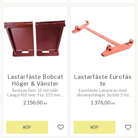
Lastarfäste Bobcat
Lastarfäste Eurofäs
Höger & Vänster
te
Svetsas fast. 12 mm plåt.
Eurofäste. Levereras med
Längd 410 mm. Yta: 103 mm x
distansstänger. Se bild 3 för
42 mm. Grundmålas och lackas
mått. Vikt: 15,5 kg
2 156,00
1 376,00
i lämplig färg
KR
KR
KÖP
KÖP
Lägg till i favoriter
Lägg 