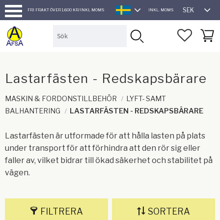
SEK
FRI FRAKT ÖVER 1.600 KR/INKL MOMS
INKL. MOMS
SVENSKA
Meny
FAVORI
KUND
Lastarfästen - Redskapsbärare
MASKIN & FORDONSTILLBEHÖR
LYFT- SAMT
BALHANTERING
LASTARFÄSTEN - REDSKAPSBÄRARE
Lastarfästen är utformade för att hålla lasten på plats
under transport för att förhindra att den rör sig eller
faller av, vilket bidrar till ökad säkerhet och stabilitet på
vägen.
FILTRERA
SORTERA