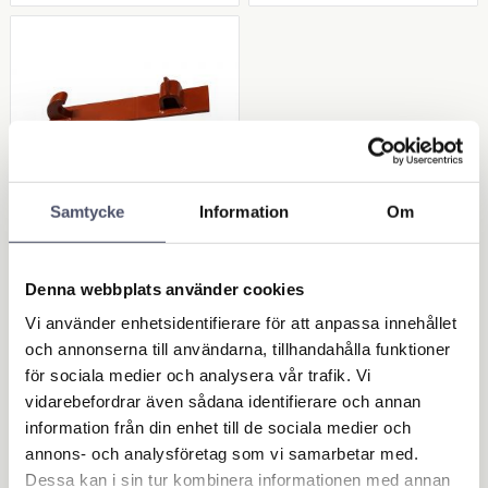
Samtycke
Information
Om
Lastarfästen Trima
- 1 par
Denna webbplats använder cookies
Lastarfäste till Trima. 1 par.
Vi använder enhetsidentifierare för att anpassa innehållet
Längd: 470mm. Bredd: 80mm.
Tjocklek: 10mm. Avstånd från
och annonserna till användarna, tillhandahålla funktioner
1 041,00
krok till c/c hål: 320mm
KR
för sociala medier och analysera vår trafik. Vi
vidarebefordrar även sådana identifierare och annan
information från din enhet till de sociala medier och
KÖP
annons- och analysföretag som vi samarbetar med.
Lägg till i favoriter
Dessa kan i sin tur kombinera informationen med annan