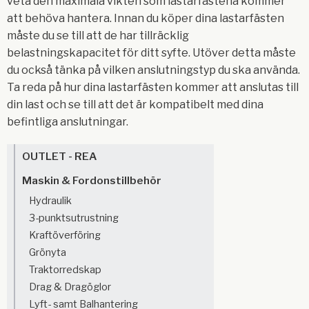
veta den maximala vikten som lastarfästena kommer
att behöva hantera. Innan du köper dina lastarfästen
måste du se till att de har tillräcklig
belastningskapacitet för ditt syfte. Utöver detta måste
du också tänka på vilken anslutningstyp du ska använda.
Ta reda på hur dina lastarfästen kommer att anslutas till
din last och se till att det är kompatibelt med dina
befintliga anslutningar.
OUTLET - REA
Maskin & Fordonstillbehör
Hydraulik
3-punktsutrustning
Kraftöverföring
Grönyta
Traktorredskap
Drag & Dragöglor
Lyft- samt Balhantering