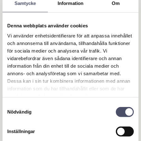
Samtycke
Information
Om
Släpvagn & Trailer
Hus & Hem
Denna webbplats använder cookies
Verkstad & Industri
Hydrauliska cylindrar
Vi använder enhetsidentifierare för att anpassa innehållet
och annonserna till användarna, tillhandahålla funktioner
Hydrauliska pumpar
för sociala medier och analysera vår trafik. Vi
Hydrauliska verktyg
vidarebefordrar även sådana identifierare och annan
Hydrauliska tillbehör
information från din enhet till de sociala medier och
Tryckluft
annons- och analysföretag som vi samarbetar med.
Slangupprullare
Dessa kan i sin tur kombinera informationen med annan
Svets & Induktionsvärmare
information som du har tillhandahållit eller som de har
Svetsutsug
samlat in när du har använt deras tjänster.
Elverk & Motorsvetsar
Samtyckesval
Städ & rengöring
Nödvändig
Lyft- & Pallhantering
Belysning
Elektronik
Inställningar
Verktyg & Tillbehör