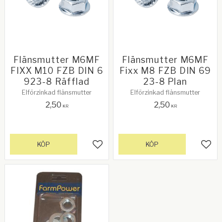
Flänsmutter M6MF
Flänsmutter M6MF
FIXX M10 FZB DIN 6
Fixx M8 FZB DIN 69
923-8 Räfflad
23-8 Plan
Elförzinkad flänsmutter
Elförzinkad flänsmutter
2,50
2,50
KR
KR
KÖP
KÖP
Lägg till i favoriter
Lägg 