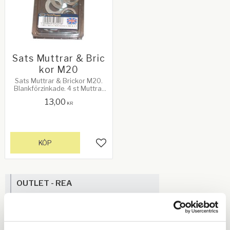
Sats Muttrar & Bric
kor M20
Sats Muttrar & Brickor M20.
Blankförzinkade. 4 st Muttrar
samt 4 st Brickor
13,00
KR
KÖP
Lägg till i favoriter
OUTLET - REA
Maskin & Fordonstillbehör
Garage- & Fordonsutrustning