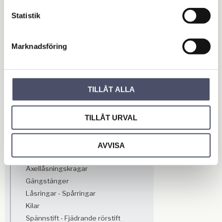
Fästelement
Statistik
Skruvar & Bultar
Muttrar
Brickor
Marknadsföring
Sprintar
U-bultar - U-byglar
Vantskruvar
TILLÅT ALLA
Expanderbult
Buntband & Kabelklämmor
TILLÅT URVAL
Snabblänkar
Krokar
Karbinhakar
AVVISA
Slangklämmor
Axellåsningskragar
Gängstänger
Låsringar - Spårringar
Kilar
Spännstift - Fjädrande rörstift