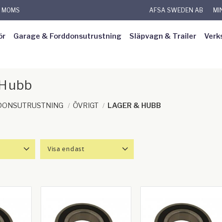
L MOMS
AFSA SWEDEN AB
MI
ör
Garage & Forddonsutrustning
Släpvagn & Trailer
Verk
 Hubb
RDONSUTRUSTNING
ÖVRIGT
LAGER & HUBB
Visa endast
119
Finns i lager
16