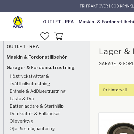
FRI FRAKT ÖVER 1.600 KR/INK
OUTLET - REA
Maskin- & Fordonstillbeh
FAVORITER
KUNDVAGN
OUTLET - REA
Lager &
Maskin & Fordonstillbehör
GARAGE- & FO
Garage- & Fordonsutrustning
Högtryckstvättar &
Tvätthallsutrustning
Prisintervall
Bränsle & AdBlueutrustning
Lasta & Dra
10
Batteriladdare & Starthjälp
Domkrafter & Pallbockar
Oljeverktyg
Olje- & smörjhantering