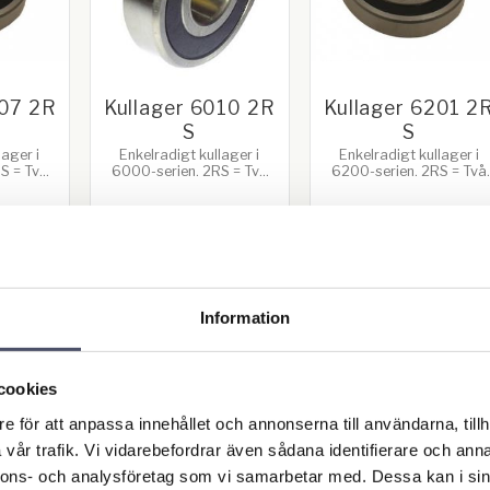
007 2R
Kullager 6010 2R
Kullager 6201 2
S
S
lager i
Enkelradigt kullager i
Enkelradigt kullager i
S = Två
6000-serien. 2RS = Två
6200-serien. 2RS = Två
ibrickor.
frikterande gummibrickor.
frikterande gummibrickor
m.
Bredd: 16mm.
Bredd: 10mm.
 62mm.
Ytterdiameter: 80mm.
Ytterdiameter: 32mm.
: 35mm
Innerdiameter: 50mm
Innerdiameter: 12mm
56,00
13,00
R
KR
KR
Information
KÖP
KÖP
Lägg till i favoriter
Lägg till i favoriter
Lä
cookies
e för att anpassa innehållet och annonserna till användarna, tillh
vår trafik. Vi vidarebefordrar även sådana identifierare och anna
nnons- och analysföretag som vi samarbetar med. Dessa kan i sin