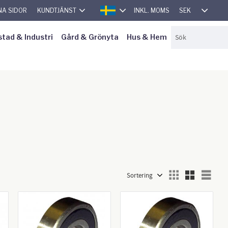
SEK
NA SIDOR
KUNDTJÄNST
INKL. MOMS
SVENSKA
stad & Industri
Gård & Grönyta
Hus & Hem
Välj sortering
Välj