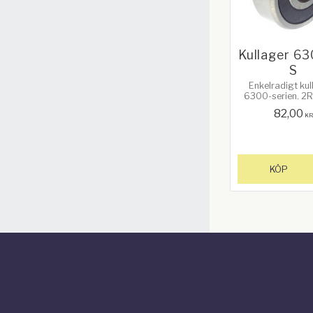
Kullager 6
S
Enkelradigt kul
6300-serien. 2R
frikterande gumm
82,00
Bredd: 15
K
Ytterdiameter:
Innerdiameter
KÖP