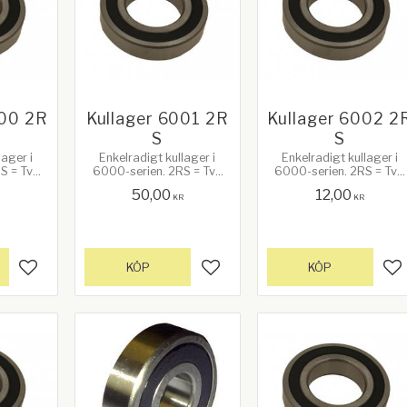
000 2R
Kullager 6001 2R
Kullager 6002 2
S
S
lager i
Enkelradigt kullager i
Enkelradigt kullager i
S = Två
6000-serien. 2RS = Två
6000-serien. 2RS = Två
ibrickor.
frikterande gummibrickor.
frikterande gummibrickor
50,00
12,00
m.
Bredd: 8mm.
Bredd: 9mm.
KR
KR
 26mm.
Ytterdiameter: 28mm.
Ytterdiameter: 32mm.
: 10mm
Innerdiameter: 12mm
Innerdiameter: 15mm
KÖP
KÖP
Lägg till i favoriter
Lägg till i favoriter
Lä