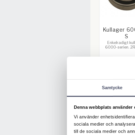
Kullager 6
S
Enkelradigt kul
6000-serien. 2R
frikterande gumm
Bredd: 14m
Ytterdiameter:
Innerdiameter
35,00
K
40,00
KR
Samtycke
KÖP
Denna webbplats använder 
Vi använder enhetsidentifierar
sociala medier och analysera 
till de sociala medier och a