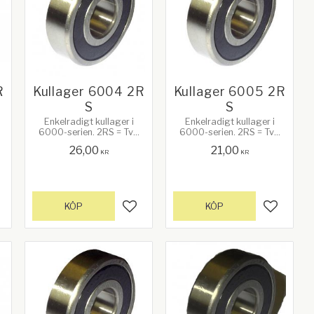
R
Kullager 6004 2R
Kullager 6005 2R
S
S
Enkelradigt kullager i
Enkelradigt kullager i
6000-serien. 2RS = Två
6000-serien. 2RS = Två
.
frikterande gummibrickor.
frikterande gummibrickor.
26,00
21,00
Bredd: 12mm.
Bredd: 12mm.
KR
KR
Ytterdiameter: 42mm.
Ytterdiameter: 47mm.
Innerdiameter: 20mm
Innerdiameter: 25mm
KÖP
KÖP
gg till i favoriter
Lägg till i favoriter
Lägg till