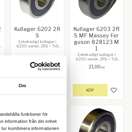
R
Kullager 6202 2R
Kullager 6203 2R
S
S MF Massey Fer
guson 828123 M
Enkelradigt kullager i
6200-serien. 2RS = Två
1
.
frikterande gummibrickor.
Enkelradigt kullager i
Bredd: 11mm.
6200-serien. 2RS = Två
Ytterdiameter: 35mm.
frikterande gummibrickor.
Innerdiameter: 15mm
16,00
21,00
Bredd: 12mm.
KR
KR
Ytterdiameter: 40mm.
Innerdiameter: 17mm.
Passar ex Massey
Om
Ferguson: 135, 148, 165,
168, 175, 178, 185, 88,
KÖP
KÖP
gg till i favoriter
Lägg till i favoriter
Lägg till
550, 565, 575, 50. Ref.nr:
828123 M1
andahålla funktioner för
n information från din enhet
 tur kombinera informationen