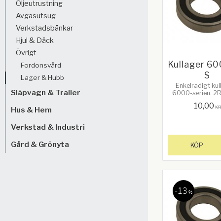
Oljeutrustning
Avgasutsug
Verkstadsbänkar
Hjul & Däck
Övrigt
Kullager 6
Fordonsvård
S
Lager & Hubb
Enkelradigt kul
Släpvagn & Trailer
6000-serien. 2R
frikterande gumm
10,00
Bredd: 8m
KR
Hus & Hem
Ytterdiameter:
Innerdiameter
Verkstad & Industri
Gård & Grönyta
KÖP
13
%