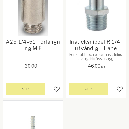
A25 1/4-51 Förlängn
Insticksnippel R 1/4"
ing M.F.
utvändig - Hane
För snabb och enkel anslutning
av tryckluftsverktyg
30,00
46,00
KR
KR
KÖP
KÖP
Lägg till i favoriter
Lägg 