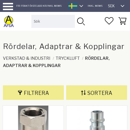
SEK
FRI FRAKT ÖVER 1.600 KR/INKL MOMS
INKL. MOMS
SVENSKA
Meny
FAVORI
KUND
Rördelar, Adaptrar & Kopplingar
VERKSTAD & INDUSTRI
TRYCKLUFT
RÖRDELAR,
ADAPTRAR & KOPPLINGAR
FILTRERA
SORTERA