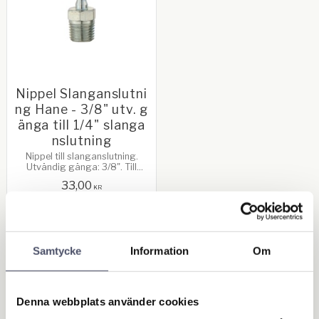
Nippel Slanganslutni
ng Hane - 3/8" utv. g
änga till 1/4" slanga
nslutning
Nippel till slanganslutning.
Utvändig gänga: 3/8". Till
slanganslutning: 1/4" (6,35mm)​​
33,00
KR
KÖP
Lägg till i favoriter
Samtycke
Information
Om
OUTLET - REA
Denna webbplats använder cookies