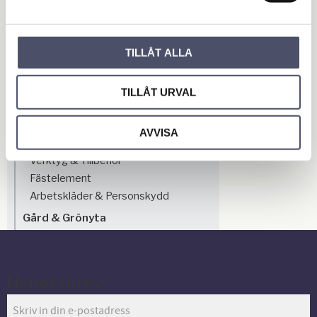
Rördelar, Adaptrar & Kopplingar
Slangupprullare
Svets & Induktionsvärmare
TILLÅT ALLA
Svetsutsug
Elverk & Motorsvetsar
Städ & rengöring
TILLÅT URVAL
Lyft- & Pallhantering
Belysning
AVVISA
Elektronik
Verktyg & Tillbehör
Fästelement
Arbetskläder & Personskydd
Gård & Grönyta
Nyhetsbrev