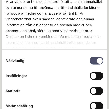
Maskin & Fordonstillbehör
Vi använder enhetsidentifierare för att anpassa innehållet
och annonserna till användarna, tillhandahålla funktioner
Garage- & Fordonsutrustning
för sociala medier och analysera vår trafik. Vi
Släpvagn & Trailer
vidarebefordrar även sådana identifierare och annan
information från din enhet till de sociala medier och
Hus & Hem
annons- och analysföretag som vi samarbetar med.
Verkstad & Industri
Dessa kan i sin tur kombinera informationen med annan
Hydrauliska cylindrar
information som du har tillhandahållit eller som de har
samlat in när du har använt deras tjänster.
Hydrauliska pumpar
Hydrauliska verktyg
Samtyckesval
Nödvändig
Hydrauliska tillbehör
Tryckluft
1-fas & 12V kompressorer
Inställningar
3-fas kompressorer
Bensin- & Dieseldrivna kompressorer
Statistik
Kompressortillbehör & övrigt
Tryckluftsverktyg
Luftpåfyllare
Marknadsföring