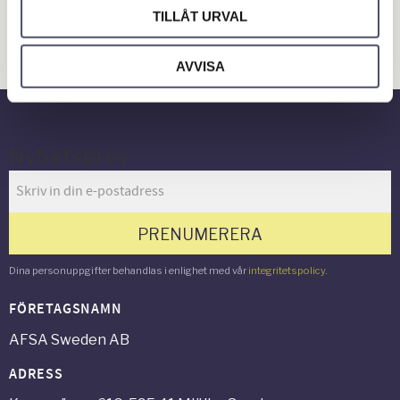
Hus & Hem
TILLÅT URVAL
Verkstad & Industri
AVVISA
Gård & Grönyta
Nyhetsbrev
PRENUMERERA
Dina personuppgifter behandlas i enlighet med vår
integritetspolicy
.
FÖRETAGSNAMN
AFSA Sweden AB
ADRESS