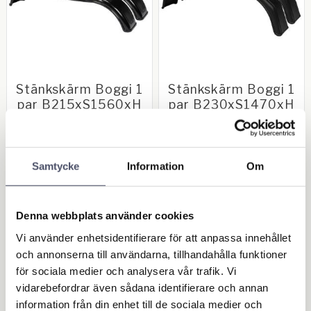
Stänkskärm Boggi 1
Stänkskärm Boggi 1
par B215xS1560xH
par B230xS1470xH
440
425
1 par stänkskärmar till
1 par stänkskärmar till
boggivagn. Plast. Bredd
boggivagn. Plast. Bredd
215mm. Spännvidd: 1560mm.
230mm. Spännvidd: 1470mm.
1 274,00
1 201,00
Samtycke
Information
Om
Höjd: 440mm. Passar bl.a Ifor
Höjd: 425mm. Passar bl.a Ifor
KR
KR
Williams
Williams hästtransporter
Denna webbplats använder cookies
KÖP
KÖP
Lägg till i favoriter
Lägg 
Vi använder enhetsidentifierare för att anpassa innehållet
och annonserna till användarna, tillhandahålla funktioner
för sociala medier och analysera vår trafik. Vi
OUTLET - REA
vidarebefordrar även sådana identifierare och annan
Maskin & Fordonstillbehör
information från din enhet till de sociala medier och