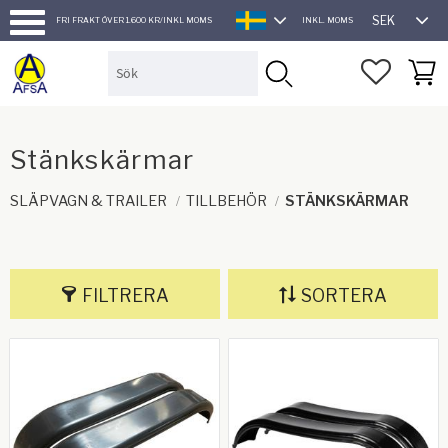
SEK
FRI FRAKT ÖVER 1.600 KR/INKL MOMS
INKL. MOMS
SVENSKA
Meny
FAVORI
KUND
Stänkskärmar
SLÄPVAGN & TRAILER
TILLBEHÖR
STÄNKSKÄRMAR
FILTRERA
SORTERA