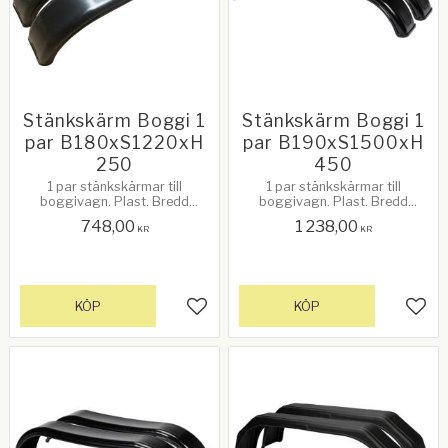
Stänkskärm Boggi 1
Stänkskärm Boggi 1
par B180xS1220xH
par B190xS1500xH
250
450
1 par stänkskärmar till
1 par stänkskärmar till
boggivagn. Plast. Bredd
boggivagn. Plast. Bredd
180mm. Spännvidd: 1220mm.
190mm. Spännvidd: 1500mm.
748,00
1 238,00
Höjd: 250mm. Passar bl.a Ifor
Höjd: 450mm. Passar bl.a Ifor
KR
KR
Williams
Williams
KÖP
KÖP
Lägg till i favoriter
Lägg 