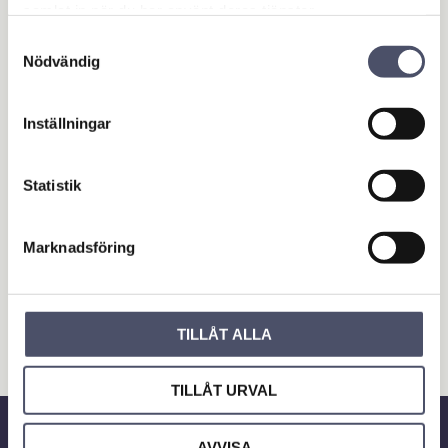
samlat in när du har använt deras tjänster.
Tillbehör Svetsar
Samtyckesval
Tillbehör Induktionsvärmare
Nödvändig
Tillbehör Plasmaskärare
Tillbehör Punktsvetsar
Inställningar
Tillbehör Tigsvetsar
Svetsutsug
Elverk & Motorsvetsar
Statistik
Städ & rengöring
Lyft- & Pallhantering
Marknadsföring
Belysning
Elektronik
Verktyg & Tillbehör
Fästelement
TILLÅT ALLA
Arbetskläder & Personskydd
Gård & Grönyta
TILLÅT URVAL
AVVISA