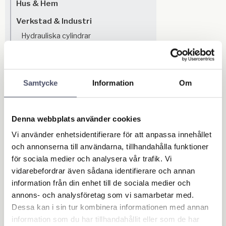
Hus & Hem
Verkstad & Industri
Hydrauliska cylindrar
Hydrauliska pumpar
Hydrauliska verktyg
Hydrauliska tillbehör
Samtycke
Information
Om
Tryckluft
Slangupprullare
Svets & Induktionsvärmare
Denna webbplats använder cookies
Elsvets, Pinnsvets & MMA svets
Vi använder enhetsidentifierare för att anpassa innehållet
MIG svets
och annonserna till användarna, tillhandahålla funktioner
TIG svets
för sociala medier och analysera vår trafik. Vi
Punktsvets
vidarebefordrar även sådana identifierare och annan
Plasmaskärare
information från din enhet till de sociala medier och
Induktionsvärmare
annons- och analysföretag som vi samarbetar med.
Svetssatser
Dessa kan i sin tur kombinera informationen med annan
MMA & Återledarkablar
information som du har tillhandahållit eller som de har
Elektroder & Svetstråd