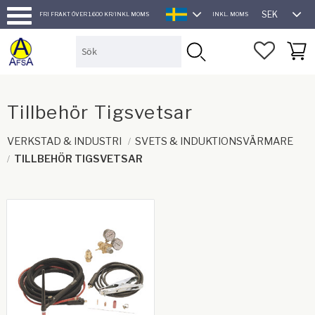
SEK
FRI FRAKT ÖVER 1.600 KR/INKL MOMS
INKL. MOMS
SVENSKA
Meny
FAVORI
KUND
Tillbehör Tigsvetsar
VERKSTAD & INDUSTRI
SVETS & INDUKTIONSVÄRMARE
TILLBEHÖR TIGSVETSAR