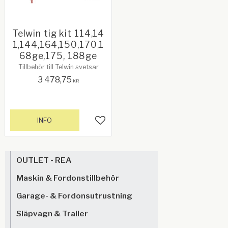
Telwin tig kit 114,14
1,144,164,150,170,1
68ge,175, 188ge
Tillbehör till Telwin svetsar
3 478,75
KR
INFO
Lägg till i favoriter
OUTLET - REA
Maskin & Fordonstillbehör
Garage- & Fordonsutrustning
Släpvagn & Trailer