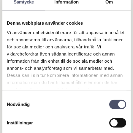
Samtycke
Information
Om
BUY
BUY
Add to favorites
Add 
Denna webbplats använder cookies
Vi använder enhetsidentifierare för att anpassa innehållet
och annonserna till användarna, tillhandahålla funktioner
för sociala medier och analysera vår trafik. Vi
vidarebefordrar även sådana identifierare och annan
information från din enhet till de sociala medier och
annons- och analysföretag som vi samarbetar med.
Dessa kan i sin tur kombinera informationen med annan
information som du har tillhandahållit eller som de har
samlat in när du har använt deras tjänster.
Hänglåshasp 75 mm
Platta med krok 50
x 39 mm
x50mm Galvanisera
Samtyckesval
Nödvändig
d
Längd: 75 mm. Bredd: 39mm.
Håldiameter för skruv: 6 mm.
Plattans storlek: 50x50mm.
Svart
25,00
26,00
KR
KR
Inställningar