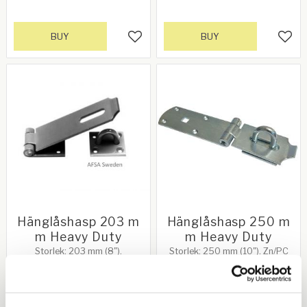
BUY
BUY
Add to favorites
Add 
Hänglåshasp 203 m
Hänglåshasp 250 m
m Heavy Duty
m Heavy Duty
Storlek: 203 mm (8").
Storlek: 250 mm (10"). Zn/PC
Håldiameter för skruv: 8 mm.
Svart
115,00
139,00
KR
KR