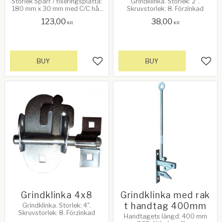
Storlek Spärr / fixeringsplatta:
Grindklinka. Storlek: 2".
180 mm x 30 mm med C/C hål:
Skruvstorlek: 8. Förzinkad
145 mm​. Håldiameter: 13 mm
123,00
38,00
KR
KR
BUY
BUY
Add to favorites
Add 
Grindklinka 4x8
Grindklinka med rak
t handtag 400mm
Grindklinka. Storlek: 4".
Skruvstorlek: 8. Förzinkad
Handtagets längd: 400 mm