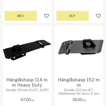
INFO
BUY
Add to favorites
Add 
Hänglåshasp 114 m
Hänglåshasp 152 m
m Heavy Duty
m
Storlek: 114 mm (4 1/2"). Zn/PC
Storlek: 152 mm (6").
Håldiameter för skruv: 6 mm.
Svart
47,00
39,00
KR
KR