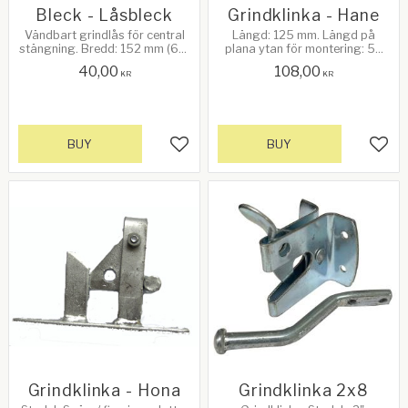
Bleck - Låsbleck
Grindklinka - Hane
Vändbart grindlås för central
Längd: 125 mm. Längd på
stängning. Bredd: 152 mm (6"),
plana ytan för montering: 58
Ytbehandling: Galvaniserad.
mm. Håldiameter: 30 mm.
40,00
108,00
Ytmontering för
Tjocklek på rundad del: 12,5
KR
KR
grindstängning mellan stolpar
mm
BUY
BUY
Add to favorites
Add 
Grindklinka - Hona
Grindklinka 2x8