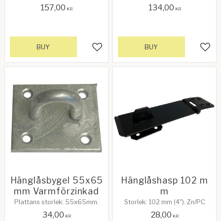
Galvaniserad. Levereras med 4
Grindfästningsbult för grindar
157,00
134,00
st skruvbultar
som monteras mellan stolpar.
KR
KR
Kan monteras på insidan av
grinden.
BUY
BUY
Add to favorites
Add 
Hänglåsbygel 55x65
Hänglåshasp 102 m
mm Varmförzinkad
m
Plattans storlek: 55x65mm.
Storlek: 102 mm (4"). Zn/PC
34,00
28,00
KR
KR