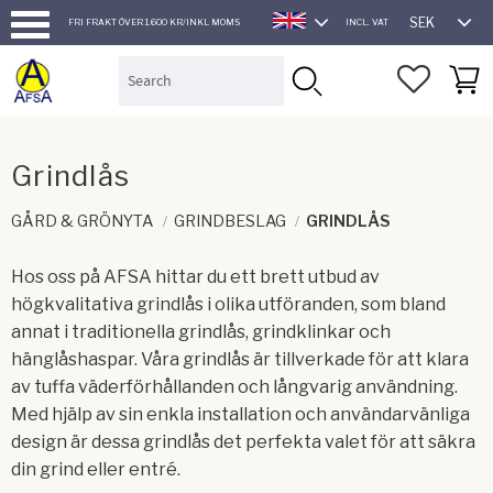
SEK
FRI FRAKT ÖVER 1.600 KR/INKL MOMS
INCL. VAT
ENGLISH
Menu
FAVORI
BASK
Grindlås
GÅRD & GRÖNYTA
GRINDBESLAG
GRINDLÅS
Hos oss på AFSA hittar du ett brett utbud av
högkvalitativa grindlås i olika utföranden, som bland
annat i traditionella grindlås, grindklinkar och
hänglåshaspar. Våra grindlås är tillverkade för att klara
av tuffa väderförhållanden och långvarig användning.
Med hjälp av sin enkla installation och användarvänliga
design är dessa grindlås det perfekta valet för att säkra
din grind eller entré.