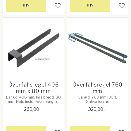
BUY
BUY
Add to favorites
Add 
Överfallsregel 406
Överfallsregel 760
mm x 80 mm
mm
Längd: 406 mm. Inre bredd: 80
Längd: 760 mm (30").
mm. Höjd insida/överhäng på
Galvaniserad
grinden: 51 mm. Hål för 12 mm
269,00
329,00
bult. Galvaniserad
KR
KR