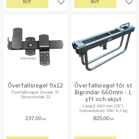
BUY
BUY
Add to favorites
Add 
Överfallsregel 9x12
Överfallsregel för st
ålgrindar 660mm - L
Överfallsregel. Storlek: 9".
Skruvstorlek: 12
yft och skjut
Längd: 660 mm (26").
Galvaniserad. Vikt: 6,2 kg
237,00
825,00
KR
KR