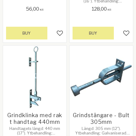
(16"). Ytbehandling:
Galvaniserad. Levereras med 2
56,00
128,00
st skruvbultar
KR
KR
BUY
BUY
Add to favorites
Add 
Grindklinka med rak
Grindstängare - Bult
t handtag 440mm
305mm
Handtagets längd: 440 mm
Längd: 305 mm (12").
(17"). Ytbehandling:
Ytbehandling: Galvaniserad.