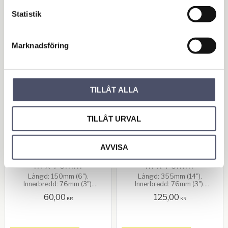
Statistik
BUY
BUY
Add to favorites
Add 
Marknadsföring
TILLÅT ALLA
TILLÅT URVAL
AVVISA
Överfallsregel 150m
Överfallsregel 355m
m x 76mm
m x 76mm
Längd: 150mm (6").
Längd: 355mm (14").
Innerbredd: 76mm (3").
Innerbredd: 76mm (3").
Ytbehandling: Galvanised
Ytbehandling: Galvanised
60,00
125,00
KR
KR