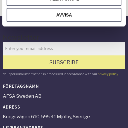
Rep & Kedja
Städ & Rengöring
AVVISA
Newsletter
SUBSCRIBE
Your personal information is processed in accordance with our
privacy policy
.
FÖRETAGSNAMN
AFSA Sweden AB
ADRESS
Kungsvägen 61C, 595 41 Mjölby, Sverige
LEVERANSADRESS