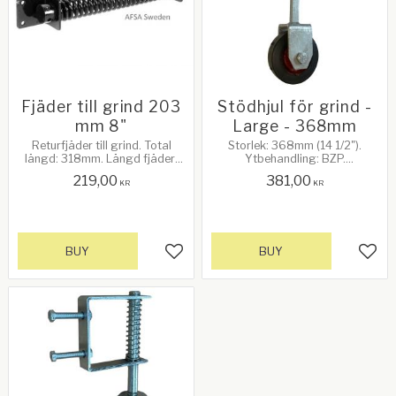
Fjäder till grind 203
Stödhjul för grind -
mm 8"
Large - 368mm
Returfjäder till grind. Total
Storlek: 368mm (14 1/2").
längd: 318mm. Längd fjäder:
Ytbehandling: BZP.
203mm. Diameter fjäder:
Fjäderbelastade grindhjul.
219,00
381,00
28mm. Svart
Komplett med infästningar. Se
KR
KR
bild 2 för mått!
BUY
BUY
Add to favorites
Add 