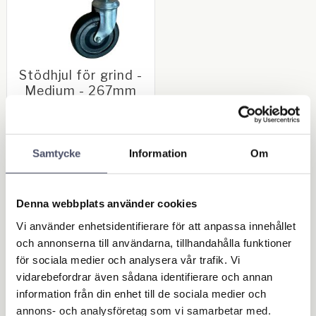
Stödhjul för grind -
Medium - 267mm
Storlek: 267 mm (101/2").
Ytbehandling: BZP.
Fjäderbelastade grindhjul.
164,00
Komplett med infästningar. Se
KR
bild 2 för mått!
Samtycke
Information
Om
BUY
Add to favorites
Denna webbplats använder cookies
Vi använder enhetsidentifierare för att anpassa innehållet
och annonserna till användarna, tillhandahålla funktioner
OUTLET - REA
för sociala medier och analysera vår trafik. Vi
Maskin & Fordonstillbehör
vidarebefordrar även sådana identifierare och annan
information från din enhet till de sociala medier och
Garage- & Fordonsutrustning
annons- och analysföretag som vi samarbetar med.